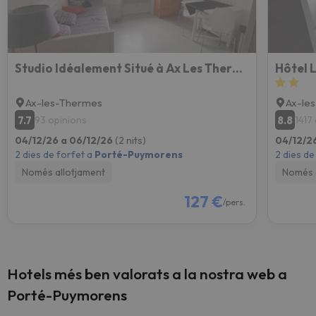
Studio Idéalement Situé à Ax Les Thermes
Hôtel 
Ax-les-Thermes
Ax-le
7.7
8.8
93 opinions
1417
04/12/26 a 06/12/26
(2 nits)
04/12/2
2 dies de forfet a
Porté-Puymorens
2 dies de
Només allotjament
Només 
127 €
/pers.
Hotels més ben valorats a la nostra web a
Porté-Puymorens