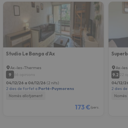
Studio Le Banga d'Ax
Ax-les-Thermes
Ax-le
9
9.2
66 opinions
22 o
04/12/26 a 06/12/26
(2 nits)
04/12/2
2 dies de forfet a
Porté-Puymorens
2 dies de
Només allotjament
Només 
173 €
/pers.