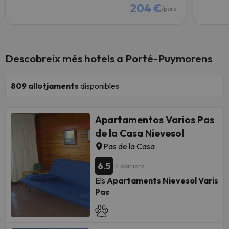
204 €
/pers.
Descobreix més hotels a Porté-Puymorens
809
allotjaments
disponibles
Apartamentos Varios Pas
de la Casa Nievesol
Pas de la Casa
6.5
14 opinions
Els
Apartaments Nievesol Varis
Pas
Aquest allotjament es tracta d'una
oferta especial de Nievesol hi
participen tots els complexos