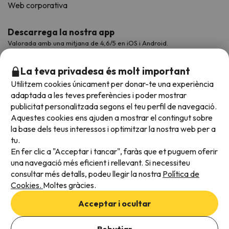
Web corporativa
Descarrega la nostra app
Valorada amb una mitjana de 4,6/5 en iOS i Android.
La teva privadesa és molt important
Utilitzem cookies únicament per donar-te una experiència
adaptada a les teves preferències i poder mostrar
publicitat personalitzada segons el teu perfil de navegació.
Aquestes cookies ens ajuden a mostrar el contingut sobre
la base dels teus interessos i optimitzar la nostra web per a
tu.
En fer clic a "Acceptar i tancar", faràs que et puguem oferir
Acceptem
una navegació més eficient i rellevant. Si necessiteu
consultar més detalls, podeu llegir la nostra
Política de
Cookies.
Moltes gràcies.
Condicions generals
Acceptar i ocultar
Privadesa de dades
Política de cookies