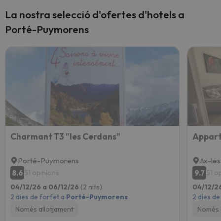
La nostra selecció d'ofertes d'hotels a
Porté-Puymorens
Charmant T3 "les Cerdans"
Appar
Porté-Puymorens
Ax-le
8.6
9.7
51 opinions
51 o
04/12/26 a 06/12/26
(2 nits)
04/12/2
2 dies de forfet a
Porté-Puymorens
2 dies de
Només allotjament
Només 