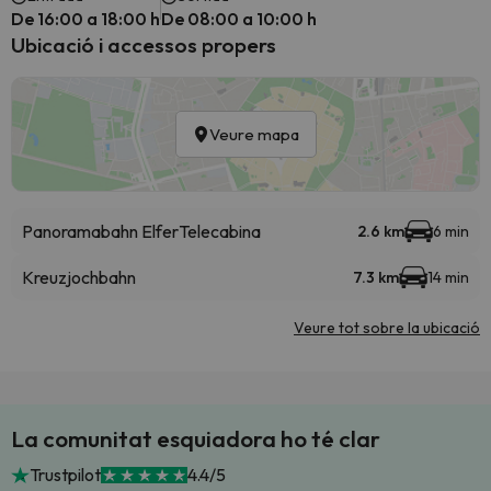
De 16:00 a 18:00 h
De 08:00 a 10:00 h
Ubicació i accessos propers
Veure mapa
Panoramabahn Elfer
Telecabina
2.6 km
6 min
Kreuzjochbahn
7.3 km
14 min
Veure tot sobre la ubicació
La comunitat esquiadora ho té clar
Trustpilot
4.4/5