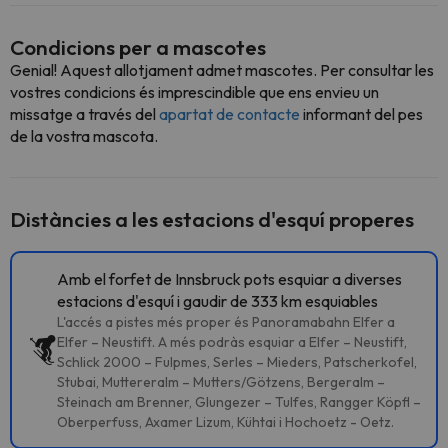
Condicions per a mascotes
Genial! Aquest allotjament admet mascotes. Per consultar les
vostres condicions és imprescindible que ens envieu un
missatge a través del
apartat de contacte
informant del pes
de la vostra mascota.
Distàncies a les estacions d'esquí properes
Amb el forfet de Innsbruck pots esquiar a diverses
estacions d'esquí i gaudir de 333 km esquiables
L'accés a pistes més proper és Panoramabahn Elfer a
Elfer – Neustift. A més podràs esquiar a Elfer – Neustift,
Schlick 2000 – Fulpmes, Serles – Mieders, Patscherkofel,
Stubai, Muttereralm – Mutters/Götzens, Bergeralm –
Steinach am Brenner, Glungezer – Tulfes, Rangger Köpfl –
Oberperfuss, Axamer Lizum, Kühtai i Hochoetz - Oetz.