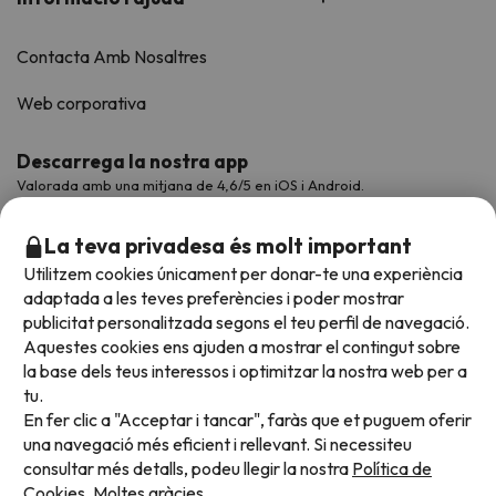
Contacta Amb Nosaltres
Web corporativa
Descarrega la nostra app
Valorada amb una mitjana de 4,6/5 en iOS i Android.
La teva privadesa és molt important
Utilitzem cookies únicament per donar-te una experiència
adaptada a les teves preferències i poder mostrar
publicitat personalitzada segons el teu perfil de navegació.
Aquestes cookies ens ajuden a mostrar el contingut sobre
la base dels teus interessos i optimitzar la nostra web per a
tu.
En fer clic a "Acceptar i tancar", faràs que et puguem oferir
Acceptem
una navegació més eficient i rellevant. Si necessiteu
consultar més detalls, podeu llegir la nostra
Política de
Cookies.
Moltes gràcies.