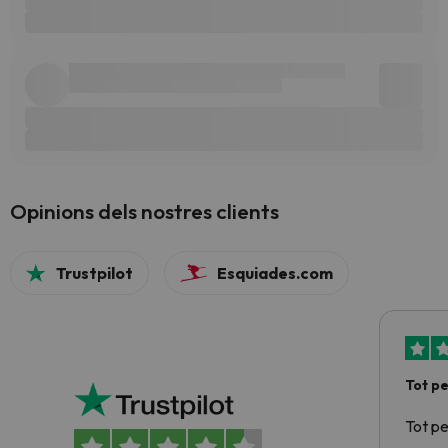
Opinions dels nostres clients
Trustpilot
Esquiades.com
Tot p
Tot p