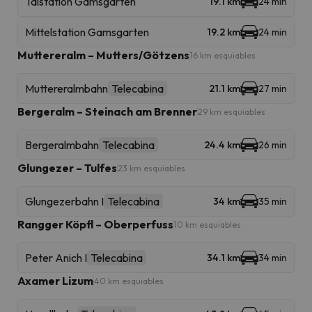
Talstation Gamsgarten
19.1 km
24 min
Mittelstation Gamsgarten
19.2 km
24 min
Muttereralm – Mutters/Götzens
16 km esquiables
Muttereralmbahn
Telecabina
21.1 km
27 min
Bergeralm – Steinach am Brenner
29 km esquiables
Bergeralmbahn
Telecabina
24.4 km
26 min
Glungezer – Tulfes
23 km esquiables
Glungezerbahn I
Telecabina
34 km
35 min
Rangger Köpfl – Oberperfuss
10 km esquiables
Peter Anich I
Telecabina
34.1 km
34 min
Axamer Lizum
40 km esquiables