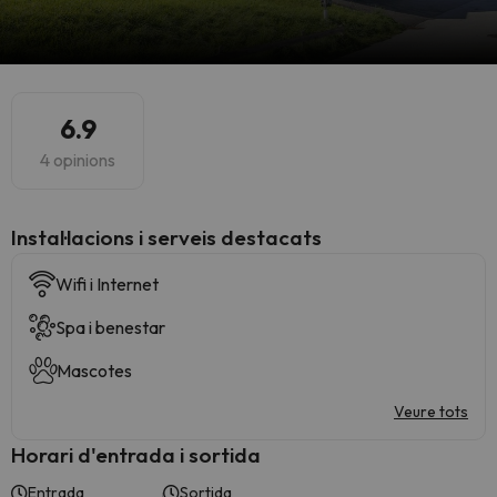
6.9
4 opinions
Instal·lacions i serveis destacats
Wifi i Internet
Spa i benestar
Mascotes
Veure tots
Horari d'entrada i sortida
Entrada
Sortida