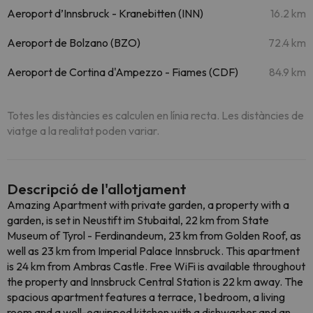
Aeroport d’Innsbruck - Kranebitten (INN)
16.2 km
Aeroport de Bolzano (BZO)
72.4 km
Aeroport de Cortina d'Ampezzo - Fiames (CDF)
84.9 km
Totes les distàncies es calculen en línia recta. Les distàncies de
viatge a la realitat poden variar.
Descripció de l'allotjament
Amazing Apartment with private garden, a property with a
garden, is set in Neustift im Stubaital, 22 km from State
Museum of Tyrol - Ferdinandeum, 23 km from Golden Roof, as
well as 23 km from Imperial Palace Innsbruck. This apartment
is 24 km from Ambras Castle. Free WiFi is available throughout
the property and Innsbruck Central Station is 22 km away. The
spacious apartment features a terrace, 1 bedroom, a living
room and a well-equipped kitchen with a dishwasher and an