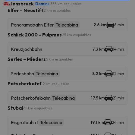
Innsbruck
Domini
333 km esquiables
Elfer – Neustift
2 km esquiables
Panoramabahn Elfer
Telecabina
2.6 km
6 min
Schlick 2000 – Fulpmes
25 km esquiables
Kreuzjochbahn
7.3 km
14 min
Serles – Mieders
5 km esquiables
Serlesbahn
Telecabina
8.2 km
12 min
Patscherkofel
19 km esquiables
Patscherkofelbahn
Telecabina
17.5 km
21 min
Stubai
65 km esquiables
Eisgratbahn 1
Telecabina
19.1 km
24 min