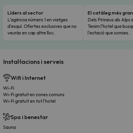
Líders al sector
El catàleg més gran
L'agència número 1 en viatges
Dels Pirineus als Alps 
d'esquí. Ofertes exclusives que no
Tenim l'hotel que busq
veuràs en cap altre lloc.
l'estació que somies.
Instal·lacions i serveis
Wifi i Internet
Wi-Fi
Wi-Fi gratuit en zones comuns
Wi-Fi gratuït en tot l'hotel
Spa i benestar
Sauna