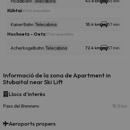
Hoadlbahn
Telecabina
43.8 km
45 min
Kühtai
49 km esquiables
KaiserBahn
Telecabina
55.4 km
57 min
Hochoetz - Oetz
37 km esquiables
Acherkogelbahn
Telecabina
72.4 km
57 min
Informació de la zona de Apartment in
Stubaital near Ski Lift
Llocs d'interès
Paso del Brennero
18.5 km
Aeroports propers