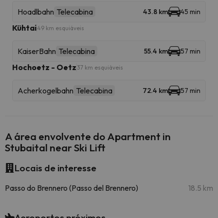
Hoadlbahn
Telecabina
43.8 km
45 min
Kühtai
49 km esquiáveis
KaiserBahn
Telecabina
55.4 km
57 min
Hochoetz - Oetz
37 km esquiáveis
Acherkogelbahn
Telecabina
72.4 km
57 min
A área envolvente do Apartment in
Stubaital near Ski Lift
Locais de interesse
Passo do Brennero (Passo del Brennero)
18.5 km
Aeroportos próximos