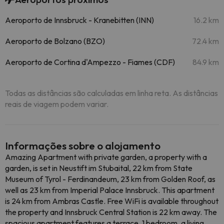
Aeroporto de Innsbruck - Kranebitten (INN)
16.2 km
Aeroporto de Bolzano (BZO)
72.4 km
Aeroporto de Cortina d'Ampezzo - Fiames (CDF)
84.9 km
Todas as distâncias são calculadas em linha reta. As distâncias
reais de viagem podem variar.
Informações sobre o alojamento
Amazing Apartment with private garden, a property with a
garden, is set in Neustift im Stubaital, 22 km from State
Museum of Tyrol - Ferdinandeum, 23 km from Golden Roof, as
well as 23 km from Imperial Palace Innsbruck. This apartment
is 24 km from Ambras Castle. Free WiFi is available throughout
the property and Innsbruck Central Station is 22 km away. The
spacious apartment features a terrace, 1 bedroom, a living