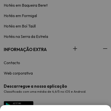
Hotéis em Baqueira Beret
Hotéis em Formigal
Hotéis em Boí Taüll
Hotéis na Serra da Estrela
INFORMAÇÃO EXTRA
Contacto
Web corporativa
Descarregue a nossa aplicação
Classificado com uma média de 4,6/5 no iOS e Android.