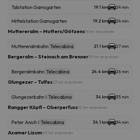
Talstation Gamsgarten
19.1 km
24 min
Mittelstation Gamsgarten
19.2 km
24 min
Muttereralm – Mutters/Götzens
16 km esquiáveis
Muttereralmbahn
Telecabina
21.1 km
27 min
Bergeralm – Steinach am Brenner
29 km esquiáveis
Bergeralmbahn
Telecabina
24.4 km
26 min
Glungezer – Tulfes
23 km esquiáveis
Glungezerbahn I
Telecabina
34 km
35 min
Rangger Köpfl – Oberperfuss
10 km esquiáveis
Peter Anich I
Telecabina
34.1 km
34 min
Axamer Lizum
40 km esquiáveis