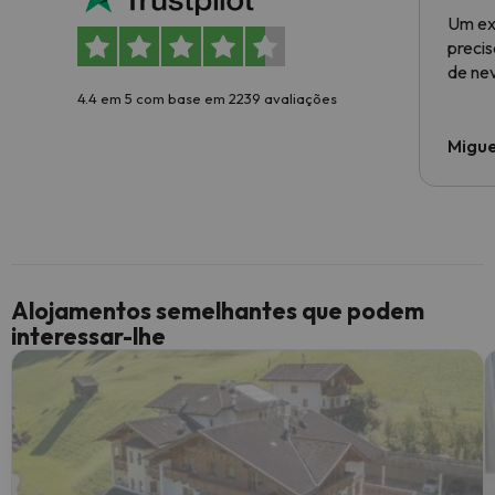
Um ex
preci
de ne
4.4 em 5 com base em 2239 avaliações
Migue
Alojamentos semelhantes que podem
interessar-lhe