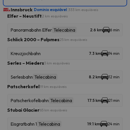
Innsbruck
Dominio esquiável
333 km esquiáveis
Elfer – Neustift
2 km esquiáveis
Panoramabahn Elfer
Telecabina
2.6 km
6 min
Schlick 2000 – Fulpmes
25 km esquiáveis
Kreuzjochbahn
7.3 km
14 min
Serles – Mieders
5 km esquiáveis
Serlesbahn
Telecabina
8.2 km
12 min
Patscherkofel
19 km esquiáveis
Patscherkofelbahn
Telecabina
17.5 km
21 min
Stubai Glacier
65 km esquiáveis
Eisgratbahn 1
Telecabina
19.1 km
24 min