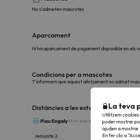
No s'admeten mascotes
Aparcament
Hi ha aparcament de pagament disponible en els vo
Condicions per a mascotes
T'informem que aquest allotjament no admet mas
La teva 
Distàncies a les estacions d'esquí p
Utilitzem cookies
Piau Engaly
poder mostrar pub
65 km esquiables
ajuden a mostrar e
En fer clic a "Acc
remonte 2