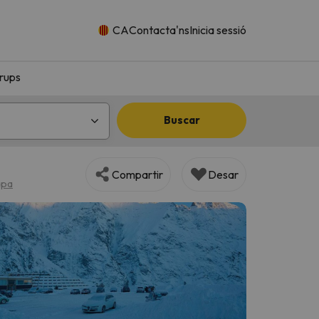
CA
Contacta'ns
Inicia sessió
rups
Buscar
Compartir
Desar
apa