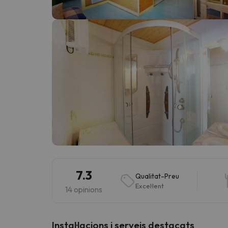
Vaja! Sembla que el nostre cercador ha perdut 
7.3
Qualitat-Preu
Excel·lent
14 opinions
Instal·lacions i serveis destacats