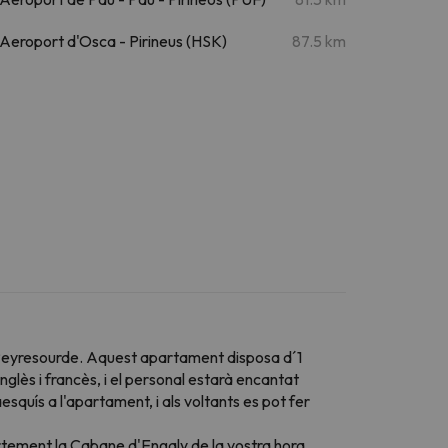
Aeroport d'Osca - Pirineus (HSK)
87.5 km
 Peyresourde. Aquest apartament disposa d´1
glès i francès, i el personal estarà encantat
squís a l'apartament, i als voltants es pot fer
artement la Cabane d'Engaly de la vostra hora