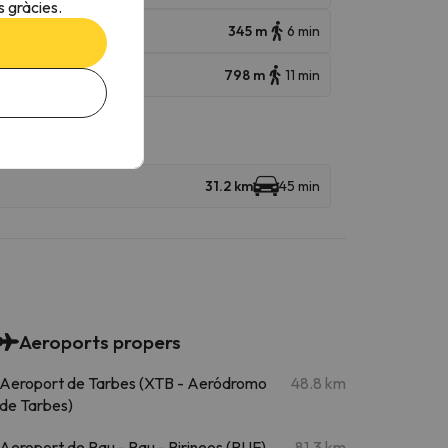
 gràcies.
345 m
6 min
798 m
11 min
31.2 km
45 min
Aeroports propers
Aeroport de Tarbes (XTB - Aeródromo
48.8 km
de Tarbes)
Aeroport de Pau - Pau - Pirineos (PUF)
81.3 km