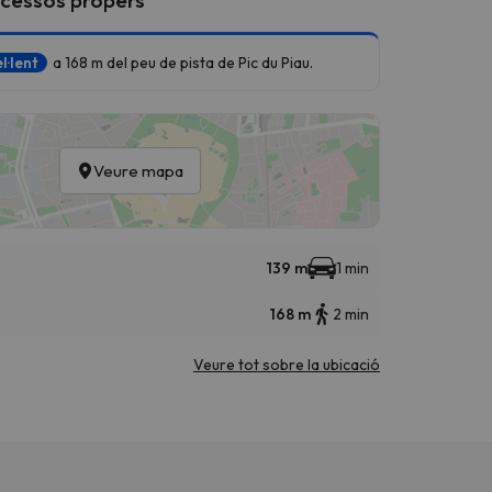
l·lent
a 168 m del peu de pista de Pic du Piau.
Veure mapa
139 m
1 min
168 m
2 min
Veure tot sobre la ubicació