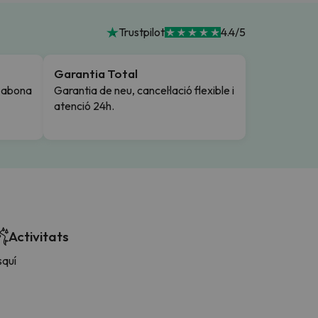
Trustpilot
4.4/5
Garantia Total
i abona
Garantia de neu, cancel·lació flexible i
atenció 24h.
Activitats
squí