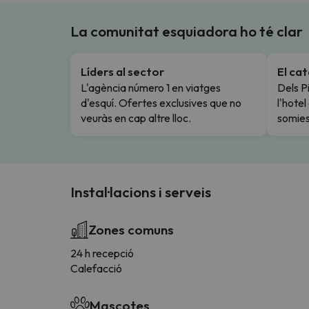
La comunitat esquiadora ho té clar
Líders al sector
El ca
L'agència número 1 en viatges
Dels Pi
d'esquí. Ofertes exclusives que no
l'hote
veuràs en cap altre lloc.
somies
Instal·lacions i serveis
Zones comuns
24 h recepció
Calefacció
Mascotes