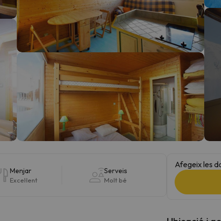
el nord. Quan trobi la seva brúixola torna.
Afegeix les d
Menjar
Serveis
Excel·lent
Molt bé
Ubicació i a