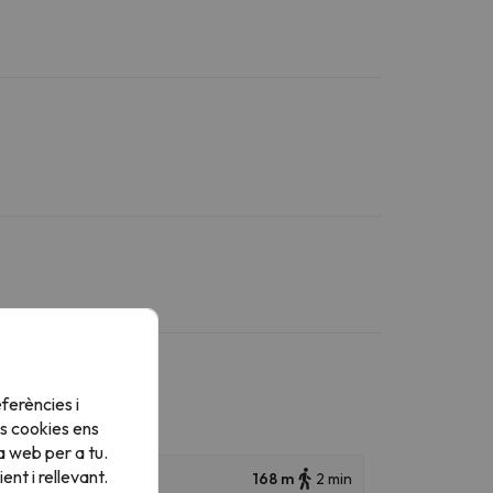
ferències i
s cookies ens
a web per a tu.
nt i rellevant.
168 m
2 min