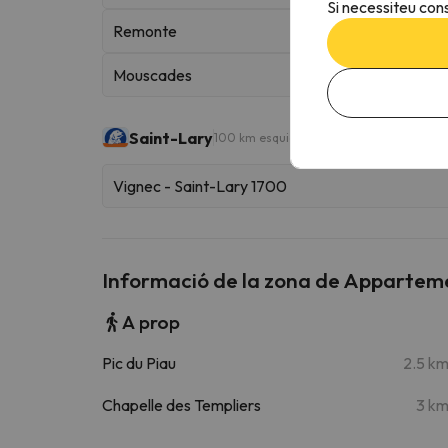
Si necessiteu cons
Remonte
Mouscades
Saint-Lary
100 km esquiables
Vignec - Saint-Lary 1700
Informació de la zona de Appartem
A prop
Pic du Piau
2.5 k
Chapelle des Templiers
3 k