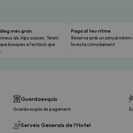
tàleg més gran
Paga al teu ritme
rineus als Alps suisses. Tenim
Reserva amb un senyal mínim 
l que busques a l'estació que
la resta còmodament.
.
Guardaesquís
Guarda esquís de pagament
E
Serveis Generals de l'Hotel