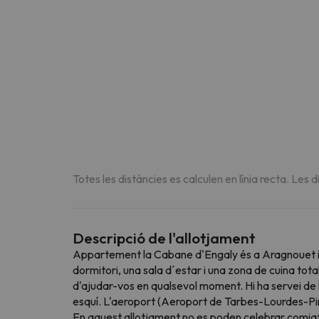
Totes les distàncies es calculen en línia recta. Les d
Descripció de l'allotjament
Appartement la Cabane d'Engaly és a Aragnouet i 
dormitori, una sala d´estar i una zona de cuina tot
d'ajudar-vos en qualsevol moment. Hi ha servei de l
esquí. L'aeroport (Aeroport de Tarbes-Lourdes-Pir
En aquest allotjament no es poden celebrar comiats