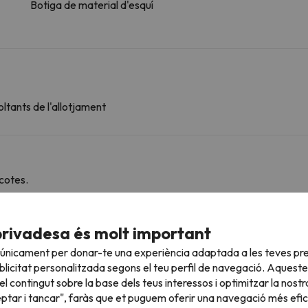
Botiga de material d'esquí
ltants de l'allotjament
cotes.
privadesa és molt important
roperes
 únicament per donar-te una experiència adaptada a les teves pre
licitat personalitzada segons el teu perfil de navegació. Aqueste
l contingut sobre la base dels teus interessos i optimitzar la nostr
eptar i tancar", faràs que et puguem oferir una navegació més eficie
Pic du Piau
139 m
1 min