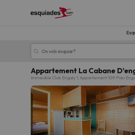
Esq
Appartement La Cabane D'en
Esquí
Escapades
Immeuble Club Engaly 1, Appartement 109 Piau Enga
!Vaja! No hem trobat resultats que coincideixi