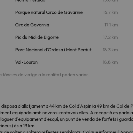
Parque natural Circo de Gavarnie
16.7 km
Circ de Gavarnia
17.1 km
Pic du Midi de Bigorre
17.2 km
Parc Nacional d'Ordesa i Mont Perdut
18.3 km
Val-Louron
18.8 km
istàncies de viatge a la realitat poden variar.
disposa d'allotjament a 44 km de Col d'Aspin ia 49 km de Col de
alment equipada amb nevera i rentavaixelles. A recepció es parla an
loguer d'equipament d'esquí, un punt de venda de forfets i guardae
ineus) és a 13 km.
 de solter o soltera ni festes semblants. Cal que informeu l'App