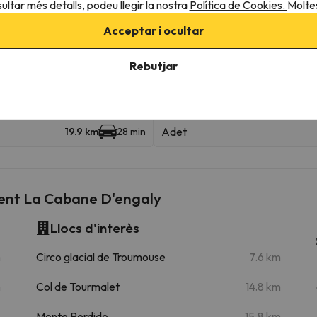
ultar més detalls, podeu llegir la nostra
Política de Cookies.
Moltes
remonte 4
237 m
4 min
Acceptar i ocultar
remonte 3
763 m
3 min
Rebutjar
Adet
19.9 km
28 min
ent La Cabane D'engaly
Llocs d'interès
m
Circo glacial de Troumouse
7.6 km
m
Col de Tourmalet
14.8 km
Monte Perdido
15.8 km