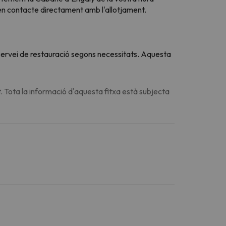
 en contacte directament amb l'allotjament.
u servei de restauració segons necessitats. Aquesta
. Tota la informació d'aquesta fitxa està subjecta