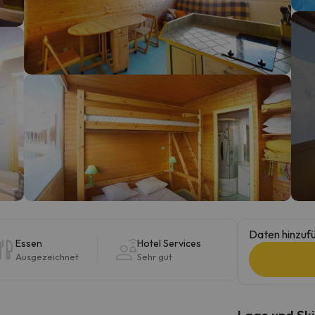
erirrt. Sobald er seinen Kompass gefunden hat, wird er zurück sein.
Daten hinzufü
Essen
Hotel Services
Ausgezeichnet
Sehr gut
Lage und Ski