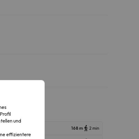
nes
rofil
tellen und
168 m
2 min
ne effizientere