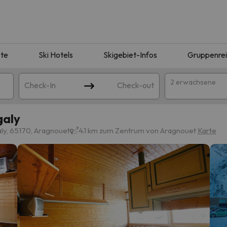
te
Ski Hotels
Skigebiet-Infos
Gruppenre
2 erwachsene
Check-In
Check-out
galy
ly, 65170, Aragnouet
4.1 km zum Zentrum von Aragnouet
Karte
ie Ihrer Suche entsprechen. Versuchen Sie, das Ziel zu ändern.