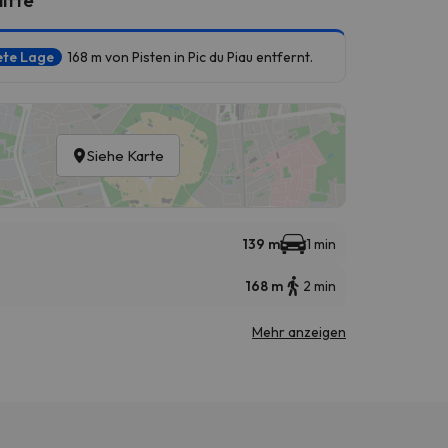
ete Lage
168 m von Pisten in Pic du Piau entfernt.
Siehe Karte
139 m
1 min
168 m
2 min
Mehr anzeigen