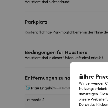
Haustiere sind nicht erlaubt
Parkplatz
Kostenpflichtige Parkmöglichkeiten in der Nähe d
Bedingungen für Haustiere
Haustiere sind in dieser Unterkunft nicht erlaubt.
Ihre Priv
Entfernungen zu nahe gelegenen Sk
Wir verwenden Coo
Piau Engaly
Nutzungserlebnis 
65 Skikilometer
anzuzeigen. Diese
unsere Website fü
remonte 2
Durch das Klicken