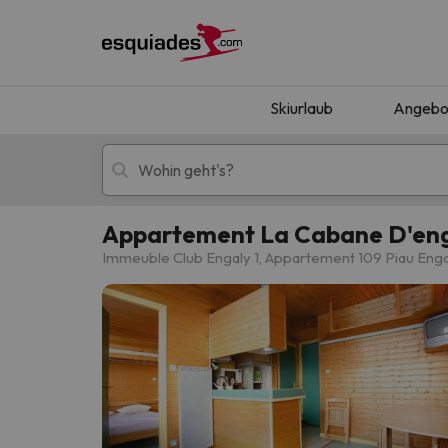
Skiurlaub
Angebo
Appartement La Cabane D'en
Skiurlaub
Berghotels
Immeuble Club Engaly 1, Appartement 109 Piau Enga
Oops, wir haben keine Ergebnisse gefunden, d