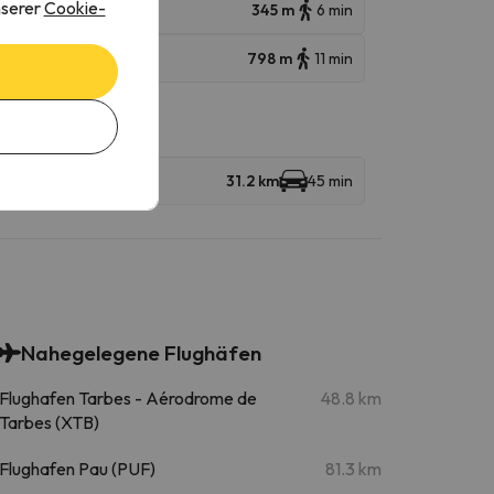
nserer
Cookie-
345 m
6 min
798 m
11 min
31.2 km
45 min
Nahegelegene Flughäfen
Flughafen Tarbes - Aérodrome de
48.8 km
Tarbes (XTB)
Flughafen Pau (PUF)
81.3 km