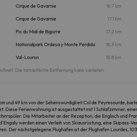
Cirque de Gavarnie
16.7 km
Cirque de Gavarnie
17.1 km
Pic du Midi de Bigorre
17.2 km
Nationalpark Ordesa y Monte Perdido
18.3 km
Val-Louron
18.8 km
echnet. Die tatsächliche Entfernung kann variieren.
pin und 49 km von der Sehenswürdigkeit Col de Peyresourde, bie
. Diese Ferienwohnung ist ausgestattet mit 1 Schlafzimmer, ein
irrspüler. Die Mitarbeiter an der Rezeption, die Englisch und Fra
'Engaly werden einen Verleih von Skiausrüstung, eine Skipass-Ver
en. Der nächstgelegene Flughafen ist der Flughafen Lourdes, 1