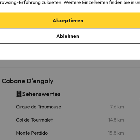
rowsing-Erfahrung zu bieten. Weitere Einzelheiten finden Sie in u
remonte 4
237 m
4 min
remonte 3
763 m
3 min
Akzeptieren
Ablehnen
Adet
19.9 km
28 min
 Cabane D'engaly
Sehenswertes
m
Cirque de Troumouse
7.6 km
m
Col de Tourmalet
14.8 km
Monte Perdido
15.8 km