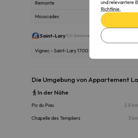
und relevantere B
Remonte
Richtlinie.
Mouscades
Saint-Lary
100 Skikilometer
Vignec - Saint-Lary 1700
Die Umgebung von Appartement La
In der Nähe
Pic du Piau
2.5 k
Chapelle des Templiers
3 k