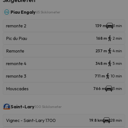
Piau Engaly
65 Skikilometer
remonte 2
139 m
1 min
Pic du Piau
168 m
2 min
Remonte
237 m
4 min
remonte 4
348 m
5 min
remonte 3
711 m
10 min
Mouscades
766 m
3 min
Saint-Lary
100 Skikilometer
Vignec - Saint-Lary 1700
19.8 km
28 min