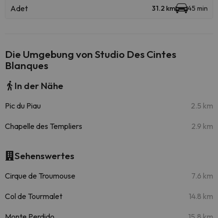
Adet
31.2 km
45 min
Die Umgebung von Studio Des Cintes
Blanques
In der Nähe
Pic du Piau
2.5 km
Chapelle des Templiers
2.9 km
Sehenswertes
Cirque de Troumouse
7.6 km
Col de Tourmalet
14.8 km
Monte Perdido
15.8 km