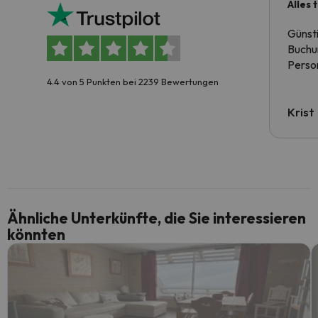
Alles 
Günst
Buchun
Person
4.4 von 5 Punkten bei 2239 Bewertungen
Krist
Ähnliche Unterkünfte, die Sie interessieren
könnten