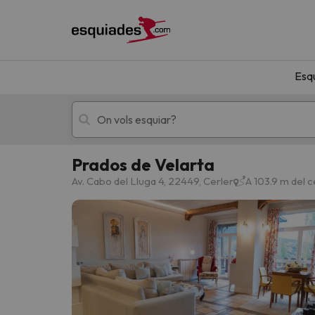
Esq
Prados de Velarta
Esquí
Escapades
Av. Cabo del Lluga 4, 22449, Cerler
A 103.9 m del 
!Vaja! No hem trobat resultats que coincideixi