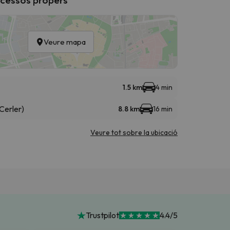
Veure mapa
1.5 km
4 min
Cerler)
8.8 km
16 min
Veure tot sobre la ubicació
Trustpilot
4.4/5