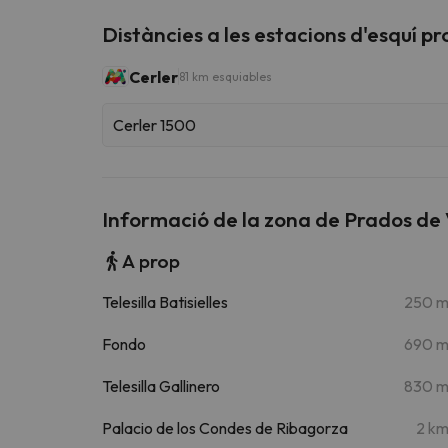
Distàncies a les estacions d'esquí p
Cerler
81 km esquiables
Cerler 1500
Informació de la zona de Prados de
A prop
Telesilla Batisielles
250 
Fondo
690 
Telesilla Gallinero
830 
Palacio de los Condes de Ribagorza
2 k