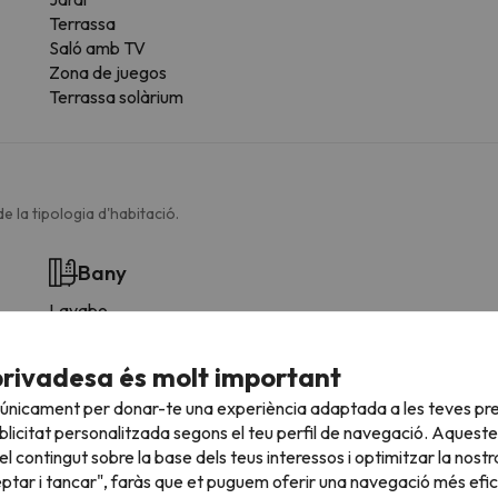
Terrassa
Saló amb TV
Zona de juegos
Terrassa solàrium
e la tipologia d'habitació.
Bany
Lavabo
Dutxa
Dutxa o banyera
privadesa és molt important
Bany privat
 únicament per donar-te una experiència adaptada a les teves pre
Paper higiènic
licitat personalitzada segons el teu perfil de navegació. Aqueste
Dutxa arran de terra
l contingut sobre la base dels teus interessos i optimitzar la nostr
Gel de dutxa
eptar i tancar", faràs que et puguem oferir una navegació més eficie