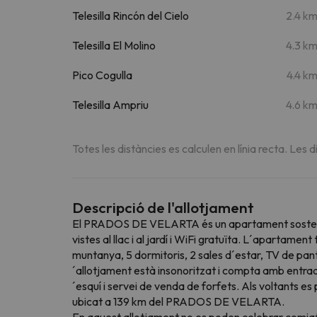
Telesilla Rincón del Cielo
2.4 k
Telesilla El Molino
4.3 k
Pico Cogulla
4.4 k
Telesilla Ampriu
4.6 k
Totes les distàncies es calculen en línia recta. Les d
Descripció de l'allotjament
El PRADOS DE VELARTA és un apartament sostenible 
vistes al llac i al jardí i WiFi gratuïta. L´aparta
muntanya, 5 dormitoris, 2 sales d´estar, TV de panta
´allotjament està insonoritzat i compta amb entr
´esquí i servei de venda de forfets. Als voltants es
ubicat a 139 km del PRADOS DE VELARTA.
En aquest allotjament no es poden celebrar comia