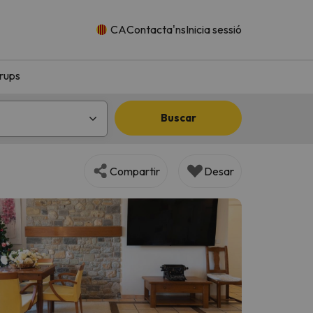
CA
Contacta'ns
Inicia sessió
rups
Buscar
Compartir
Desar