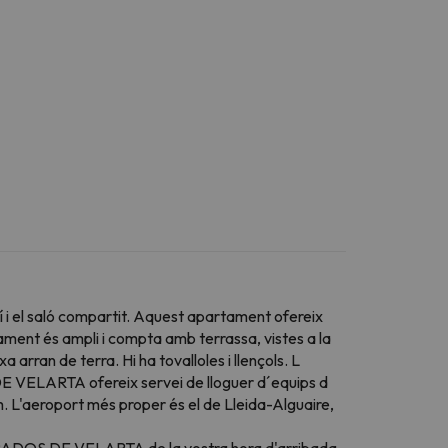
 i el saló compartit. Aquest apartament ofereix
tament és ampli i compta amb terrassa, vistes a la
arran de terra. Hi ha tovalloles i llençols. L
E VELARTA ofereix servei de lloguer d´equips d
km. L'aeroport més proper és el de Lleida-Alguaire,
S PRADOS DE VELARTA de la vostra hora d'arribada