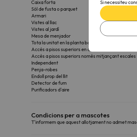
Si necessiteu cons
Caixa forta
Sòl de fusta o parquet
Armari
Vistes al llac
Vistes al jardí
Mesa de menjador
Tota la unitat en la planta baixa
Accés a pisos superiors en ascensor
Accés a pisos superiors només mitjançant escales
Independent
Penja-robes
Endoll prop del llit
Detector de fum
Purificadors d'aire
Condicions per a mascotes
T'informem que aquest allotjament no admet mas