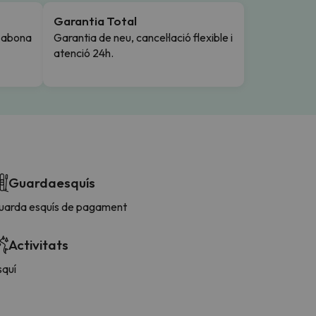
Garantia Total
i abona
Garantia de neu, cancel·lació flexible i
atenció 24h.
Guardaesquís
uarda esquís de pagament
Activitats
squí