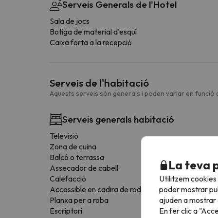
Serveis Generals de l'Hotel
Sala de jocs
Botiga de material d'esquí
Caixa forta a la recepció
Serveis de l'habitació
Aquests serveis són generals i poden variar en funció d
Serveis generals habitació
Televisió
Zona de cuina
Balcó o terrassa
La teva 
Assecador de cabell
Utilitzem cookies
Calefacció
poder mostrar pub
Accessible en cadira de rodes
ajuden a mostrar e
Planxa per a roba
En fer clic a "Acc
Escriptori