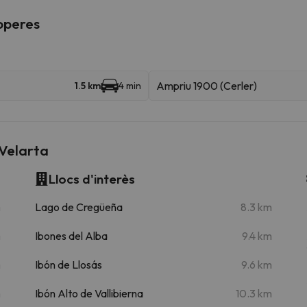
roperes
Ampriu 1900 (Cerler)
1.5 km
4 min
 Velarta
Llocs d'interès
m
Lago de Cregüeña
8.3 km
m
Ibones del Alba
9.4 km
m
Ibón de Llosás
9.6 km
m
Ibón Alto de Vallibierna
10.3 km