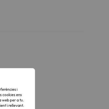
ferències i
s cookies ens
a web per a tu.
nt i rellevant.