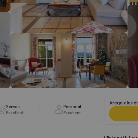
el nord. Quan trobi la seva brúixola torna.
Afegeix les d
Serveis
Personal
Excel·lent
Excel·lent
Ubicació i a