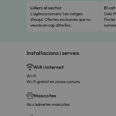
Líders al sector
El ca
L'agència número 1 en viatges
Dels Pi
d'esquí. Ofertes exclusives que no
l'hote
veuràs en cap altre lloc.
somies
Instal·lacions i serveis
Wifi i Internet
Wi-Fi
Wi-Fi gratuit en zones comuns
Mascotes
No s'admeten mascotes