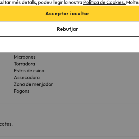
ultar més detalls, podeu llegir la nostra
Política de Cookies.
Moltes
Més serveis
Acceptar i ocultar
Disposa de tovalloles
Rentadora
Rebutjar
Forn
Rentavaixelles
Nevera
Cafetera
Microones
Torradora
Estris de cuina
Assecadora
Zona de menjador
Fogons
cotes.