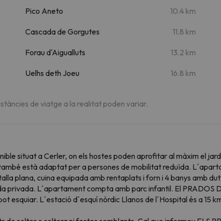
m
Pico Aneto
10.4 km
m
Cascada de Gorgutes
11.8 km
m
Forau d'Aigualluts
13.2 km
m
Uelhs deth Joeu
16.8 km
istàncies de viatge a la realitat poden variar.
situat a Cerler, on els hostes poden aprofitar al màxim el jardí
ment també està adaptat per a persones de mobilitat reduïda. L´apar
lla plana, cuina equipada amb rentaplats i forn i 4 banys amb dutxa 
ada privada. L´apartament compta amb parc infantil. El PRADOS D
 pot esquiar. L´estació d´esquí nòrdic Llanos de l´Hospital és a 15 
ts de solter o soltera ni festes semblants. Cal que informeu EL