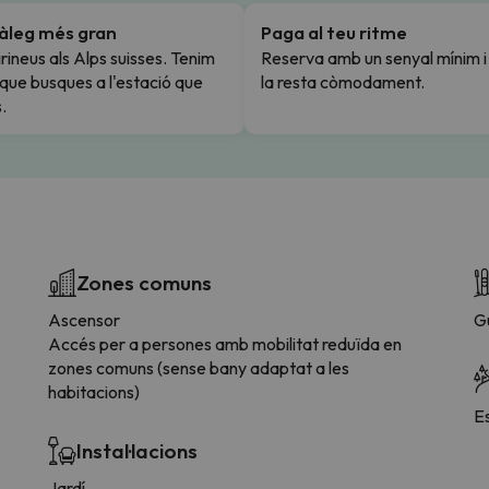
tàleg més gran
Paga al teu ritme
rineus als Alps suisses. Tenim
Reserva amb un senyal mínim 
l que busques a l'estació que
la resta còmodament.
.
Zones comuns
Ascensor
G
Accés per a persones amb mobilitat reduïda en
zones comuns (sense bany adaptat a les
habitacions)
E
Instal·lacions
Jardí