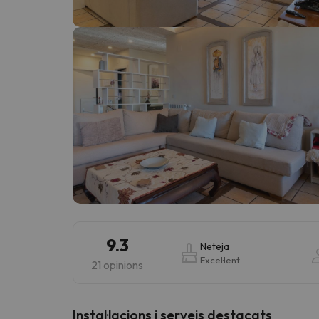
Vaja! Sembla que el nostre cercador ha perdut 
9.3
Neteja
Excel·lent
21 opinions
Instal·lacions i serveis destacats