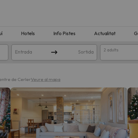
uí
Hotels
Info Pistes
Actualitat
G
2 adults
Entrada
Sortida
centre de Cerler
Veure al mapa
n amb la teva cerca. Intenteu modificar la destinació.