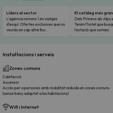
Líders al sector
El catàleg més gran
L'agència número 1 en viatges
Dels Pirineus als Alps 
d'esquí. Ofertes exclusives que no
Tenim l'hotel que busq
veuràs en cap altre lloc.
l'estació que somies.
Instal·lacions i serveis
Zones comuns
Calefacció
Ascensor
Accés per a persones amb mobilitat reduïda en zones comuns
(sense bany adaptat a les habitacions)
Wifi i Internet