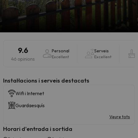
9.6
Personal
Serveis
Excel·lent
Excel·lent
46 opinions
Instal·lacions i serveis destacats
Wifi i Internet
Guardaesquís
Veure tots
Horari d'entrada i sortida