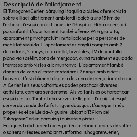
Descripció de l'allotjament
El TuhogarenCerler, pàrquing i taquilla a pistes ofereix vista
sobre el llac i allotjament amb jardí i balcó a uns 15 km de
l'estació d'esquí nòrdic Llanos de l'Hospital. Hi ha ascensor i
parc infantil. L'apartament també ofereix WiFi gratuïta,
aparcament privat gratuït i instal·lacions per a persones de
mobilitat reduïda. L´apartament és ampli i compta amb 2
dormitoris, 2 banys, roba de llit, tovalloles, TV de pantalla
plana via satèl·lit, zona de menjador, cuina totalment equipada
i terrassa amb vistes a la muntanya. L´apartament també
disposa de zona d´estar, rentadora i 2 banys amb bidet i
banyera. L'establiment disposa de zona de menjador exterior.
A Cerler i els seus voltants es poden practicar diverses
activitats, com ara senderisme. Als voltants es pot practicar
esquí i pesca. També hi ha servei de lloguer d'equips d'esquí,
servei de venda de forfets i guardaesquís. L'aeroport més
proper és el de Lleida-Alguaire, ubicat a 139 km del
TuhogarenCerler, pàrquing i guixeta a pistes.
En aquest allotjament no es poden celebrar comiats de solter
o soltera ni festes semblants. Informa TuhogarenCerler,