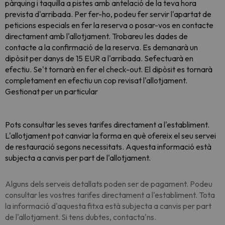
pàrquing i taquilla a pistes amb antelació de la teva hora
prevista d'arribada. Per fer-ho, podeu fer servir l'apartat de
peticions especials en fer la reserva o posar-vos en contacte
directament amb l'allotjament. Trobareu les dades de
contacte a la confirmació de la reserva. Es demanarà un
dipòsit per danys de 15 EUR a l'arribada. Sefectuarà en
efectiu. Se't tornarà en fer el check-out. El dipòsit es tornarà
completament en efectiu un cop revisat l'allotjament.
Gestionat per un particular
Pots consultar les seves tarifes directament a l'establiment.
L'allotjament pot canviar la forma en què ofereix el seu servei
de restauració segons necessitats. Aquesta informació està
subjecta a canvis per part de l'allotjament.
Alguns dels serveis detallats poden ser de pagament. Podeu
consultar les vostres tarifes directament a l'establiment. Tota
la informació d'aquesta fitxa està subjecta a canvis per part
de l'allotjament. Si tens dubtes, contacta'ns.