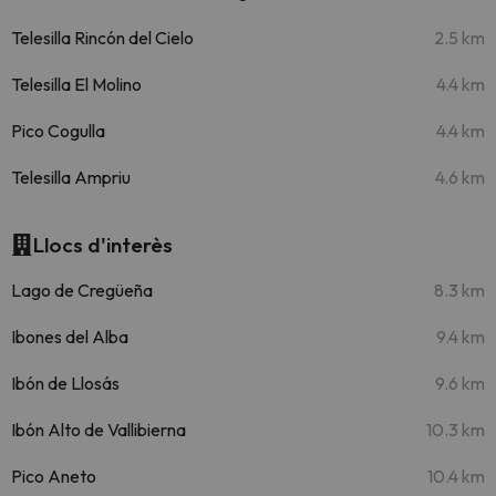
Telesilla Rincón del Cielo
2.5 km
Telesilla El Molino
4.4 km
Pico Cogulla
4.4 km
Telesilla Ampriu
4.6 km
Llocs d'interès
Lago de Cregüeña
8.3 km
Ibones del Alba
9.4 km
Ibón de Llosás
9.6 km
Ibón Alto de Vallibierna
10.3 km
Pico Aneto
10.4 km