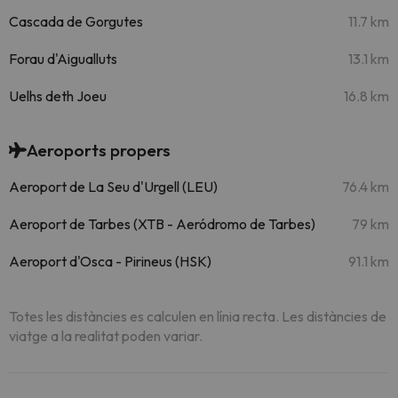
Cascada de Gorgutes
11.7 km
Forau d'Aigualluts
13.1 km
Uelhs deth Joeu
16.8 km
Aeroports propers
Aeroport de La Seu d'Urgell (LEU)
76.4 km
Aeroport de Tarbes (XTB - Aeródromo de Tarbes)
79 km
Aeroport d'Osca - Pirineus (HSK)
91.1 km
Totes les distàncies es calculen en línia recta. Les distàncies de
viatge a la realitat poden variar.