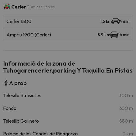
Cerler
81 km esquiables
Cerler 1500
1.5 km
4 min
Ampriu 1900 (Cerler)
8.9 km
16 min
Informació de la zona de
Tuhogarencerler,parking Y Taquilla En Pistas
A prop
Telesilla Batisielles
300 m
Fondo
650 m
Telesilla Gallinero
880 m
Palacio de los Condes de Ribagorza
2 km