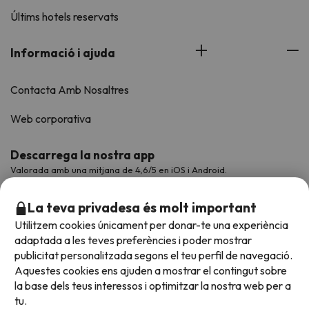
Últims hotels reservats
Informació i ajuda
Contacta Amb Nosaltres
Web corporativa
Descarrega la nostra app
Valorada amb una mitjana de 4,6/5 en iOS i Android.
La teva privadesa és molt important
Utilitzem cookies únicament per donar-te una experiència
adaptada a les teves preferències i poder mostrar
publicitat personalitzada segons el teu perfil de navegació.
Aquestes cookies ens ajuden a mostrar el contingut sobre
la base dels teus interessos i optimitzar la nostra web per a
tu.