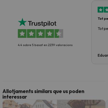
Tot p
Tot p
4.4 sobre 5 basat en 2239 valoracions
Edua
Allotjaments similars que us poden
interessar