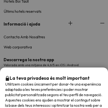
Hotels Boí Taüll
Últims hotels reservats
Informació i ajuda
Contacta Amb Nosaltres
Web corporativa
Descarrega la nostra app
Valorada amb una mitjana de 4,6/5 en iOS i Android.
La teva privadesa és molt important
Utilitzem cookies únicament per donar-te una experiència
adaptada a les teves preferències i poder mostrar
publicitat personalitzada segons el teu perfil de navegació.
Aquestes cookies ens ajuden a mostrar el contingut sobre
la base dels teus interessos i optimitzar la nostra web per a