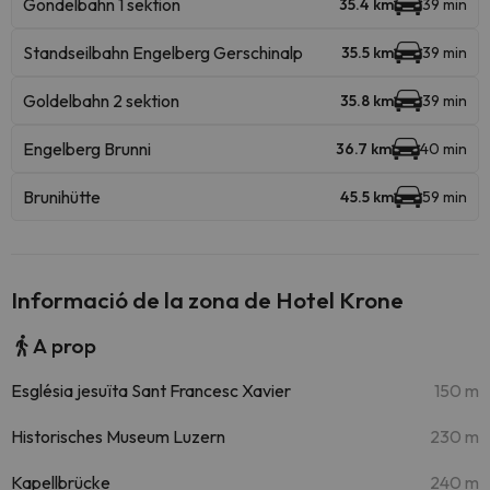
Gondelbahn 1 sektion
35.4 km
39 min
Standseilbahn Engelberg Gerschinalp
35.5 km
39 min
Goldelbahn 2 sektion
35.8 km
39 min
Engelberg Brunni
36.7 km
40 min
Brunihütte
45.5 km
59 min
Informació de la zona de Hotel Krone
A prop
Església jesuïta Sant Francesc Xavier
150 m
Historisches Museum Luzern
230 m
Kapellbrücke
240 m