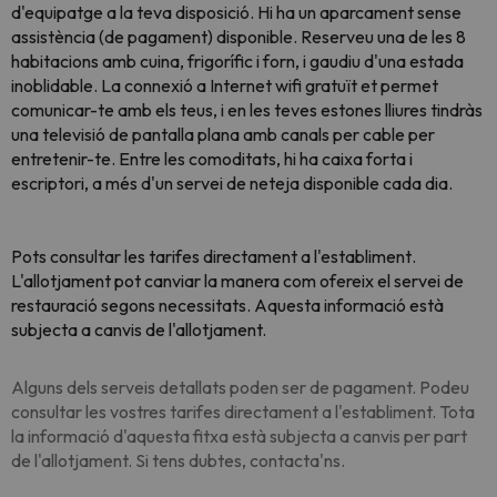
d'equipatge a la teva disposició. Hi ha un aparcament sense
assistència (de pagament) disponible. Reserveu una de les 8
habitacions amb cuina, frigorífic i forn, i gaudiu d'una estada
inoblidable. La connexió a Internet wifi gratuït et permet
comunicar-te amb els teus, i en les teves estones lliures tindràs
una televisió de pantalla plana amb canals per cable per
entretenir-te. Entre les comoditats, hi ha caixa forta i
escriptori, a més d'un servei de neteja disponible cada dia.
Pots consultar les tarifes directament a l'establiment
.
L'allotjament pot canviar la manera com ofereix el servei de
restauració segons necessitats. Aquesta informació està
subjecta a canvis de l'allotjament.
Alguns dels serveis detallats poden ser de pagament. Podeu
consultar les vostres tarifes directament a l'establiment. Tota
la informació d'aquesta fitxa està subjecta a canvis per part
de l'allotjament. Si tens dubtes, contacta'ns.