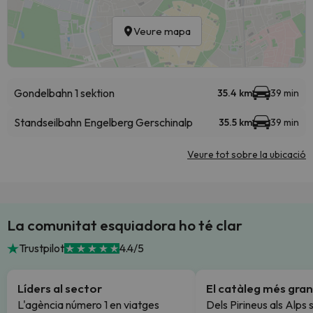
Veure mapa
Gondelbahn 1 sektion
35.4 km
39 min
Standseilbahn Engelberg Gerschinalp
35.5 km
39 min
Veure tot sobre la ubicació
La comunitat esquiadora ho té clar
Trustpilot
4.4/5
Líders al sector
El catàleg més gran
L'agència número 1 en viatges
Dels Pirineus als Alps 