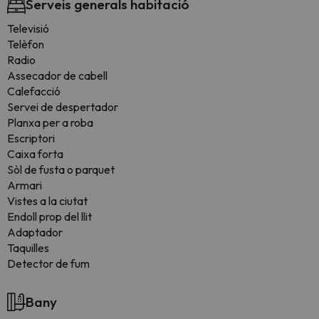
Serveis generals habitació
Televisió
Telèfon
Radio
Assecador de cabell
Calefacció
Servei de despertador
Planxa per a roba
Escriptori
Caixa forta
Sòl de fusta o parquet
Armari
Vistes a la ciutat
Endoll prop del llit
Adaptador
Taquilles
Detector de fum
Bany