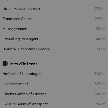
Natur-Museum Luzern
270 m
Franciscan Church
270 m
Museggmauer
310 m
Sammlung Rosengart
340 m
Bourbaki Panorama Lucerne
750 m
Llocs d'interès
Hofkirche St. Leodegar
800 m
Lion Monument
870 m
Glacier Garden of Lucerne
880 m
Swiss Museum of Transport
2.4 km