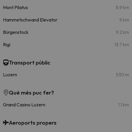
Mont Pilatus
8.9 km
Hammetschwand Elevator
9 km
Bürgenstock
9.2 km
Rigi
13.7 km
Transport públic
Luzern
530 m
Què més puc fer?
Grand Casino Luzern
1.1 km
Aeroports propers