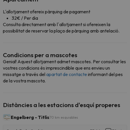
L'allotjament ofereix pàrquing de pagament
32€ / Per dia
Consulta directament amb l´allotjament si ofereixen la
possibilitat de reservar la plaça de pàrquing amb antelació.
Condicions per a mascotes
Genial! Aquest allotjament admet mascotes. Per consultar les
vostres condicions és imprescindible que ens envieu un
missatge a través del
apartat de contacte
informant del pes
de la vostra mascota.
Distàncies a les estacions d'esquí properes
Engelberg - Titlis
70 km esquiables