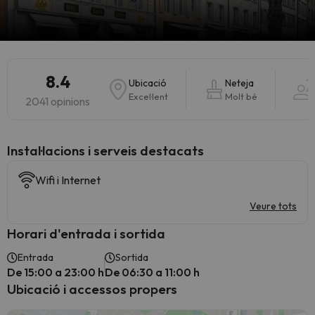
8.4
Ubicació
Neteja
Excel·lent
Molt bé
2041 opinions
Instal·lacions i serveis destacats
Wifi i Internet
Veure tots
Horari d'entrada i sortida
Entrada
Sortida
De 15:00 a 23:00 h
De 06:30 a 11:00 h
Ubicació i accessos propers