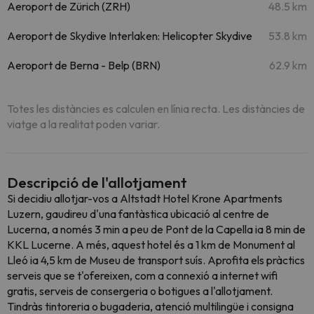
Aeroport de Zürich (ZRH)
48.5 km
Aeroport de Skydive Interlaken: Helicopter Skydive
53.8 km
Aeroport de Berna - Belp (BRN)
62.9 km
Totes les distàncies es calculen en línia recta. Les distàncies de
viatge a la realitat poden variar.
Descripció de l'allotjament
Si decidiu allotjar-vos a Altstadt Hotel Krone Apartments
Luzern, gaudireu d'una fantàstica ubicació al centre de
Lucerna, a només 3 min a peu de Pont de la Capella ia 8 min de
KKL Lucerne. A més, aquest hotel és a 1 km de Monument al
Lleó ia 4,5 km de Museu de transport suís. Aprofita els pràctics
serveis que se t'ofereixen, com a connexió a internet wifi
gratis, serveis de consergeria o botigues a l'allotjament.
Tindràs tintoreria o bugaderia, atenció multilingüe i consigna