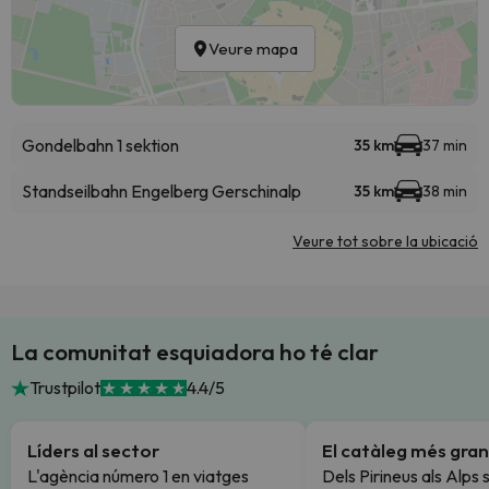
Veure mapa
Gondelbahn 1 sektion
35 km
37 min
Standseilbahn Engelberg Gerschinalp
35 km
38 min
Veure tot sobre la ubicació
La comunitat esquiadora ho té clar
Trustpilot
4.4/5
Líders al sector
El catàleg més gran
L'agència número 1 en viatges
Dels Pirineus als Alps 