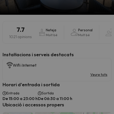
7.7
Neteja
Personal
Molt bé
Molt bé
1021 opinions
Instal·lacions i serveis destacats
Wifi i Internet
Veure tots
Horari d'entrada i sortida
Entrada
Sortida
De 15:00 a 23:00 h
De 06:30 a 11:00 h
Ubicació i accessos propers