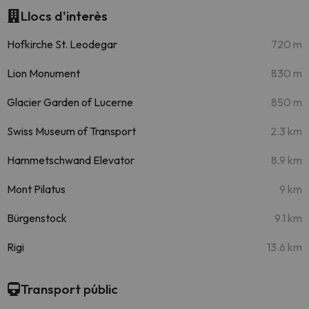
Llocs d'interès
Hofkirche St. Leodegar
720 m
Lion Monument
830 m
Glacier Garden of Lucerne
850 m
Swiss Museum of Transport
2.3 km
Hammetschwand Elevator
8.9 km
Mont Pilatus
9 km
Bürgenstock
9.1 km
Rigi
13.6 km
Transport públic