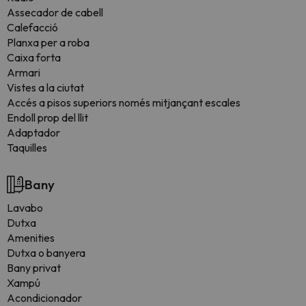
Assecador de cabell
Calefacció
Planxa per a roba
Caixa forta
Armari
Vistes a la ciutat
Accés a pisos superiors només mitjançant escales
Endoll prop del llit
Adaptador
Taquilles
Bany
Lavabo
Dutxa
Amenities
Dutxa o banyera
Bany privat
Xampú
Acondicionador