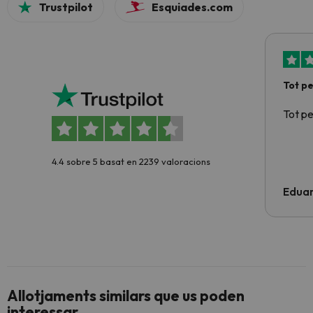
Trustpilot
Esquiades.com
Tot p
Tot p
4.4 sobre 5 basat en 2239 valoracions
Edua
Allotjaments similars que us poden
interessar