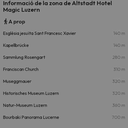
Informació de la zona de Altstadt Hotel
Magic Luzern
A prop
Església jesuïta Sant Francesc Xavier
140 m
Kapellbrücke
140 m
Sammlung Rosengart
280 m
Franciscan Church
310 m
Museggmauer
320 m
Historisches Museum Luzern
320 m
Natur-Museum Luzern
360 m
Bourbaki Panorama Lucerne
700 m