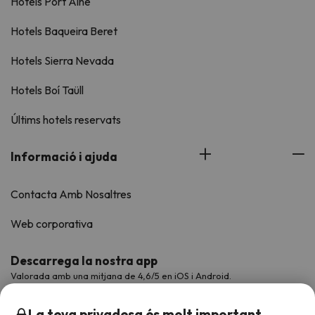
Hotels Port Ainé
Hotels Baqueira Beret
Hotels Sierra Nevada
Hotels Boí Taüll
Últims hotels reservats
Informació i ajuda
Contacta Amb Nosaltres
Web corporativa
Descarrega la nostra app
Valorada amb una mitjana de 4,6/5 en iOS i Android.
La teva privadesa és molt important