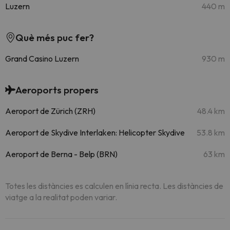
Luzern
440 m
Què més puc fer?
Grand Casino Luzern
930 m
Aeroports propers
Aeroport de Zürich (ZRH)
48.4 km
Aeroport de Skydive Interlaken: Helicopter Skydive
53.8 km
Aeroport de Berna - Belp (BRN)
63 km
Totes les distàncies es calculen en línia recta. Les distàncies de
viatge a la realitat poden variar.