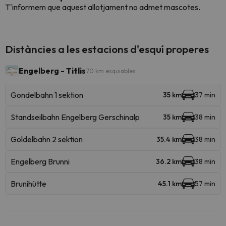
T'informem que aquest allotjament no admet mascotes.
Distàncies a les estacions d'esquí properes
Engelberg - Titlis
70 km esquiables
Gondelbahn 1 sektion
35 km
37 min
Standseilbahn Engelberg Gerschinalp
35 km
38 min
Goldelbahn 2 sektion
35.4 km
38 min
Engelberg Brunni
36.2 km
38 min
Brunihütte
45.1 km
57 min