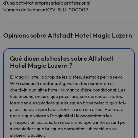
d'una activitat empresarial o professional.
Número de llicència: KZV-SLU-000009
Opinions sobre Altstadt Hotel Magic Luzern
Què diuen els hostes sobre Altstadt
Hotel Magic Luzern ?
El Magic Hotel, a prop de les pistes, destaca per la seva
WiFi i ubicació cèntrica. Alguns hostes esmenten el
check-in a un altre hotel i la manca d'aire condicionat. Les
habitacions, encara que peculiars, són còmodes i netes.
Ideal per a esquiadors que busquen bona relació qualitat-
preu i no els importa el check-in a un altre lloc. Perfecte
per als que valoren l'originalitat i la proximitat a les
principals atraccions. En resum, una opció interessant per
a esquiadors que busquen comoditat i ubicació en un
ambient peculiar.