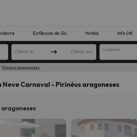
ndorra
Estâncias de Ski
Hotéis
Info útil
2 adultos
Check-in
Check-out
Pirinéus aragoneses
ha
a Neve Carnaval - Pirinéus aragoneses
s aragoneses
corresponda à sua pesquisa. Tente modificar o destino.