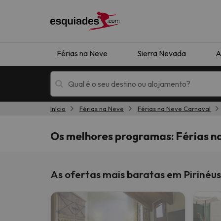
Férias na Neve
Sierra Nevada
A
Início
Férias na Neve
Férias na Neve Carnaval
Férias na neve
Hotéis de montan
Os melhores programas: Férias n
As ofertas mais baratas em Pirinéu
Oops, não encontramos nenhum resultado que 