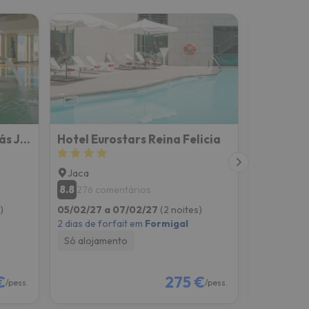
Hotel & SPA Real Badaguás Jaca
Hotel Eurostars Reina Felicia
Oroel Ho
Jaca
Jaca
8.8
8.6
276 comentários
187 co
)
05/02/27 a 07/02/27
(2 noites)
05/02/27 
2 dias de forfait em
Formigal
2 dias de f
Só alojamento
Só alojam
€
275 €
/pess.
/pess.