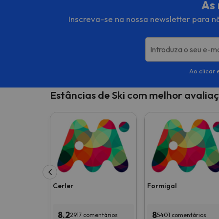
As 
Inscreva-se na nossa newsletter para nã
Introduza o seu e-ma
Ao clicar 
Estâncias de Ski com melhor avalia
Cerler
Formigal
8.2
8
2917 comentários
5401 comentários