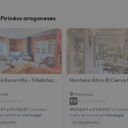
 Pirinéus aragoneses
Piso en Escarrilla - 3 Habitaciones
rilla
Panticosa
9.6
 comentários
30 comentários
/27 a 07/02/27
(2 noites)
05/02/27 a 07/02/27
(2 noites
de forfait em
Formigal
2 dias de forfait em
Formigal
ojamento
Só alojamento