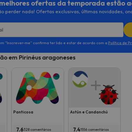
melhores ofertas da temporada estão a
o perder nada! Ofertas exclusivas, últimas novidades, on
il
em ''Inscrever-me'' confirma ter lido e estar de acordo com a
Política de P
ção em Pirinéus aragoneses
Panticosa
Astún e Candanchú
7.6
7.4
328 comentários
1556 comentários