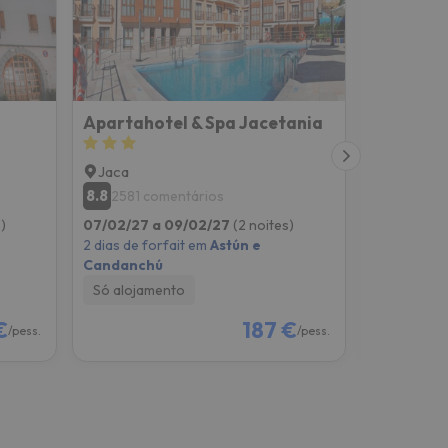
Apartahotel & Spa Jacetania
Gran Hot
Jaca
Jaca
8.8
8.3
2581 comentários
226 co
)
07/02/27 a 09/02/27
(2 noites)
05/02/27 
2 dias de forfait em
Astún e
2 dias de f
Candanchú
Candanch
Só alojamento
Só alojam
€
187 €
/pess.
/pess.