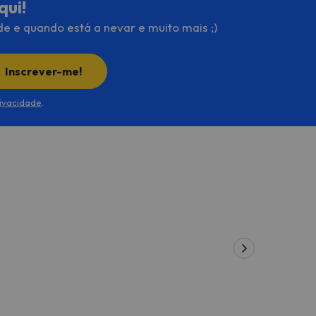
qui!
de e quando está a nevar e muito mais ;)
Inscrever-me!
rivacidade
.