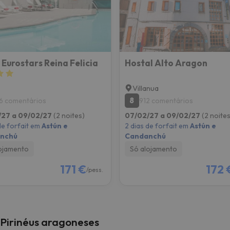
 caminho. Assim que encontrar a sua bússola, estará de volta.
 Eurostars Reina Felicia
Hostal Alto Aragon
Villanua
8
6 comentários
912 comentários
/27 a 09/02/27
(2 noites)
07/02/27 a 09/02/27
(2 noites
de forfait em
Astún e
2 dias de forfait em
Astún e
nchú
Candanchú
ojamento
Só alojamento
171 €
172 
/pess.
 Pirinéus aragoneses