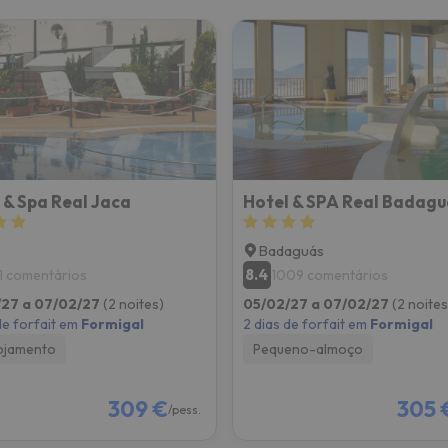
 & Spa Real Jaca
Badaguás
8.4
1 comentários
1009 comentários
/27 a 07/02/27
(2 noites)
05/02/27 a 07/02/27
(2 noites
de forfait em
Formigal
2 dias de forfait em
Formigal
ojamento
Pequeno-almoço
309 €
305 
/pess.