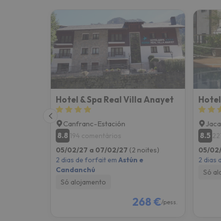
Hotel & Spa Real Villa Anayet
Hotel
Canfranc-Estación
Jaca
8.8
8.5
194 comentários
22
05/02/27 a 07/02/27
(2 noites)
05/02
2 dias de forfait em
Astún e
2 dias 
Candanchú
Só al
Só alojamento
268 €
/pess.