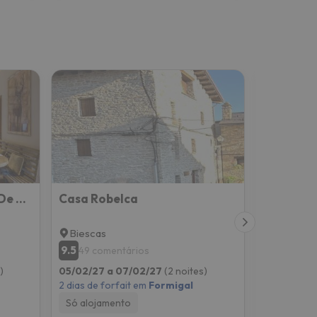
Montelia Ático El Ciervo De Panticosa
Casa Robelca
Biescas
Hoz de J
9.5
9.4
49 comentários
34 com
)
05/02/27 a 07/02/27
(2 noites)
05/02/27 
2 dias de forfait em
Formigal
2 dias de f
Só alojamento
Só alojam