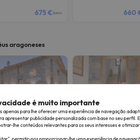
675 €
660 
/pess.
néus aragoneses
ivacidade é muito importante
es apenas para lhe oferecer uma experiência de navegação adapt
l Diamó
Casa Francho
ra apresentar publicidade personalizada com base no seu perfil. 
rar-lhe conteúdos relevantes para os seus interesses e otimizar 
ejón de Sos
Laspaúles
8.7
8 comentários
57 comentários
itar", permitir-nos proporcionar-lhe uma experiência de navegaç