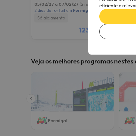
05/02/27 a 07/02/27
(2 noites)
05/02
eficiente e relev
2 dias de forfait em
Formigal
2 dias 
Só alojamento
Pequ
1236 €
/pess.
Veja os melhores programas nestes 
Formigal