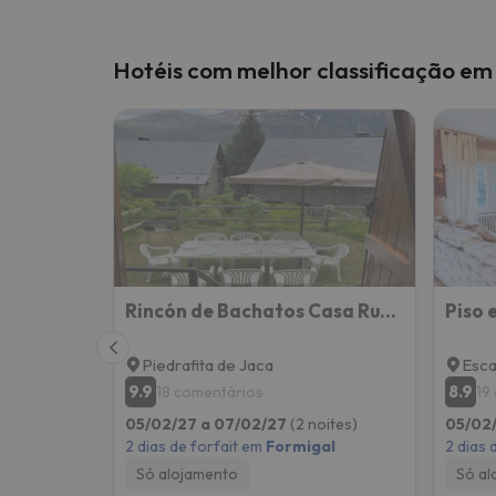
Hotéis com melhor classificação em
Rincón de Bachatos Casa Rural
Piedrafita de Jaca
Escar
9.9
8.9
18 comentários
19
05/02/27 a 07/02/27
(2 noites)
05/02
2 dias de forfait em
Formigal
2 dias 
Só alojamento
Só al