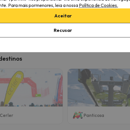
/27 a 07/02/27
(2 noites)
05/02/27 a 07/02/27
(2 noites
ante. Para mais pormenores, leia a nossa
Política de Cookies.
de forfait em
Cerler
2 dias de forfait em
Cerler
Aceitar
eno-almoço
Só alojamento
336 €
273 
/pess.
Recusar
destinos
Cerler
Panticosa