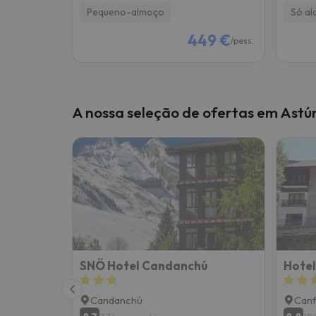
Pequeno-almoço
Só al
449 €
/pess.
A nossa seleção de ofertas em Ast
SNÖ Hotel Candanchú
Hotel
Candanchú
Canf