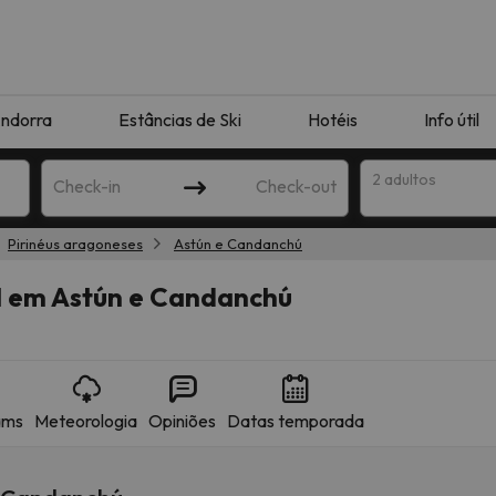
ndorra
Estâncias de Ski
Hotéis
Info útil
2 adultos
Check-in
Check-out
Pirinéus aragoneses
Astún e Candanchú
ha
l em Astún e Candanchú
ams
Meteorologia
Opiniões
Datas temporada
corresponda à sua pesquisa. Tente modificar o destino.