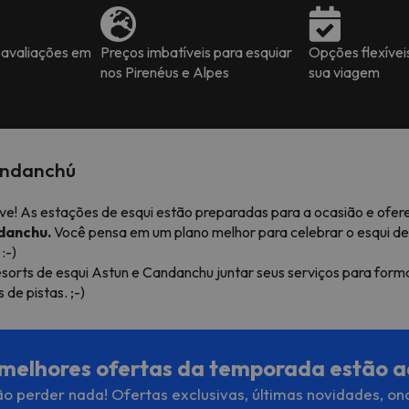
 avaliações em
Preços imbatíveis para esquiar
Opções flexívei
nos Pirenéus e Alpes
sua viagem
andanchú
e! As estações de esqui estão preparadas para a ocasião e ofere
danchu.
Você pensa em um plano melhor para celebrar o esqui de
:-)
sorts de esqui Astun e Candanchu juntar seus serviços para form
de pistas. ;-)
melhores ofertas da temporada estão a
o perder nada! Ofertas exclusivas, últimas novidades, on