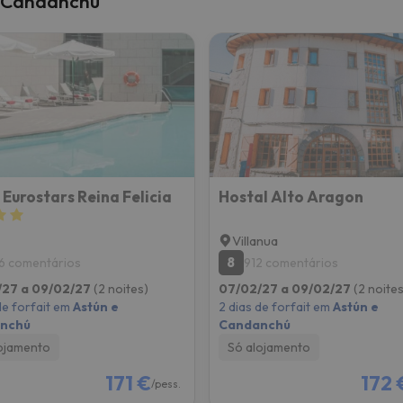
e Candanchú
 caminho. Assim que encontrar a sua bússola, estará de volta.
 Eurostars Reina Felicia
Hostal Alto Aragon
Villanua
8
6 comentários
912 comentários
/27 a 09/02/27
(2 noites)
07/02/27 a 09/02/27
(2 noites
de forfait em
Astún e
2 dias de forfait em
Astún e
nchú
Candanchú
ojamento
Só alojamento
171 €
172 
/pess.