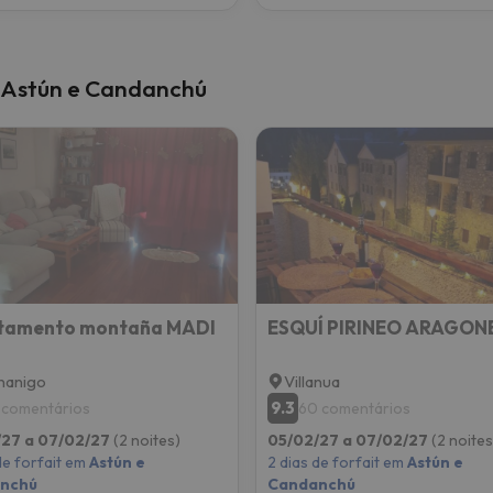
m Astún e Candanchú
tamento montaña MADI
nanigo
Villanua
9.3
 comentários
60 comentários
/27 a 07/02/27
(2 noites)
05/02/27 a 07/02/27
(2 noites
de forfait em
Astún e
2 dias de forfait em
Astún e
nchú
Candanchú