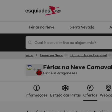
Férias na Neve
Sierra Nevada
A
Início
Férias na Neve
Férias na Neve Carnaval
Férias na neve
Hotéis de montan
Férias na Neve Carnava
Pirinéus aragoneses
Informações
Estado das Pistas
Ofertas
Webc
Oops, não encontramos nenhum resultado que 