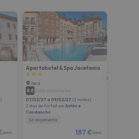
Apartahotel & Spa Jacetania
Gran Hot
Jaca
Jaca
8.8
8.3
2606 comentários
226 co
)
07/02/27 a 09/02/27
(2 noites)
05/02/27 
2 dias de forfait em
Astún e
2 dias de f
Candanchú
Candanch
Só alojamento
Só alojam
€
187 €
/pess.
/pess.