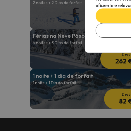
2 noites + 2 Dias de forfait
eficiente e relev
Desd
179 
Férias na Neve Páscoa
4 noites + 3 Dias do forfait
Desd
262 
1 noite + 1 dia de forfait
1 noite + 1 Dia do forfait
Desd
82 