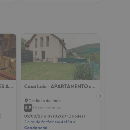
ESQUÍ PIRINEO ARAGONES APARTAMENTO EL JUNCARAL Wifi
Casa Luis - APARTAMENTO con JARDÍN PRIVADO en los PIRINEOS
Castiello de Jaca
Castiello
8.9
8.8
83 comentários
87 com
)
05/02/27 a 07/02/27
(2 noites)
05/02/27 
2 dias de forfait em
Astún e
2 dias de f
Candanchú
Candanch