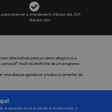
s para reservar a
Atendimento 24h por dia, 365
dias por ano
cem alternativas para os carros alegóricos e
 carnaval? Você vai desfrutar de um programa
ar uma aliança agradecer a todos os amantes de
qui!
de e quando está a nevar e muito mais ;)