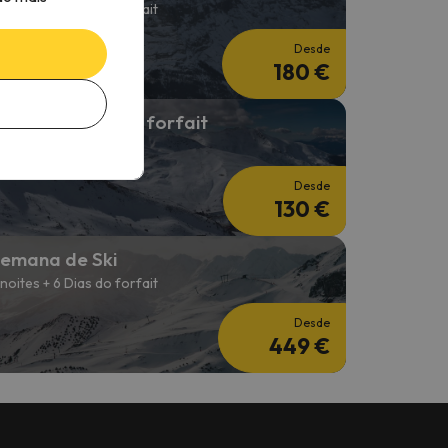
 noites + 2 Dias do forfait
Desde
180 €
 noite + 2 dias de forfait
 noite + forfait de 2 dias
Desde
130 €
emana de Ski
 noites + 6 Dias do forfait
Desde
449 €