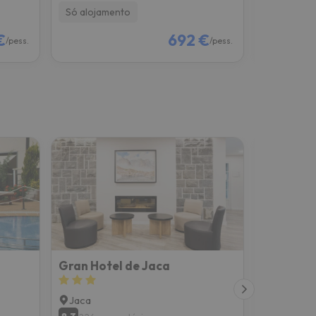
Só alojamento
Só alojam
€
692 €
/pess.
/pess.
Gran Hotel de Jaca
Oroel Ho
Jaca
Jaca