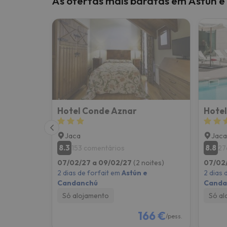
As ofertas mais baratas em Astún 
Bem, parece que o nosso Seeker perdeu o seu
Hotel Conde Aznar
Hotel
Jaca
Jaca
8.3
8.8
153 comentários
27
07/02/27 a 09/02/27
(2 noites)
07/02
2 dias de forfait em
Astún e
2 dias 
Candanchú
Canda
Só alojamento
Só al
166 €
/pess.