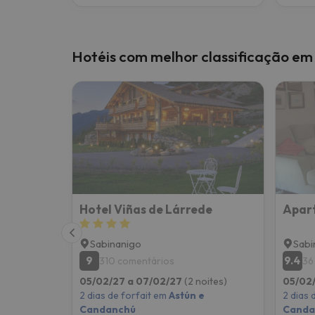
Hotéis com melhor classificação e
Hotel Viñas de Lárrede
Apar
Sabinanigo
Sabi
9
9.4
310 comentários
36
05/02/27 a 07/02/27
(2 noites)
05/02
2 dias de forfait em
Astún e
2 dias 
Candanchú
Canda