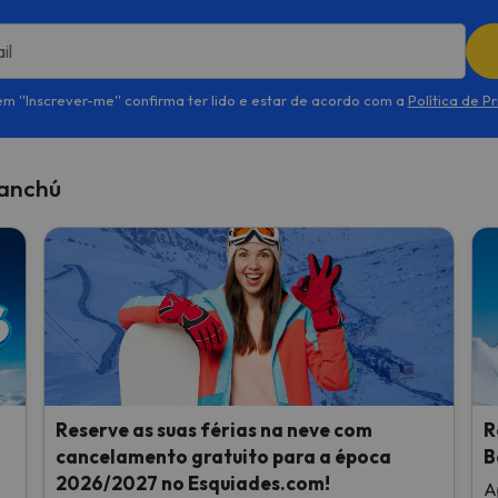
il
em ''Inscrever-me'' confirma ter lido e estar de acordo com a
Política de P
danchú
Reserve as suas férias na neve com
R
cancelamento gratuito para a época
B
2026/2027 no Esquiades.com!
A