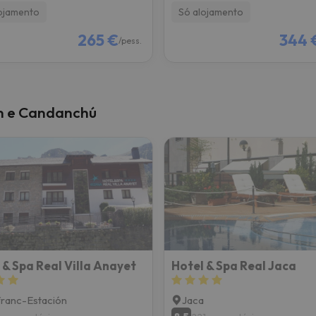
ojamento
Só alojamento
265 €
344 
/pess.
ún e Candanchú
 & Spa Real Villa Anayet
Hotel & Spa Real Jaca
ranc-Estación
Jaca