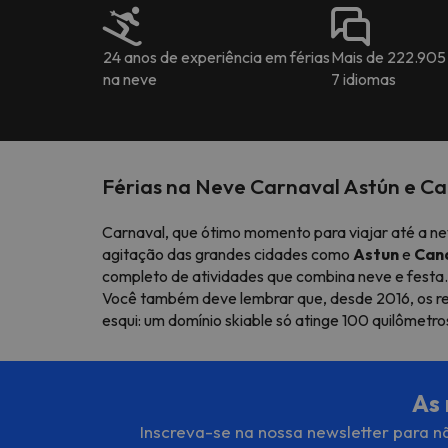
24 anos de experiência em férias
Mais de 222.905
na neve
7 idiomas
Férias na Neve Carnaval Astún e C
Carnaval, que ótimo momento para viajar até a nev
agitação das grandes cidades como
Astun
e
Can
completo de atividades que combina neve e festa. 
Você também deve lembrar que, desde 2016, os re
esqui: um domínio skiable só atinge 100 quilômetros 
As 
Inscreva-se na nossa newsletter para nã