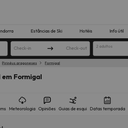
ndorra
Estâncias de Ski
Hotéis
Info útil
2 adultos
Check-in
Check-out
Pirinéus aragoneses
Formigal
ha
l em Formigal
ams
Meteorologia
Opiniões
Guias de esqui
Datas temporada
corresponda à sua pesquisa. Tente modificar o destino.