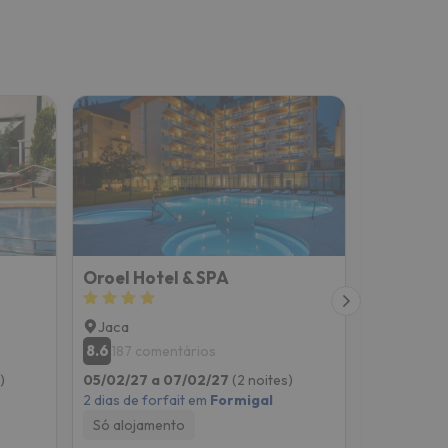
Oroel Hotel & SPA
Jaca
Badaguá
8.6
8.4
187 comentários
1009 c
)
05/02/27 a 07/02/27
(2 noites)
05/02/27 
2 dias de forfait em
Formigal
2 dias de f
Só alojamento
Pequeno-