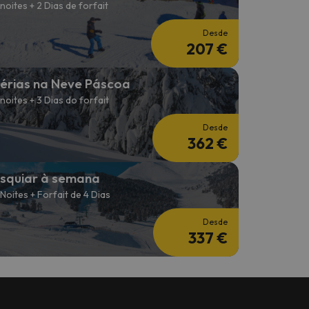
 noites + 2 Dias de forfait
Desde
207 €
érias na Neve Páscoa
 noites + 3 Dias do forfait
Desde
362 €
squiar à semana
 Noites + Forfait de 4 Dias
Desde
337 €