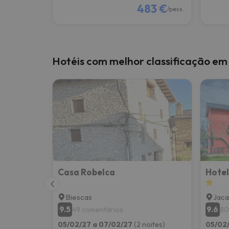
483 €
/pess.
Hotéis com melhor classificação em
Casa Robelca
Biescas
Jaca
9.5
9.6
49 comentários
80
05/02/27 a 07/02/27
(2 noites)
05/02