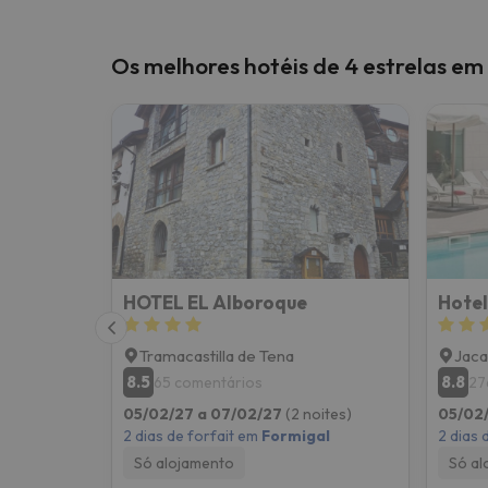
Os melhores hotéis de 4 estrelas em
HOTEL EL Alboroque
Hotel
Tramacastilla de Tena
Jaca
8.5
8.8
65 comentários
27
05/02/27 a 07/02/27
(2 noites)
05/02
2 dias de forfait em
Formigal
2 dias 
Só alojamento
Só al