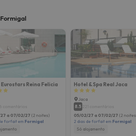
 Formigal
 Eurostars Reina Felicia
Hotel & Spa Real Jaca
Jaca
8.5
6 comentários
221 comentários
/27 a 07/02/27
(2 noites)
05/02/27 a 07/02/27
(2 noites
de forfait em
Formigal
2 dias de forfait em
Formigal
ojamento
Só alojamento