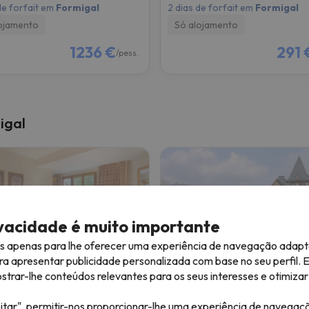
de forfait em
Formigal
2 dias de forfait em
Formigal
ojamento
Só alojamento
1236 €
291 
/pess.
igal
ivacidade é muito importante
es apenas para lhe oferecer uma experiência de navegação adapt
ra apresentar publicidade personalizada com base no seu perfil. 
 Nievesol
Hotel Saliecho
rar-lhe conteúdos relevantes para os seus interesses e otimizar 
itar", permitir-nos proporcionar-lhe uma experiência de navegaç
igal
Formigal