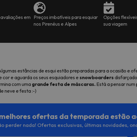
 avaliações em
Preços imbatíveis para esquiar
Opções flexívei
nos Pirenéus e Alpes
sua viagem
! Algumas estâncias de esqui estão preparadas para a ocasião e 
e cor e aguarda os seus esquiadores e
snowboarders
disfarçado
termina com uma
grande festa de máscaras.
Está a pensar num p
 neve e festa :-)
melhores ofertas da temporada estão a
o perder nada! Ofertas exclusivas, últimas novidades, on