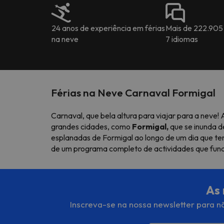
24 anos de experiência em férias
Mais de 222.905
na neve
7 idiomas
Férias na Neve Carnaval Formigal
Carnaval, que bela altura para viajar para a neve
grandes cidades, como
Formigal,
que se inunda d
esplanadas de Formigal ao longo de um dia que 
de um programa completo de actividades que funde
As 
Inscreva-se na nossa newsletter para nã