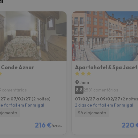
al
 caminho. Assim que encontrar a sua bússola, estará de volta.
 Conde Aznar
Apartahotel & Spa Jacet
Jaca
8.8
3 comentários
2581 comentários
/27 a 07/02/27
(2 noites)
07/02/27 a 09/02/27
(2 noites
de forfait em
Formigal
2 dias de forfait em
Formigal
ojamento
Só alojamento
216 €
220 
/pess.