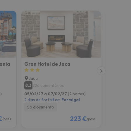
ania
Gran Hotel de Jaca
Apartam
Jaca
Sabinani
8.3
8.9
226 comentários
147 co
)
05/02/27 a 07/02/27
(2 noites)
05/02/27 
2 dias de forfait em
Formigal
2 dias de f
Só alojamento
Só alojam
€
223 €
/pess.
/pess.