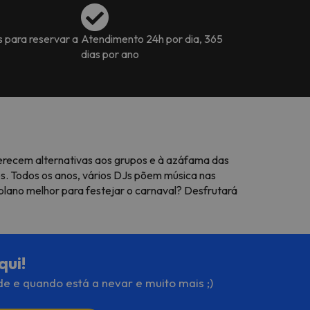
s para reservar a
Atendimento 24h por dia, 365
dias por ano
oferecem alternativas aos grupos e à azáfama das
s. Todos os anos, vários
DJs
põem música nas
lano melhor para festejar o carnaval? Desfrutará
qui!
de e quando está a nevar e muito mais ;)