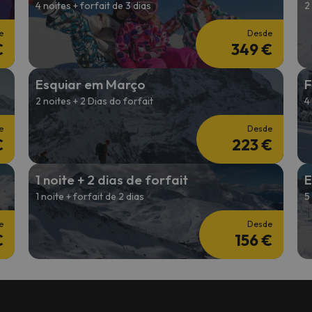
4 noites + forfait de 3 dias
2
e
Desde
€
349 €
Esquiar em Março
F
2 noites + 2 Dias do forfait
4
e
Desde
€
223 €
1 noite + 2 dias de forfait
E
1 noite + forfait de 2 dias
5
e
Desde
€
156 €