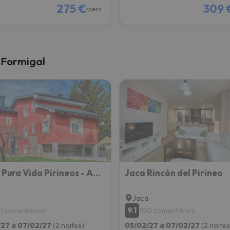
275 €
309 
/pess.
 Formigal
Hotel Pura Vida Pirineos - Adults Only (+14)
Jaca Rincón del Pirineo
Jaca
9.1
1 comentários
100 comentários
/27 a 07/02/27
(2 noites)
05/02/27 a 07/02/27
(2 noites