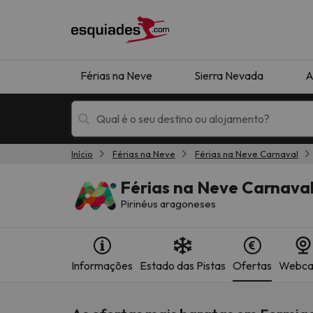
Férias na Neve
Sierra Nevada
A
Início
Férias na Neve
Férias na Neve Carnaval
Férias na neve
Hotéis de montan
Férias na Neve Carnava
Pirinéus aragoneses
Informações
Estado das Pistas
Ofertas
Webc
Oops, não encontramos nenhum resultado que 