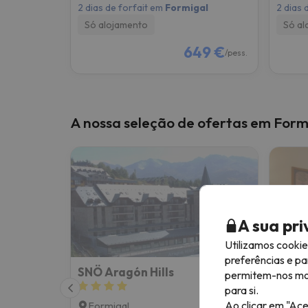
2 dias de forfait em
Formigal
2 dias 
Só alojamento
Só al
649 €
/pess.
A nossa seleção de ofertas em Form
A sua pr
Utilizamos cooki
preferências e pa
SNÖ Aragón Hills
Hotel
permitem-nos most
para si.
Ao clicar em "Ace
Formigal
Form