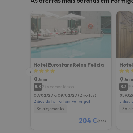
As ofertas mais baratas em Formig
Bem, parece que o nosso Seeker perdeu o seu
Hotel Eurostars Reina Felicia
Hotel
Jaca
Jaca
8.8
8.3
276 comentários
15
07/02/27 a 09/02/27
(2 noites)
05/02
2 dias de forfait em
Formigal
2 dias 
Só alojamento
Só al
204 €
/pess.