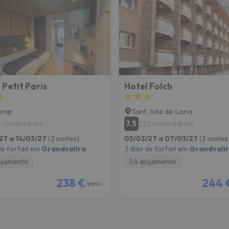
 caminho. Assim que encontrar a sua bússola, estará de volta.
Petit Paris
Hotel Folch
amp
Sant Julia de Loria
7.5
1 comentários
532 comentários
27 a 14/03/27
(2 noites)
05/03/27 a 07/03/27
(2 noites
de forfait em
Grandvalira
2 dias de forfait em
Grandvali
ojamento
Só alojamento
238 €
244 
/pess.