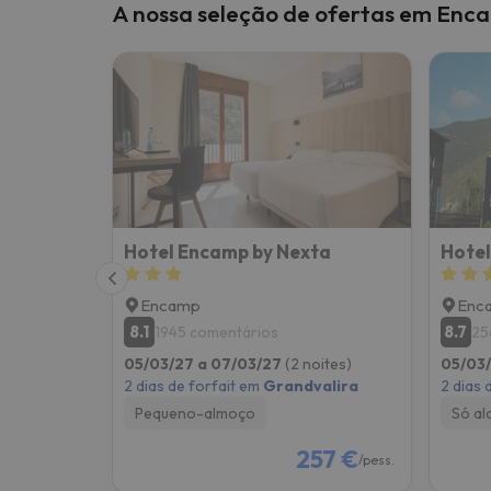
A nossa seleção de ofertas em Enc
Hotel Encamp by Nexta
Encamp
Enc
8.1
8.7
1945 comentários
25
05/03/27 a 07/03/27
(2 noites)
05/03
2 dias de forfait em
Grandvalira
2 dias 
Pequeno-almoço
Só al
257 €
/pess.