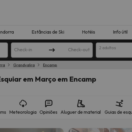
ndorra
Estâncias de Ski
Hotéis
Info útil
2 adultos
Check-in
Check-out
rra
Grandvalira
Encamp
ha
 Esquiar em Março em Encamp
ams
Meteorologia
Opiniões
Aluguer de material
Guias de esqu
corresponda à sua pesquisa. Tente modificar o destino.