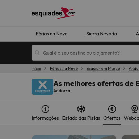
Férias na Neve
Sierra Nevada
A
Início
Férias na Neve
Esquiar em Março
Ando
Férias na neve
Hotéis de montan
As melhores ofertas de
Andorra
Informações
Estado das Pistas
Ofertas
Webc
Oops, não encontramos nenhum resultado que 