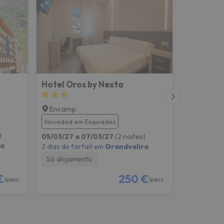
Hotel Oros by Nexta
Hotel En
Encamp
Encamp
8.1
1945 c
Novedad em Esquiades
)
05/03/27 
05/03/27 a 07/03/27
(2 noites)
ra
2 dias de f
2 dias de forfait em
Grandvalira
Pequeno-
Só alojamento
€
250 €
/pess.
/pess.