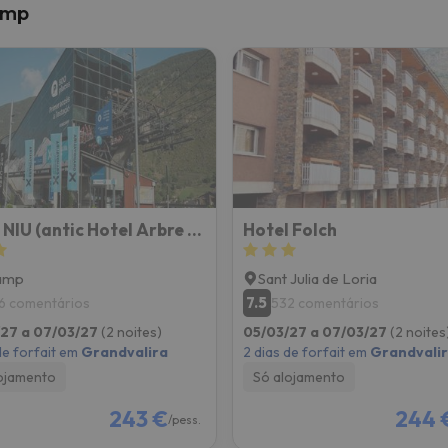
amp
Hotel NIU (antic Hotel Arbre de Neu)
Hotel Folch
amp
Sant Julia de Loria
7.5
6 comentários
532 comentários
/27 a 07/03/27
(2 noites)
05/03/27 a 07/03/27
(2 noites
de forfait em
Grandvalira
2 dias de forfait em
Grandvali
ojamento
Só alojamento
243 €
244 
/pess.