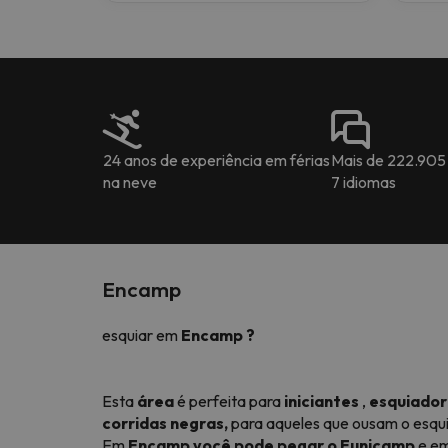
24 anos de experiência em férias
Mais de 222.905
na neve
7 idiomas
Encamp
esquiar em
Encamp
?
Esta
área
é perfeita para
iniciantes
,
esquiadore
corridas negras,
para aqueles que ousam o esqui
Em
Encamp você pode pegar o Funicamp
e em