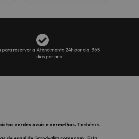
s para reservar a
Atendimento 24h por dia, 365
dias por ano
pistas verdes azuis e vermelhas.
Também 4
tas de esqui de
Grandvalira
começam.
. Esta