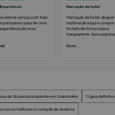
Experiência
Marcação de hotel
xcelente serviço com tudo
Marcação de hotel, aluguer
e precisamos para ter uma
material de esqui e compra
experiência de neve.
forfaits de forma clara e
transparente. Sem surpres
desagradáveis nos preços 
nos serviços. Correu tudo a
uel
Nuno
100% como esperado, foi
chegar, dar o nome e tudo 
nem foi preciso mostrar os
Voucheaurs que tinha levad
impresso. Foi também possí
fazer alterações à reserva,
gerindo os serviços pedidos
uia de Ski para principiantes em Grandvalira
O guia definitiv
a com os melhores no coração de Andorra