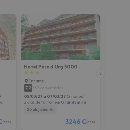
Hotel Pere d'Urg 3000
Hotel Or
Encamp
Encamp
7.2
357 comentários
Novedad e
)
05/03/27 a 07/03/27
(2 noites)
05/03/27 
ra
2 dias de forfait em
Grandvalira
2 dias de f
Só alojamento
Só alojam
€
3246 €
/pess.
/pess.