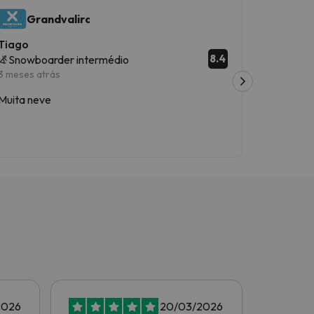
Grandvalira
Gr
Tiago
Ana Mar
8.4
Snowboarder intermédio
Esquiad
3 meses atrás
3 meses a
Muita neve
As condi
2026
20/03/2026