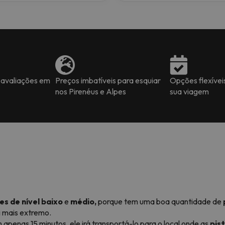
 avaliações em
Preços imbatíveis para esquiar
Opções flexívei
nos Pirenéus e Alpes
sua viagem
s de nível
baixo
e
médio,
porque tem uma boa quantidade de
 mais extremo.
 apenas 15 minutos, ele irá transportá-lo para o local onde as
pis