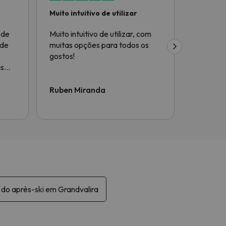
Muito intuitivo de utilizar
Tudo top
 de
Muito intuitivo de utilizar, com
Tudo top!
 de
muitas opções para todos os
gostos!
as
ou
Ruben Miranda
Luís Ma
OK,
o
vel
.
o do après-ski em Grandvalira