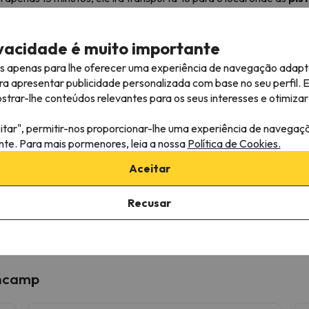
de desfrutar de
vistas espetaculares dos Pirineus de Andorra.
contrar lojas de aluguer onde
vendem
equipamento de
snowb
ivacidade é muito importante
e o
esqui
sem ter que pensar em mais nada, lembramos que todos 
es apenas para lhe oferecer uma experiência de navegação adapt
ra apresentar publicidade personalizada com base no seu perfil. 
rar-lhe conteúdos relevantes para os seus interesses e otimizar 
melhores ofertas da temporada estão a
itar", permitir-nos proporcionar-lhe uma experiência de navegaç
ante. Para mais pormenores, leia a nossa
Política de Cookies.
o perder nada! Ofertas exclusivas, últimas novidades, on
Aceitar
il
Recusar
em ''Inscrever-me'' confirma ter lido e estar de acordo com a
Política de P
Encamp