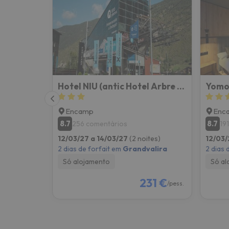
Bem, parece que o nosso Seeker perdeu o seu
Hotel NIU (antic Hotel Arbre de Neu)
Yomo 
Encamp
Enc
8.7
8.7
256 comentários
19
12/03/27 a 14/03/27
(2 noites)
12/03/
2 dias de forfait em
Grandvalira
2 dias 
Só alojamento
Só al
231 €
/pess.