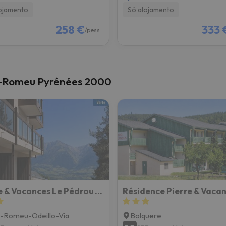
ojamento
Só alojamento
258 €
333 
/pess.
nt-Romeu Pyrénées 2000
Pierre & Vacances Le Pédrou Résidence
-Romeu-Odeillo-Via
Bolquere