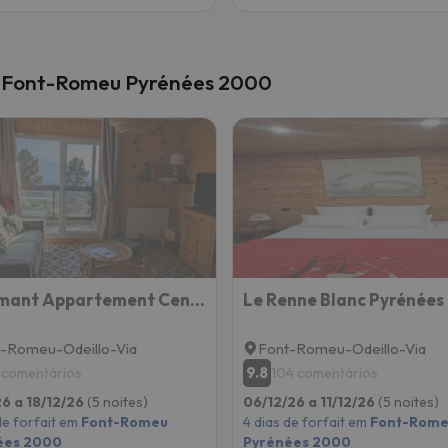
m Font-Romeu Pyrénées 2000
Charmant Appartement Centre Ville De Font-romeu, Vue Montagne
-Romeu-Odeillo-Via
Font-Romeu-Odeillo-Via
9.8
 comentários
104 comentários
26 a 18/12/26
(5 noites)
06/12/26 a 11/12/26
(5 noites)
de forfait em
Font-Romeu
4 dias de forfait em
Font-Rome
ées 2000
Pyrénées 2000