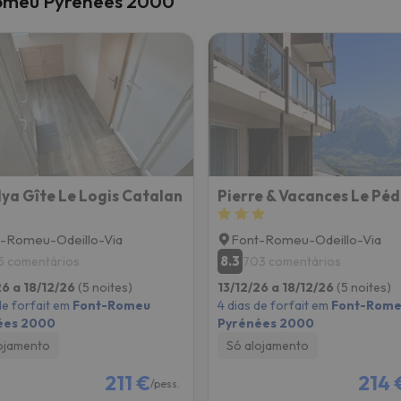
Romeu Pyrénées 2000
 caminho. Assim que encontrar a sua bússola, estará de volta.
ya Gîte Le Logis Catalan
-Romeu-Odeillo-Via
Font-Romeu-Odeillo-Via
8.3
5 comentários
703 comentários
26 a 18/12/26
(5 noites)
13/12/26 a 18/12/26
(5 noites)
de forfait em
Font-Romeu
4 dias de forfait em
Font-Rome
ées 2000
Pyrénées 2000
ojamento
Só alojamento
211 €
214 
/pess.