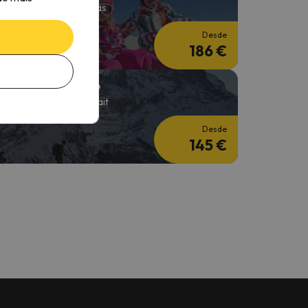
 noites + forfait de 3 dias
Desde
186 €
squiar em Março
 noites + 2 Dias do forfait
Desde
145 €