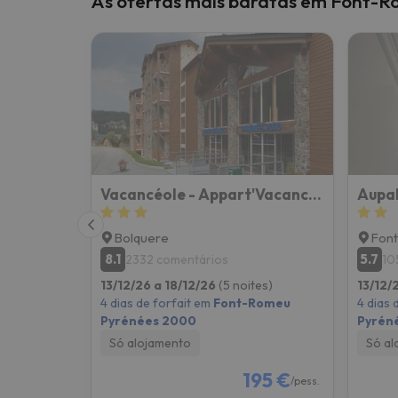
As ofertas mais baratas em Font-
Bem, parece que o nosso Seeker perdeu o seu
Vacancéole - Appart'Vacances Pyrénées 2000
Aupal
Bolquere
Font
8.1
5.7
2332 comentários
10
13/12/26 a 18/12/26
(5 noites)
13/12/
4 dias de forfait em
Font-Romeu
4 dias 
Pyrénées 2000
Pyrén
Só alojamento
Só al
195 €
/pess.