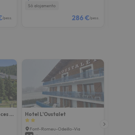
Só alojamento
Só alojam
€
286 €
/pess.
/pess.
Résidence Pierre & Vacances Pyrenees 2000 Le Séquoia
Hotel L'Oustalet
Hotel Esq
Font-Romeu-Odeillo-Via
Llívia