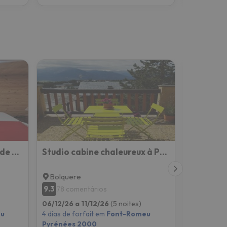
Le Renne Blanc Pyrénées de France
Studio cabine chaleureux à Pyrénées 2000 - WiFi et parking privé
Bolquere
Font-Ro
9.3
8.9
78 comentários
31 com
06/12/26 a 11/12/26
(5 noites)
13/12/26 a
u
4 dias de forfait em
Font-Romeu
4 dias de f
Pyrénées 2000
Pyrénées 