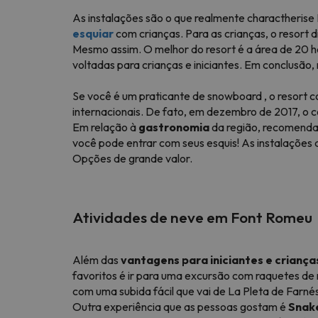
As instalações são o que realmente charactherise 
esquiar
com crianças. Para as crianças, o resort
Mesmo assim. O melhor do resort é a área de 20 h
voltadas para crianças e iniciantes. Em conclusã
Se você é um
praticante de snowboard
, o resort
internacionais. De fato, em dezembro de 2017, o
Em relação à
gastronomia
da região, recomenda
você pode entrar com seus esquis! As instalações 
Opções de grande valor.
Atividades de neve em Font Romeu
Além das
vantagens para iniciantes e criança
favoritos é ir para uma excursão com raquetes de 
com uma subida fácil que vai de La Pleta de Farné
Outra experiência que as pessoas gostam é
Snake