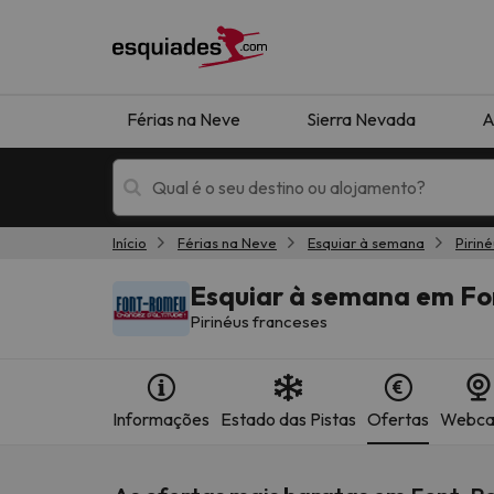
Férias na Neve
Sierra Nevada
A
Início
Férias na Neve
Esquiar à semana
Pirin
Férias na neve
Hotéis de montan
Esquiar à semana em F
Pirinéus franceses
Informações
Estado das Pistas
Ofertas
Webc
Oops, não encontramos nenhum resultado que 