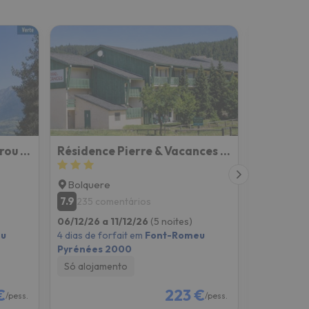
Pierre & Vacances Le Pédrou Résidence
Résidence Pierre & Vacances Pyrenees 2000 Le Séquoia
Bolquere
Font-Ro
7.9
8.6
235 comentários
31 com
06/12/26 a 11/12/26
(5 noites)
13/12/26 a
u
4 dias de forfait em
Font-Romeu
4 dias de f
Pyrénées 2000
Pyrénées 
Só alojamento
Só alojam
€
223 €
/pess.
/pess.