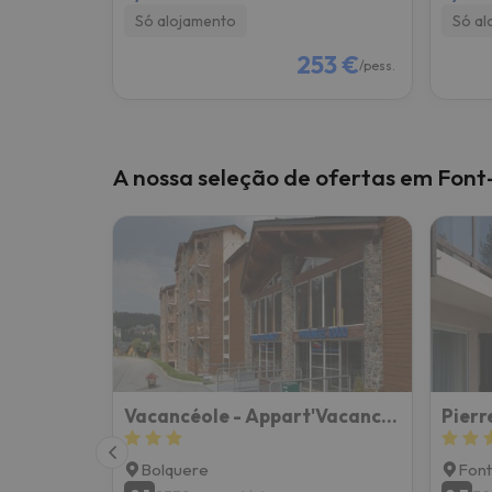
Só alojamento
Só al
253 €
/pess.
A nossa seleção de ofertas em Fo
Vacancéole - Appart'Vacances Pyrénées 2000
Bolquere
Font