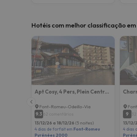
Hotéis com melhor classificação e
Apt Cosy, 4 Pers, Plein Centre Ville, Parking Offert
Font-Romeu-Odeillo-Via
Font
9.3
9
62 comentários
32
13/12/26 a 18/12/26
(5 noites)
13/12/
4 dias de forfait em
Font-Romeu
4 dias 
Pyrénées 2000
Pyrén