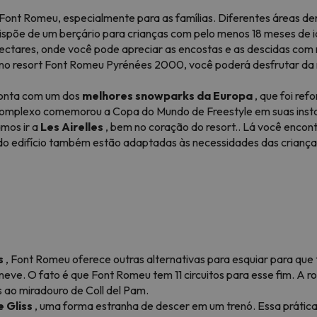
Font Romeu, especialmente para as famílias. Diferentes áreas de
 dispõe de um berçário para crianças com pelo menos 18 meses de 
ectares, onde você pode apreciar as encostas e as descidas com 
o, no resort Font Romeu Pyrénées 2000, você poderá desfrutar da
 conta com um dos
melhores snowparks da Europa
, que foi ref
 complexo comemorou a Copa do Mundo de Freestyle em suas inst
mos ir a
Les Airelles
, bem no coração do resort.. Lá você enco
do edifício também estão adaptadas às necessidades das crianças
s
, Font Romeu oferece outras alternativas para esquiar para qu
neve. O fato é que Font Romeu tem 11 circuitos para esse fim. A 
s ao miradouro de Coll del Pam.
 Gliss
, uma forma estranha de descer em um trenó. Essa prátic