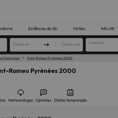
ndorra
Estâncias de Ski
Hotéis
Info útil
2 adultos
Check-in
Check-out
éus franceses
Font-Romeu Pyrénées 2000
ha
ont-Romeu Pyrénées 2000
ams
Meteorologia
Opiniões
Datas temporada
corresponda à sua pesquisa. Tente modificar o destino.