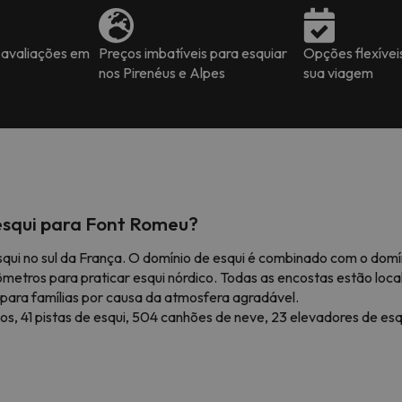
 avaliações em
Preços imbatíveis para esquiar
Opções flexívei
nos Pirenéus e Alpes
sua viagem
esqui para Font Romeu?
squi no sul da França. O domínio de esqui é combinado com o dom
ilômetros para praticar esqui nórdico. Todas as encostas estão lo
l para famílias por causa da atmosfera agradável.
s, 41 pistas de esqui, 504 canhões de neve, 23 elevadores de esqui