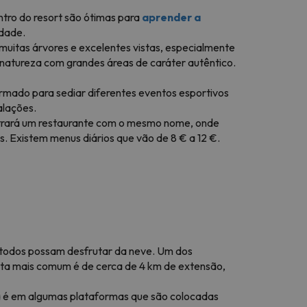
ntro do resort são ótimas para
aprender a
idade.
muitas árvores e excelentes vistas, especialmente
 natureza com grandes áreas de caráter autêntico.
ormado para sediar diferentes eventos esportivos
alações.
ntrará um restaurante com o mesmo nome, onde
. Existem menus diários que vão de 8 € a 12 €.
e todos possam desfrutar da neve. Um dos
rota mais comum é de cerca de 4 km de extensão,
a é em algumas plataformas que são colocadas