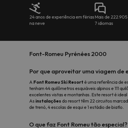
24 anos de experiência em férias
Mais de 222.905
na neve
7 idiomas
Font-Romeu Pyrénées 2000
Por que aproveitar uma viagem de 
A
Font Romeu Ski Resort
é uma referência de e
tenham 44 quilômetros esquiáveis alpinos e 111 qu
excelentes vistas e montanhas. Este resort é idea
As
instalações
do resort têm 22 circuitos marcado
de trenó, 4 escolas de esqui e 1 estádio de biatlo.
O que faz Font Romeu tão especial?