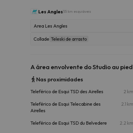
Les Angles
55 km esquiáveis
Area Les Angles
Collade
Teleski de arrasto
A área envolvente do Studio au pied
Nas proximidades
Teleférico de Esqui TSD des Airelles
2 k
Teleférico de Esqui Telecabine des
2.1 k
Airelles
Teleférico de Esqui TSD du Belvedere
2.2 k