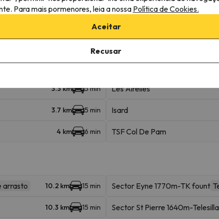
róximas
ante. Para mais pormenores, leia a nossa
Política de Cookies.
Aceitar
TSF Du Belvedere
35 m
Recusar
Area Font Romeu
157 m
2 min
Les Airelles
3.3 km
5 min
Isard
3.7 km
5 min
TSF Col De Pam
4 km
6 min
e arrasto
Sector Eyne 1770m-TK fount
T
10.2 km
15 min
Sector St Pierre 1640m-Telesilla
10.3 km
15 min