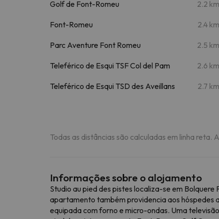
Golf de Font-Romeu
2.2 k
Font-Romeu
2.4 k
Parc Aventure Font Romeu
2.5 k
Teleférico de Esqui TSF Col del Pam
2.6 k
Teleférico de Esqui TSD des Aveillans
2.7 k
Todas as distâncias são calculadas em linha reta. 
Informações sobre o alojamento
Studio au pied des pistes localiza-se em Bolquer
apartamento também providencia aos hóspedes ace
equipada com forno e micro-ondas. Uma televisão 