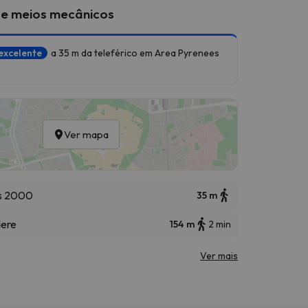
 e meios mecânicos
excelente
a 35 m da teleférico em Area Pyrenees
Ver mapa
s 2000
35 m
dere
154 m
2 min
Ver mais