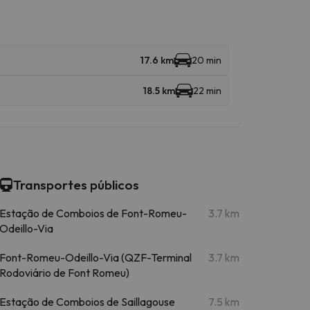
17.6 km
20 min
18.5 km
22 min
Transportes públicos
Estação de Comboios de Font-Romeu-
3.7 km
Odeillo-Via
Font-Romeu-Odeillo-Via (QZF-Terminal
3.7 km
Rodoviário de Font Romeu)
Estação de Comboios de Saillagouse
7.5 km