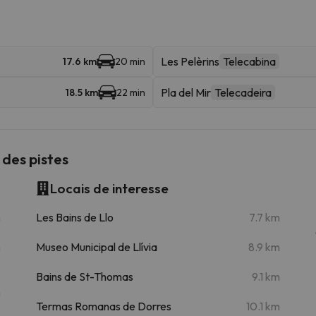
Les Pelèrins
Telecabina
17.6 km
20 min
Pla del Mir
Telecadeira
18.5 km
22 min
 des pistes
Locais de interesse
m
Les Bains de Llo
7.7 km
m
Museo Municipal de Llívia
8.9 km
Bains de St-Thomas
9.1 km
m
Termas Romanas de Dorres
10.1 km