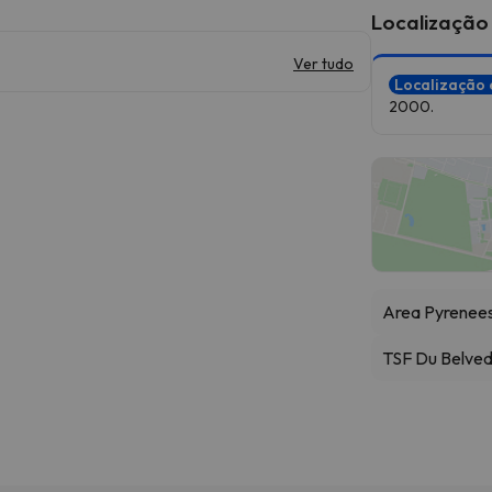
Localização
Ver tudo
Localização 
2000.
Area Pyrenee
TSF Du Belve