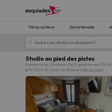
Férias na Neve
Sierra Nevada
A
Studio au pied des pistes
Férias na neve
Hotéis de montan
Résidence les Gentianes Bat D appartement 510 Ave
A 2.5 km do centro de Bolquere
Ver no mapa
Oops, não encontramos nenhum resultado que 