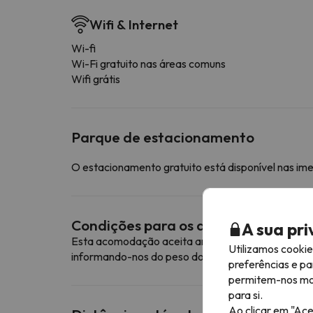
Wifi & Internet
Wi-fi
Wi-Fi gratuito nas áreas comuns
Wifi grátis
Parque de estacionamento
O estacionamento gratuito está disponível nas im
Condições para os animais de esti
A sua pr
Esta acomodação aceita animais de estimação. Pa
Utilizamos cooki
informando-nos do peso do seu animal de estimaç
preferências e pa
permitem-nos most
para si.
Ao clicar em "Ace