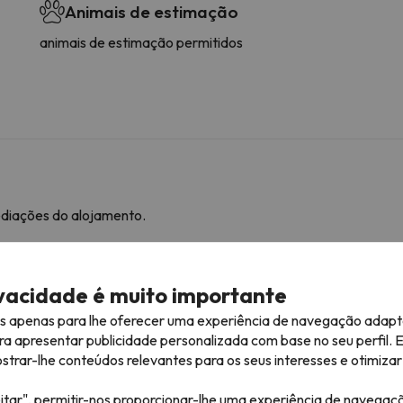
Animais de estimação
animais de estimação permitidos
ediações do alojamento.
mação
ivacidade é muito importante
ra consultar as suas condições, é essencial que nos envie uma
es apenas para lhe oferecer uma experiência de navegação adapt
ão.
ra apresentar publicidade personalizada com base no seu perfil. 
rar-lhe conteúdos relevantes para os seus interesses e otimizar 
itar", permitir-nos proporcionar-lhe uma experiência de navegaç