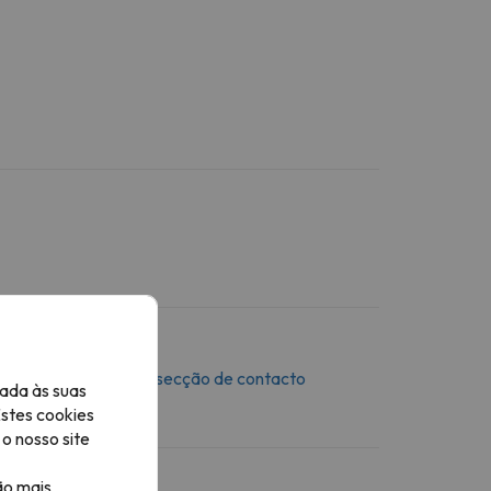
 mensagem através da
secção de contacto
ada às suas
Estes cookies
o nosso site
ão mais