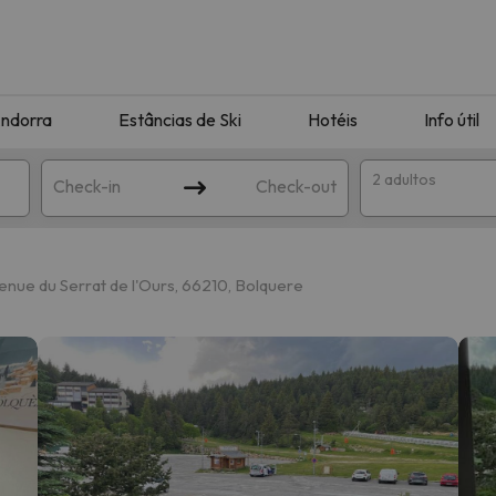
ndorra
Estâncias de Ski
Hotéis
Info útil
2 adultos
Check-in
Check-out
ha
nue du Serrat de l'Ours, 66210, Bolquere
corresponda à sua pesquisa. Tente modificar o destino.