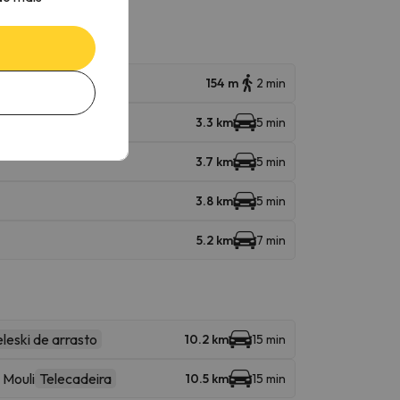
154 m
2 min
3.3 km
5 min
3.7 km
5 min
3.8 km
5 min
5.2 km
7 min
eleski de arrasto
10.2 km
15 min
 Mouli
Telecadeira
10.5 km
15 min