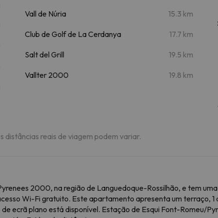
m
Vall de Núria
15.3 km
m
Club de Golf de La Cerdanya
17.7 km
m
Salt del Grill
19.5 km
m
Vallter 2000
19.8 km
m
As distâncias reais de viagem podem variar.
e Pyrenees 2000, na região de Languedoque-Rossilhão, e tem uma 
sso Wi-Fi gratuito. Este apartamento apresenta um terraço, 1 q
de ecrã plano está disponível. Estação de Esqui Font-Romeu/Pyr