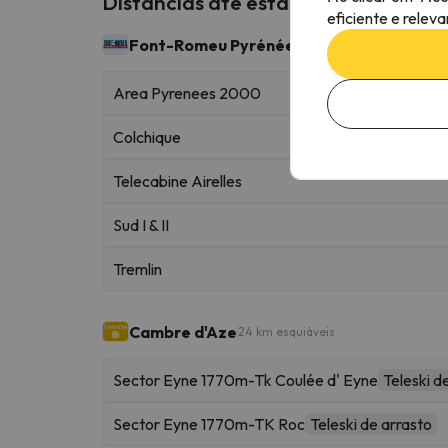
Distâncias até estações de esqui p
eficiente e relev
Font-Romeu Pyrénées 2000
43 km esquiáveis
Area Pyrenees 2000
Colchique
Telecabine Airelles
Sud I & II
Tremlin
Cambre d'Aze
24 km esquiáveis
Sector Eyne 1770m-Tk Coulée d' Eyne
Teleski d
Sector Eyne 1770m-TK Roc
Teleski de arrasto