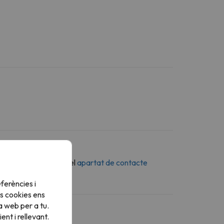
n missatge a través del
apartat de contacte
ferències i
s cookies ens
a web per a tu.
nt i rellevant.