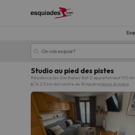
Esq
Studio au pied des pistes
Esquí
Escapades
Résidence les Gentianes Bat D appartement 510 Ave
A 2.5 km del centre de Bolquère
Veure al mapa
!Vaja! No hem trobat resultats que coincideixi