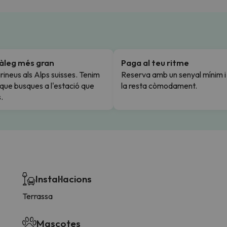
tàleg més gran
Paga al teu ritme
rineus als Alps suisses. Tenim
Reserva amb un senyal mínim 
l que busques a l'estació que
la resta còmodament.
.
Instal·lacions
Terrassa
Mascotes