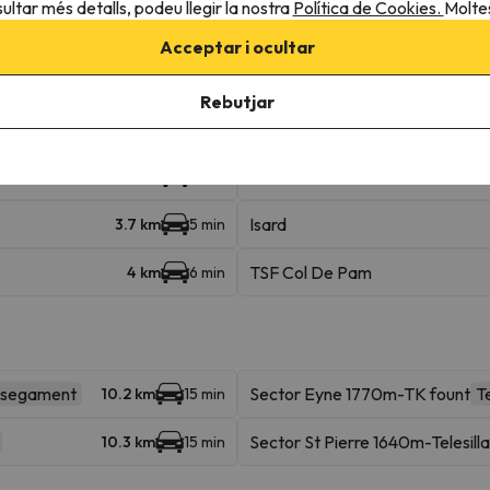
ultar més detalls, podeu llegir la nostra
Política de Cookies.
Moltes
Acceptar i ocultar
TSF Du Belvedere
35 m
Rebutjar
Area Font Romeu
157 m
2 min
Les Airelles
3.3 km
5 min
Isard
3.7 km
5 min
TSF Col De Pam
4 km
6 min
ssegament
Sector Eyne 1770m-TK fount
T
10.2 km
15 min
Sector St Pierre 1640m-Telesilla
10.3 km
15 min