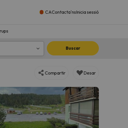
CA
Contacta'ns
Inicia sessió
rups
Buscar
Compartir
Desar