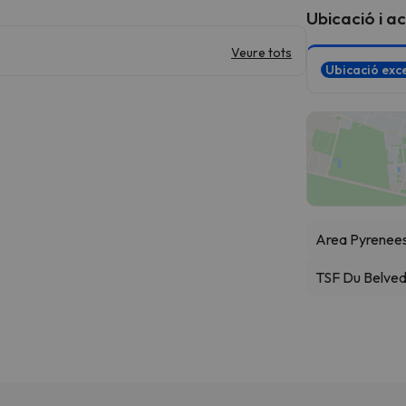
Ubicació i a
Veure tots
Ubicació exce
Area Pyrenee
TSF Du Belve