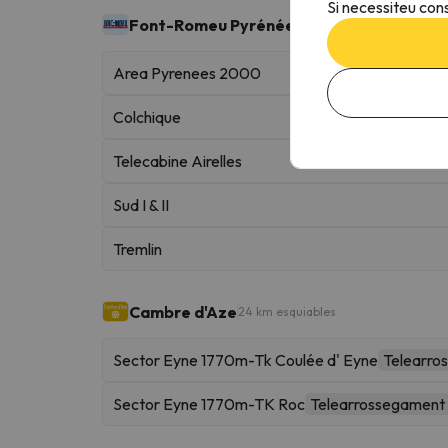
Si necessiteu cons
Font-Romeu Pyrénées 2000
43 km esquiables
Area Pyrenees 2000
Colchique
Telecabine Airelles
Sud I & II
Tremlin
Cambre d'Aze
24 km esquiables
Sector Eyne 1770m-Tk Coulée d' Eyne
Telearro
Sector Eyne 1770m-TK Roc
Telearrossegament