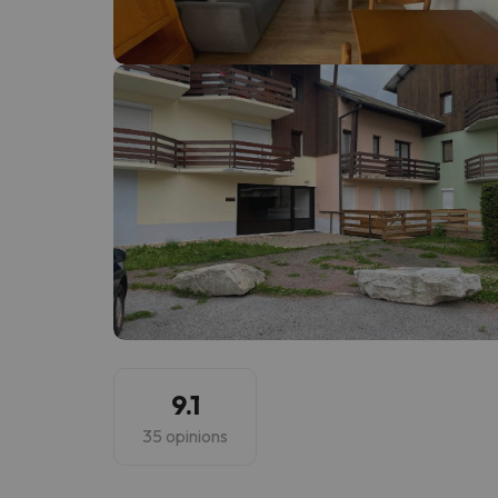
Vaja! Sembla que el nostre cercador ha perdut 
9.1
35 opinions