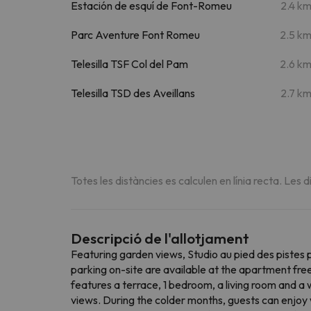
Estación de esquí de Font-Romeu
2.4 k
Parc Aventure Font Romeu
2.5 k
Telesilla TSF Col del Pam
2.6 k
Telesilla TSD des Aveillans
2.7 k
Totes les distàncies es calculen en línia recta. Les d
Descripció de l'allotjament
Featuring garden views, Studio au pied des piste
parking on-site are available at the apartment fr
features a terrace, 1 bedroom, a living room and a
views. During the colder months, guests can enjoy w