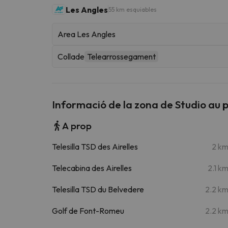
Les Angles
55 km esquiables
Area Les Angles
Collade
Telearrossegament
Informació de la zona de Studio au p
A prop
Telesilla TSD des Airelles
2 k
Telecabina des Airelles
2.1 k
Telesilla TSD du Belvedere
2.2 k
Golf de Font-Romeu
2.2 k