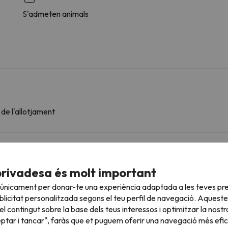
S'admeten animals
 de l'allotjament
sultar les vostres condicions és imprescindible que ens envieu u
privadesa és molt important
 únicament per donar-te una experiència adaptada a les teves pre
licitat personalitzada segons el teu perfil de navegació. Aqueste
l contingut sobre la base dels teus interessos i optimitzar la nostr
roperes
eptar i tancar", faràs que et puguem oferir una navegació més eficie