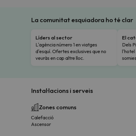
La comunitat esquiadora ho té clar
Líders al sector
El ca
L'agència número 1 en viatges
Dels Pi
d'esquí. Ofertes exclusives que no
l'hote
veuràs en cap altre lloc.
somies
Instal·lacions i serveis
Zones comuns
Calefacció
Ascensor