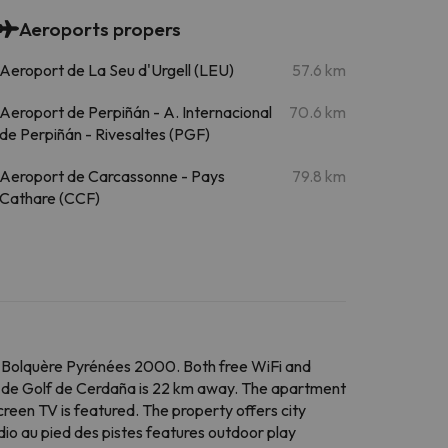
Aeroports propers
Aeroport de La Seu d'Urgell (LEU)
57.6 km
Aeroport de Perpiñán - A. Internacional
70.6 km
de Perpiñán - Rivesaltes (PGF)
Aeroport de Carcassonne - Pays
79.8 km
Cathare (CCF)
m Bolquère Pyrénées 2000. Both free WiFi and
ub de Golf de Cerdaña is 22 km away. The apartment
reen TV is featured. The property offers city
dio au pied des pistes features outdoor play