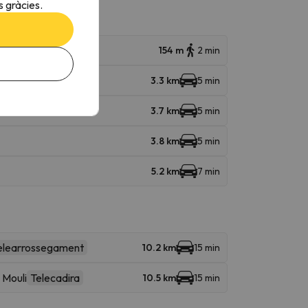
 gràcies.
154 m
2 min
3.3 km
5 min
3.7 km
5 min
3.8 km
5 min
5.2 km
7 min
elearrossegament
10.2 km
15 min
 Mouli
Telecadira
10.5 km
15 min