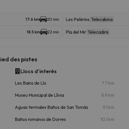
Les Pelèrins
Telecabina
17.6 km
20 min
Pla del Mir
Telecadira
18.5 km
22 min
ied des pistes
Llocs d'interès
m
Les Bains de Llo
7.7 km
m
Museu Municipal de Llívia
8.9 km
m
Aguas termales Baños de San Tomás
9.1 km
m
Baños romanos de Dorres
10.1 km