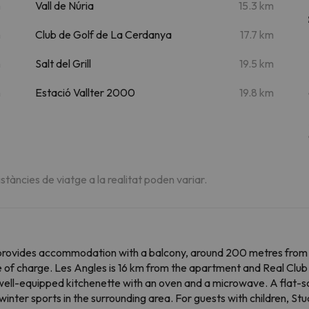
m
Vall de Núria
15.3 km
m
Club de Golf de La Cerdanya
17.7 km
m
Salt del Grill
19.5 km
m
Estació Vallter 2000
19.8 km
istàncies de viatge a la realitat poden variar.
s provides accommodation with a balcony, around 200 metres fro
ee of charge. Les Angles is 16 km from the apartment and Real Cl
 well-equipped kitchenette with an oven and a microwave. A flat-sc
inter sports in the surrounding area. For guests with children, Stu