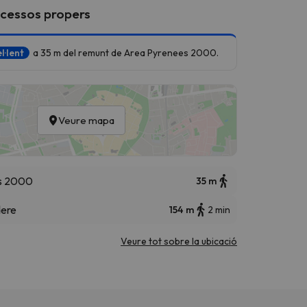
ccessos propers
l·lent
a 35 m del remunt de Area Pyrenees 2000.
Veure mapa
s 2000
35 m
dere
154 m
2 min
Veure tot sobre la ubicació