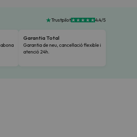
Trustpilot
4.4/5
Garantia Total
i abona
Garantia de neu, cancel·lació flexible i
atenció 24h.