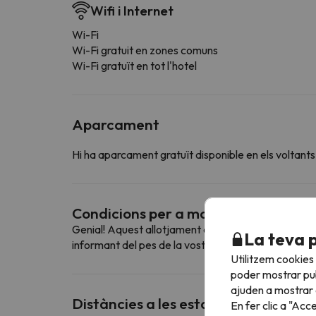
Wifi i Internet
Wi-Fi
Wi-Fi gratuit en zones comuns
Wi-Fi gratuït en tot l'hotel
Aparcament
Hi ha aparcament gratuït disponible en els voltants
Condicions per a mascotes
Genial! Aquest allotjament admet mascotes. Per con
La teva 
informant del pes de la vostra mascota.
Utilitzem cookies
poder mostrar pub
ajuden a mostrar e
Distàncies a les estacions d'esquí p
En fer clic a "Acc