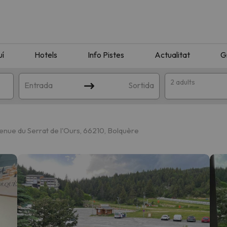
uí
Hotels
Info Pistes
Actualitat
G
2 adults
Entrada
Sortida
nue du Serrat de l'Ours, 66210, Bolquère
n amb la teva cerca. Intenteu modificar la destinació.