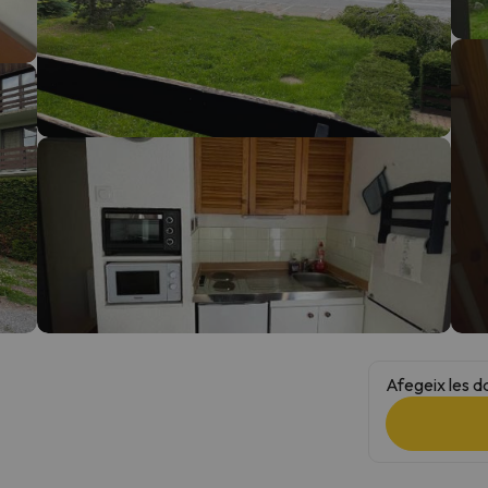
el nord. Quan trobi la seva brúixola torna.
Afegeix les d