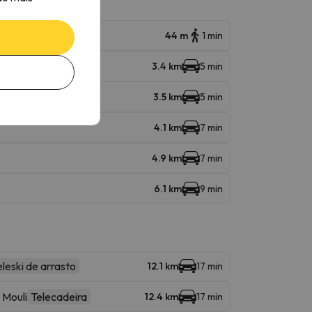
44 m
1 min
3.4 km
5 min
3.5 km
5 min
4.1 km
7 min
4.9 km
7 min
6.1 km
9 min
eleski de arrasto
12.1 km
17 min
 Mouli
Telecadeira
12.4 km
17 min