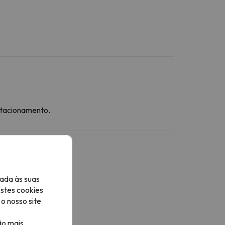
stacionamento.
ada às suas
Estes cookies
o nosso site
ão mais