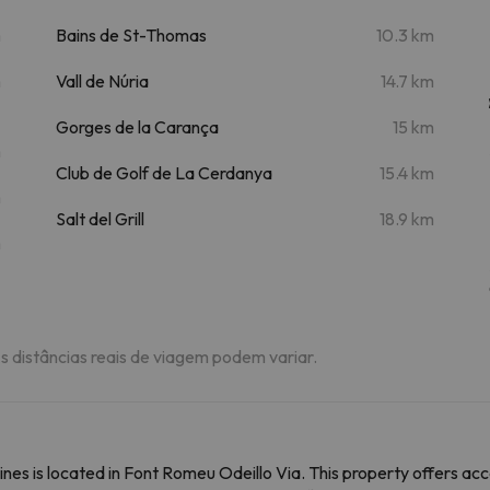
m
Bains de St-Thomas
10.3 km
m
Vall de Núria
14.7 km
Gorges de la Carança
15 km
m
Club de Golf de La Cerdanya
15.4 km
m
Salt del Grill
18.9 km
m
As distâncias reais de viagem podem variar.
es is located in Font Romeu Odeillo Via. This property offers acc