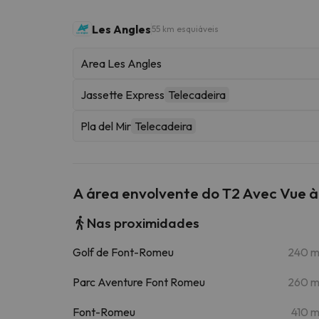
Les Angles
55 km esquiáveis
Area Les Angles
Jassette Express
Telecadeira
Pla del Mir
Telecadeira
A área envolvente do T2 Avec Vue 
Nas proximidades
Golf de Font-Romeu
240 
Parc Aventure Font Romeu
260 
Font-Romeu
410 