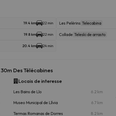
Les Pelèrins
Telecabina
19.4 km
22 min
Collade
Teleski de arrasto
19.8 km
22 min
20.4 km
24 min
à 30m Des Télécabines
Locais de interesse
m
Les Bains de Llo
6.2 km
m
Museo Municipal de Llívia
6.7 km
m
Termas Romanas de Dorres
8.2 km