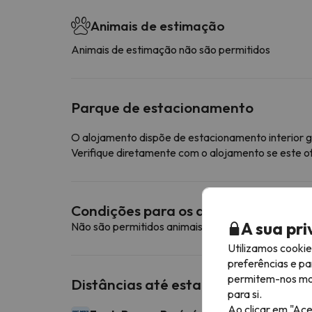
Animais de estimação
Animais de estimação não são permitidos
Parque de estacionamento
O alojamento dispõe de estacionamento interior g
Verifique diretamente com o alojamento se este o
Condições para os animais de esti
A sua pr
Não são permitidos animais de estimação neste a
Utilizamos cooki
preferências e pa
permitem-nos most
Distâncias até estações de esqui p
para si.
Ao clicar em "Ace