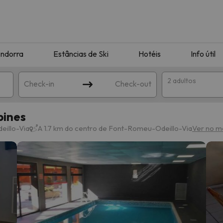
ndorra
Estâncias de Ski
Hotéis
Info útil
2 adultos
Check-in
Check-out
bines
ha
illo-Via
A 1.7 km do centro de Font-Romeu-Odeillo-Via
Ver no m
corresponda à sua pesquisa. Tente modificar o destino.