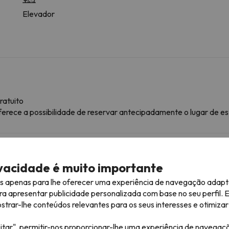
Elevador
ratuito
ferece a possibilidade de reservar antecipadamente o lugar de e
mação
ivacidade é muito importante
lojamento.
es apenas para lhe oferecer uma experiência de navegação adapt
ra apresentar publicidade personalizada com base no seu perfil. 
rar-lhe conteúdos relevantes para os seus interesses e otimizar 
róximas
itar", permitir-nos proporcionar-lhe uma experiência de navegaç