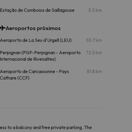
Estação de Comboios de Saillagouse
5.5 km
Aeroportos próximos
Aeroporto de La Seu d'Urgell (LEU)
55.7 km
Perpignan (PGF-Perpignan - Aeroporto
72.5 km
Internacional de Rivesaltes)
Aeroporto de Carcassonne - Pays
81.8 km
Cathare (CCF)
ess to a balcony and free private parking. The