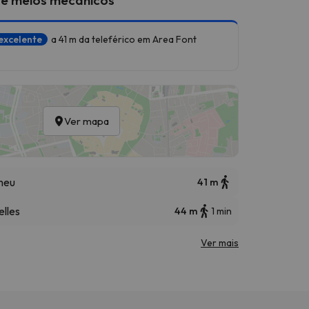
excelente
a 41 m da teleférico em Area Font
Ver mapa
meu
41 m
elles
44 m
1 min
Ver mais