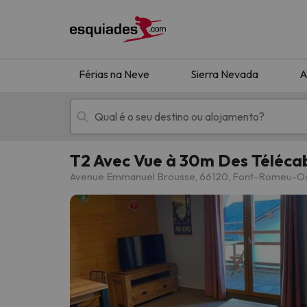
Férias na Neve
Sierra Nevada
A
T2 Avec Vue à 30m Des Téléca
Férias na neve
Hotéis de montan
Avenue Emmanuel Brousse, 66120, Font-Romeu-Ode
Oops, não encontramos nenhum resultado que 