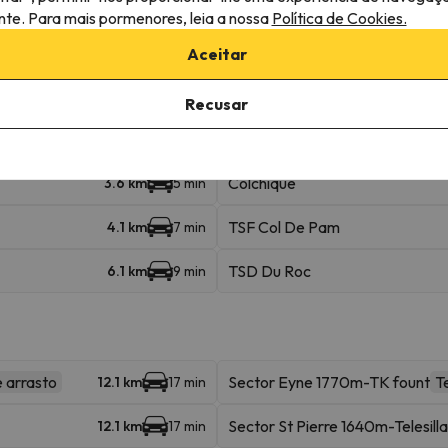
ante. Para mais pormenores, leia a nossa
Política de Cookies.
Telecabine Airelles
41 m
Aceitar
Sud I & II
3.4 km
5 min
Recusar
Isard
3.4 km
5 min
Colchique
3.6 km
5 min
TSF Col De Pam
4.1 km
7 min
TSD Du Roc
6.1 km
9 min
e arrasto
Sector Eyne 1770m-TK fount
T
12.1 km
17 min
Sector St Pierre 1640m-Telesilla
12.1 km
17 min