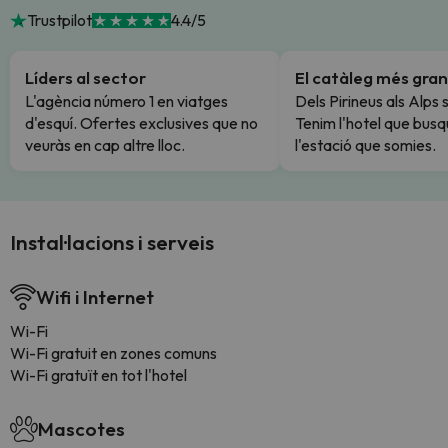
Trustpilot
4.4/5
Líders al sector
El catàleg més gran
L'agència número 1 en viatges
Dels Pirineus als Alps 
d'esquí. Ofertes exclusives que no
Tenim l'hotel que busq
veuràs en cap altre lloc.
l'estació que somies.
Instal·lacions i serveis
Wifi i Internet
Wi-Fi
Wi-Fi gratuit en zones comuns
Wi-Fi gratuït en tot l'hotel
Mascotes