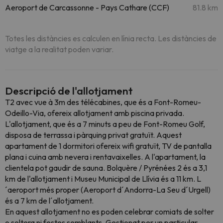
Aeroport de Carcassonne - Pays Cathare (CCF)
81.8 km
Totes les distàncies es calculen en línia recta. Les distàncies de
viatge a la realitat poden variar.
Descripció de l'allotjament
T2 avec vue à 3m des télécabines, que és a Font-Romeu-
Odeillo-Via, ofereix allotjament amb piscina privada.
L'allotjament, que és a 7 minuts a peu de Font-Romeu Golf,
disposa de terrassa i pàrquing privat gratuït. Aquest
apartament de 1 dormitori ofereix wifi gratuït, TV de pantalla
plana i cuina amb nevera i rentavaixelles. A l'apartament, la
clientela pot gaudir de sauna. Bolquère / Pyrénées 2 és a 3,1
km de l'allotjament i Museu Municipal de Llívia és a 11 km. L
´aeroport més proper (Aeroport d´Andorra-La Seu d´Urgell)
és a 7 km de l´allotjament.
En aquest allotjament no es poden celebrar comiats de solter
o soltera ni festes semblants. Gestionat per un particular