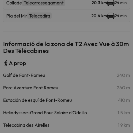
Collade
Telearrossegament
20.3 km
24 min
Pla del Mir
Telecadira
20.4 km
24 min
Informació de la zona de T2 Avec Vue à 30m
Des Télécabines
A prop
Golf de Font-Romeu
240 m
Parc Aventure Font Romeu
260 m
Estación de esquí de Font-Romeu
410 m
Heliodyssee-Grand Four Solaire d'Odeillo
1.5 km
Telecabina des Airelles
1.9 km