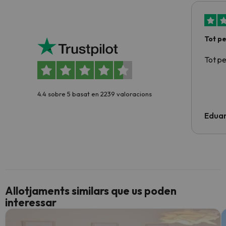
Tot p
Tot p
4.4 sobre 5 basat en 2239 valoracions
Edua
Allotjaments similars que us poden
interessar