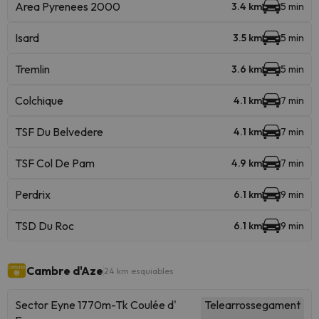
Area Pyrenees 2000
3.4 km
5 min
Isard
3.5 km
5 min
Tremlin
3.6 km
5 min
Colchique
4.1 km
7 min
TSF Du Belvedere
4.1 km
7 min
TSF Col De Pam
4.9 km
7 min
Perdrix
6.1 km
9 min
TSD Du Roc
6.1 km
9 min
Cambre d'Aze
24 km esquiables
Sector Eyne 1770m-Tk Coulée d'
Telearrossegament