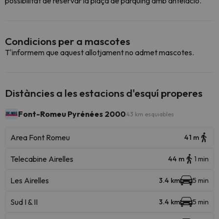
possibilitat de reservar la plaça de pàrquing amb antelació.
Condicions per a mascotes
T'informem que aquest allotjament no admet mascotes.
Distàncies a les estacions d'esquí properes
Font-Romeu Pyrénées 2000
43 km esquiables
Area Font Romeu
41 m
Telecabine Airelles
44 m
1 min
Les Airelles
3.4 km
5 min
Sud I & II
3.4 km
5 min