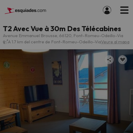
T2 Avec Vue à 30m Des Télécabines
Avenue Emmanuel Brousse, 66120, Font-Romeu-Odeillo-Via
A 1.7 km del centre de Font-Romeu-Odeillo-Via
Veure al mapa