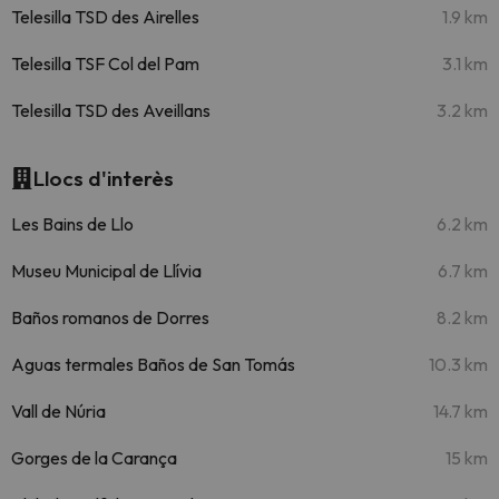
Telesilla TSD des Airelles
1.9 km
Telesilla TSF Col del Pam
3.1 km
Telesilla TSD des Aveillans
3.2 km
Llocs d'interès
Les Bains de Llo
6.2 km
Museu Municipal de Llívia
6.7 km
Baños romanos de Dorres
8.2 km
Aguas termales Baños de San Tomás
10.3 km
Vall de Núria
14.7 km
Gorges de la Carança
15 km