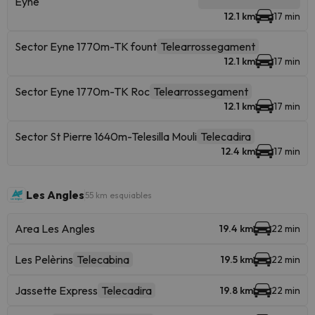
Eyne
12.1 km
17 min
Sector Eyne 1770m-TK fount
Telearrossegament
12.1 km
17 min
Sector Eyne 1770m-TK Roc
Telearrossegament
12.1 km
17 min
Sector St Pierre 1640m-Telesilla Mouli
Telecadira
12.4 km
17 min
Les Angles
55 km esquiables
Area Les Angles
19.4 km
22 min
Les Pelèrins
Telecabina
19.5 km
22 min
Jassette Express
Telecadira
19.8 km
22 min