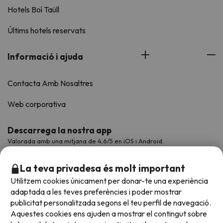
Hotels Boí Taüll
Últims hotels reservats
Informació i ajuda
Contacta Amb Nosaltres
Web corporativa
Descarrega la nostra app
Valorada amb una mitjana de 4,6/5 en iOS i Android.
La teva privadesa és molt important
Utilitzem cookies únicament per donar-te una experiència
adaptada a les teves preferències i poder mostrar
publicitat personalitzada segons el teu perfil de navegació.
Aquestes cookies ens ajuden a mostrar el contingut sobre