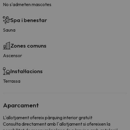
No s'admeten mascotes
Spa i benestar
Sauna
Zones comuns
Ascensor
Instal·lacions
Terrassa
Aparcament
L'allotjament ofereix pàrquing interior gratuït
Consulta directament amb l´allotjament si ofereixen la