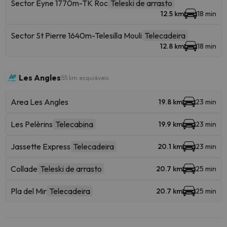
Sector Eyne 1770m-TK Roc
Teleski de arrasto
12.5 km
18 min
Sector St Pierre 1640m-Telesilla Mouli
Telecadeira
12.8 km
18 min
Les Angles
55 km esquiáveis
Area Les Angles
19.8 km
23 min
Les Pelèrins
Telecabina
19.9 km
23 min
Jassette Express
Telecadeira
20.1 km
23 min
Collade
Teleski de arrasto
20.7 km
25 min
Pla del Mir
Telecadeira
20.7 km
25 min