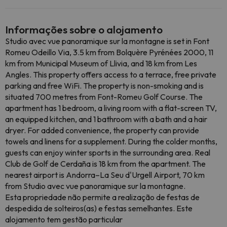
Informações sobre o alojamento
Studio avec vue panoramique sur la montagne is set in Font
Romeu Odeillo Via, 3.5 km from Bolquère Pyrénées 2000, 11
km from Municipal Museum of Llivia, and 18 km from Les
Angles. This property offers access to a terrace, free private
parking and free WiFi. The property is non-smoking and is
situated 700 metres from Font-Romeu Golf Course. The
apartment has 1 bedroom, a living room with a flat-screen TV,
an equipped kitchen, and 1 bathroom with a bath and a hair
dryer. For added convenience, the property can provide
towels and linens for a supplement. During the colder months,
guests can enjoy winter sports in the surrounding area. Real
Club de Golf de Cerdaña is 18 km from the apartment. The
nearest airport is Andorra–La Seu d'Urgell Airport, 70 km
from Studio avec vue panoramique sur la montagne.
Esta propriedade não permite a realização de festas de
despedida de solteiros(as) e festas semelhantes. Este
alojamento tem gestão particular