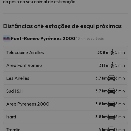
do peso do seu animal de estimação.
Distâncias até estações de esqui próximas
Font-Romeu Pyrénées 2000
43 km esquiáveis
Telecabine Airelles
308 m
5 min
Area Font Romeu
311 m
5 min
Les Airelles
3.7 km
6 min
Sud I & II
3.7 km
6 min
Area Pyrenees 2000
3.8 km
6 min
Isard
3.8 km
6 min
Tremlin
4 km
7 min