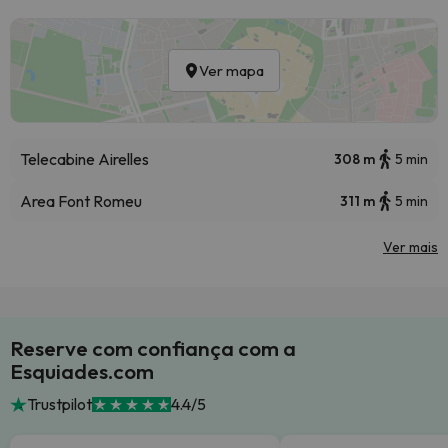
Ver mapa
Telecabine Airelles
308 m
5 min
Area Font Romeu
311 m
5 min
Ver mais
Reserve com confiança com a
Esquiades.com
Trustpilot
4.4/5