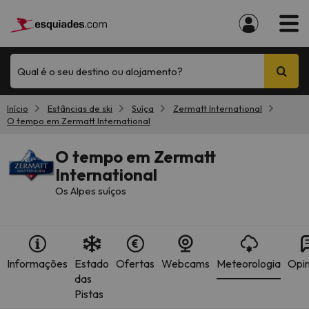
Qual é o seu destino ou alojamento?
Início
Estâncias de ski
Suíça
Zermatt International
O tempo em Zermatt International
O tempo em Zermatt
International
Os Alpes suíços
Informações
Estado
Ofertas
Webcams
Meteorologia
Opin
das
Pistas