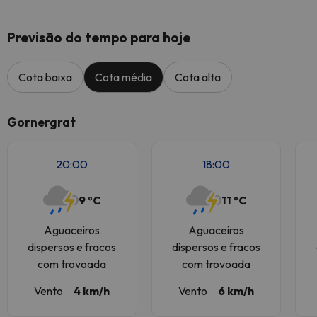
Previsão do tempo para hoje
Cota baixa
Cota média
Cota alta
Gornergrat
20:00
18:00
9 ºC
11 ºC
Aguaceiros
Aguaceiros
dispersos e fracos
dispersos e fracos
com trovoada
com trovoada
Vento
4 km/h
Vento
6 km/h