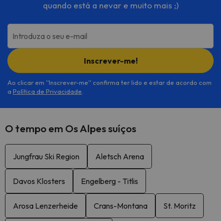
quando está a nevar e muito mais ;)
Introduza o seu e-mail
Inscrever-me!
Ao clicar em ''Inscrever-me'' confirma ter lido e estar de acordo com
a
Política de Privacidade
.
O tempo em Os Alpes suíços
Jungfrau Ski Region
Aletsch Arena
Davos Klosters
Engelberg - Titlis
Arosa Lenzerheide
Crans-Montana
St. Moritz