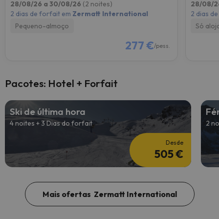
28/08/26 a 30/08/26
(2 noites)
28/08/2
2 dias de forfait em
Zermatt International
2 dias de
Pequeno-almoço
Só alo
277 €
/pess.
Pacotes: Hotel + Forfait
Ski de última hora
Fé
4 noites + 3 Dias do forfait
2 no
Desde
505 €
Mais ofertas Zermatt International