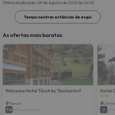
Última atualização: 09 de Agosto de 2026 às 02:23
Tempo noutras estâncias de esqui
As ofertas mais baratas
Welcome Hotel Täsch by Täscherhof
Hotel 
Taesch
Zerma
7.4
7
235 comentários
421 