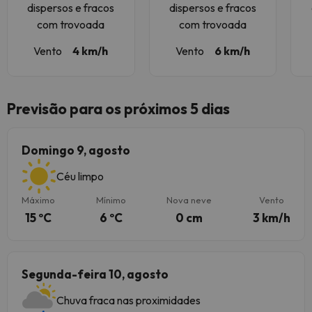
dispersos e fracos
dispersos e fracos
com trovoada
com trovoada
Vento
4 km/h
Vento
6 km/h
Previsão para os próximos 5 dias
Domingo 9, agosto
Céu limpo
Máximo
Mínimo
Nova neve
Vento
15 ºC
6 ºC
0 cm
3 km/h
Segunda-feira 10, agosto
Chuva fraca nas proximidades