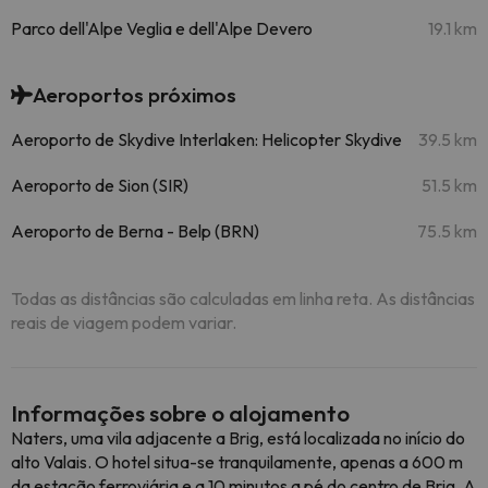
Parco dell'Alpe Veglia e dell'Alpe Devero
19.1 km
Aeroportos próximos
Aeroporto de Skydive Interlaken: Helicopter Skydive
39.5 km
Aeroporto de Sion (SIR)
51.5 km
Aeroporto de Berna - Belp (BRN)
75.5 km
Todas as distâncias são calculadas em linha reta. As distâncias
reais de viagem podem variar.
Informações sobre o alojamento
Naters, uma vila adjacente a Brig, está localizada no início do
alto Valais. O hotel situa-se tranquilamente, apenas a 600 m
da estação ferroviária e a 10 minutos a pé do centro de Brig. A