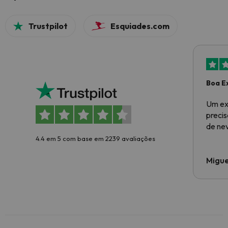
Trustpilot
Esquiades.com
Boa E
Um ex
preci
de ne
4.4 em 5 com base em 2239 avaliações
Migue