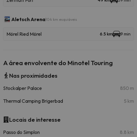
Zermatt Furi
49 km
59 min
Aletsch Arena
104 km esquiáveis
Mörel Ried Mörel
6.5 km
9 min
A área envolvente do Minotel Touring
Nas proximidades
Stockalper Palace
850 m
Thermal Camping Brigerbad
5 km
Locais de interesse
Passo do Simplon
8.8 km