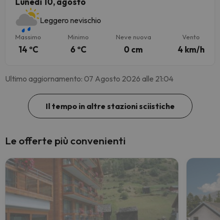
Lunedì 10, agosto
Leggero nevischio
Massimo
Minimo
Neve nuova
Vento
14 ºC
6 ºC
0 cm
4 km/h
Ultimo aggiornamento: 07 Agosto 2026 alle 21:04
Il tempo in altre stazioni sciistiche
Le offerte più convenienti