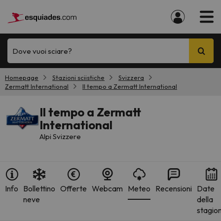
Dove vuoi sciare?
Homepage
Stazioni sciistiche
Svizzera
Zermatt International
Il tempo a Zermatt International
Il tempo a Zermatt
International
Alpi Svizzere
Info
Bollettino
Offerte
Webcam
Meteo
Recensioni
Date
neve
della
stagio