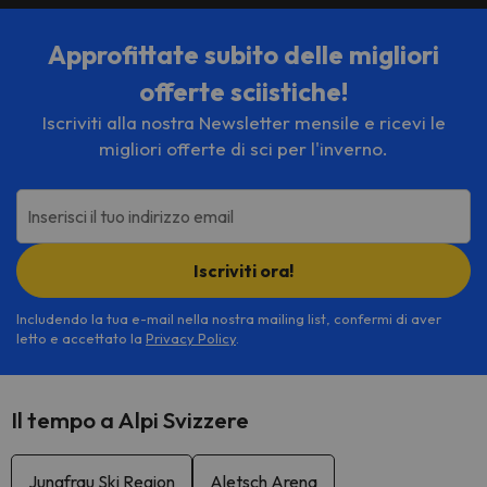
Approfittate subito delle migliori
offerte sciistiche!
Iscriviti alla nostra Newsletter mensile e ricevi le
migliori offerte di sci per l'inverno.
Inserisci il tuo indirizzo email
Iscriviti ora!
Includendo la tua e-mail nella nostra mailing list, confermi di aver
letto e accettato la
Privacy Policy
.
Il tempo a Alpi Svizzere
Jungfrau Ski Region
Aletsch Arena