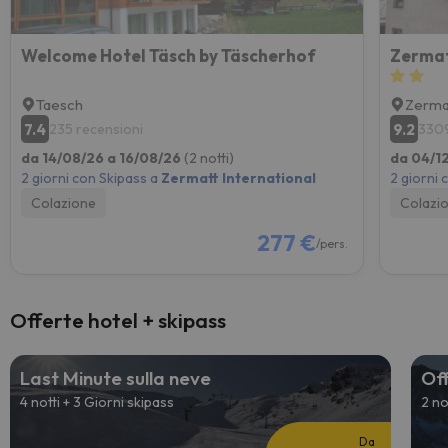
Welcome Hotel Täsch by Täscherhof
Zermat
Taesch
Zerma
7.4
9.2
235 recensioni
3309
da 14/08/26 a 16/08/26
(2 notti)
da 04/1
2 giorni con Skipass a
Zermatt International
2 giorni 
Colazione
Colazi
277 €
/pers.
Offerte hotel + skipass
Last Minute sulla neve
Off
4 notti + 3 Giorni skipass
2 no
Da