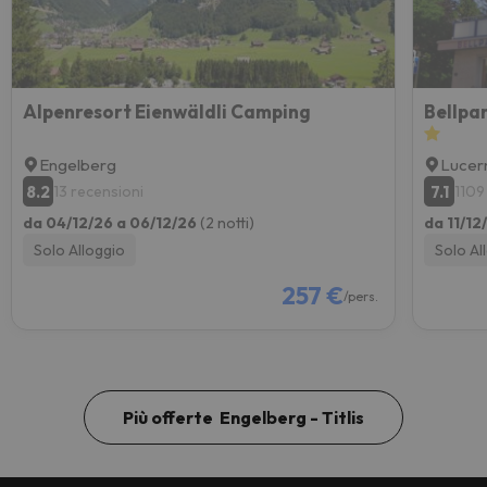
Alpenresort Eienwäldli Camping
Bellpa
Engelberg
Lucer
8.2
7.1
13 recensioni
1109
da 04/12/26 a 06/12/26
(2 notti)
da 11/12
Solo Alloggio
Solo Al
257 €
/pers.
Più offerte Engelberg - Titlis