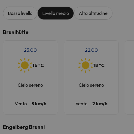
Basso livello
Livello medio
Alta altitudine
Brunihütte
23:00
22:00
16 ºC
18 ºC
Cielo sereno
Cielo sereno
Vento
3 km/h
Vento
2 km/h
Engelberg Brunni