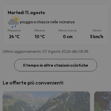
Martedì 11, agosto
pioggia a chiazze nelle vicinanze
Massimo
Minimo
Neve nuova
Vento
24 ºC
10 ºC
0 cm
5 km/h
Ultimo aggiornamento: 07 Agosto 2026 alle 08:38
Il tempo in altre stazioni sciistiche
Le offerte più convenienti