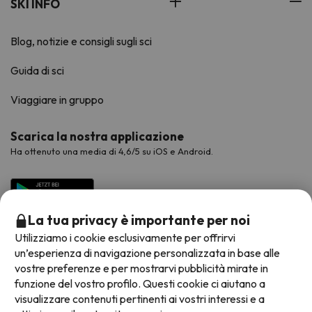
SKI INFO
Blog, notizie e consigli sugli sci
Guida di sci
Viaggiare in gruppo
Scarica la nostra applicazione
Ha ottenuto una media di 4,6/5 su iOS e Android.
La tua privacy è importante per noi
Utilizziamo i cookie esclusivamente per offrirvi
un’esperienza di navigazione personalizzata in base alle
vostre preferenze e per mostrarvi pubblicità mirate in
funzione del vostro profilo. Questi cookie ci aiutano a
visualizzare contenuti pertinenti ai vostri interessi e a
Metodi di pagamento disponibili