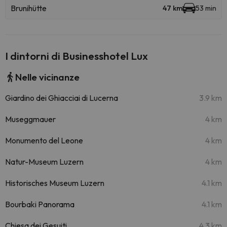
Brunihütte
47 km
53 min
I dintorni di Businesshotel Lux
Nelle vicinanze
Giardino dei Ghiacciai di Lucerna
3.9 km
Museggmauer
4 km
Monumento del Leone
4 km
Natur-Museum Luzern
4 km
Historisches Museum Luzern
4.1 km
Bourbaki Panorama
4.1 km
Chiesa dei Gesuiti
4.3 km