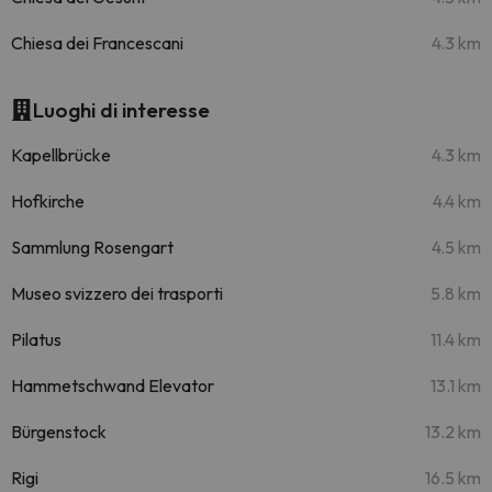
Chiesa dei Francescani
4.3 km
Luoghi di interesse
Kapellbrücke
4.3 km
Hofkirche
4.4 km
Sammlung Rosengart
4.5 km
Museo svizzero dei trasporti
5.8 km
Pilatus
11.4 km
Hammetschwand Elevator
13.1 km
Bürgenstock
13.2 km
Rigi
16.5 km