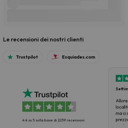
Le recensioni dei nostri clienti
Trustpilot
Esquiades.com
Setti
Allora
locali
ma ci 
prezzo
4.4 su 5 sulla base di 2239 recensioni
nostra 