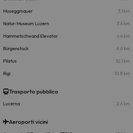
Museggmauer
3.1 km
Natur-Museum Luzern
3.4 km
Hammetschwand Elevator
6.4 km
Bürgenstock
6.6 km
Pilatus
10.1 km
Rigi
10.8 km
Trasporto pubblico
Lucerna
2.6 km
Aeroporti vicini