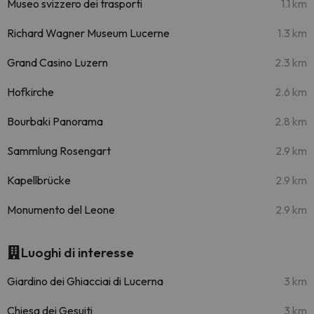
Museo svizzero dei trasporti
1.1 km
Richard Wagner Museum Lucerne
1.3 km
Grand Casino Luzern
2.3 km
Hofkirche
2.6 km
Bourbaki Panorama
2.8 km
Sammlung Rosengart
2.9 km
Kapellbrücke
2.9 km
Monumento del Leone
2.9 km
Luoghi di interesse
Giardino dei Ghiacciai di Lucerna
3 km
Chiesa dei Gesuiti
3 km