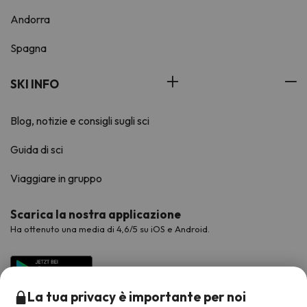
Andorra
Spagna
SKI INFO
Blog, notizie e consigli sugli sci
Guida di sci
Viaggiare in gruppo
Scarica la nostra applicazione
Ha ottenuto una media di 4,6/5 su iOS e Android.
La tua privacy è importante per noi