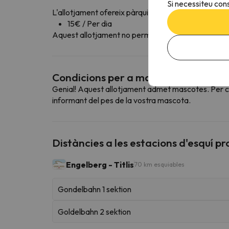
Si necessiteu cons
L'allotjament ofereix pàrquing de pagament
15€ / Per dia
Aquest allotjament no permet reservar la plaça de 
Condicions per a mascotes
Genial! Aquest allotjament admet mascotes. Per con
informant del pes de la vostra mascota.
Distàncies a les estacions d'esquí p
Engelberg - Titlis
70 km esquiables
Gondelbahn 1 sektion
Goldelbahn 2 sektion