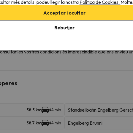
ultar més detalls, podeu llegir la nostra
Política de Cookies.
Moltes
Acceptar i ocultar
pàrquing amb antelació. El pàrquing està subjecte a disponibilita
Rebutjar
sultar les vostres condicions és imprescindible que ens envieu u
roperes
Standseilbahn Engelberg Gersch
38.3 km
44 min
Engelberg Brunni
38.7 km
44 min