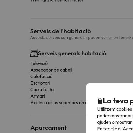
Serveis de l'habitació
Aquests serveis són generals i poden variar en funció d
Serveis generals habitació
Televisió
Assecador de cabell
Calefacció
Escriptori
Caixa forta
Armari
La teva 
Accés a pisos superiors en ascensor
Utilitzem cookies
poder mostrar pub
ajuden a mostrar e
Aparcament
En fer clic a "Acc