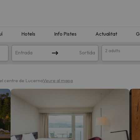
uí
Hotels
Info Pistes
Actualitat
G
2 adults
Entrada
Sortida
del centre de Lucerna
Veure al mapa
n amb la teva cerca. Intenteu modificar la destinació.