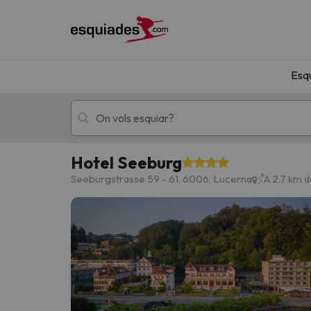
Esq
Hotel Seeburg
Esquí
Escapades
Seeburgstrasse 59 - 61, 6006, Lucerna
A 2.7 km 
!Vaja! No hem trobat resultats que coincideixi