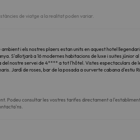
istàncies de viatge a la realitat poden variar.
tre ambient i els nostres plaers estan units en aquest hotel llegend
anya. S'allotjarà a 16 modernes habitacions de luxe i suites júnior
 del nostre servei de 4**** a tot l'hôtel. Vistes espectaculars de l
ris. Jardí de roses, bar de la posada a ourverte cabana d'estiu Rigi
t. Podeu consultar les vostres tarifes directament a l'establiment
contacta'ns.