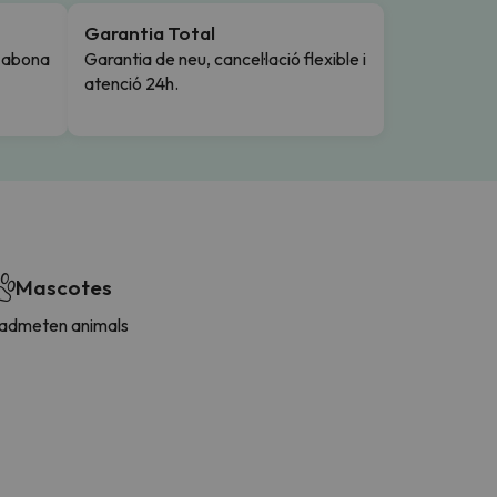
Garantia Total
i abona
Garantia de neu, cancel·lació flexible i
atenció 24h.
Mascotes
'admeten animals