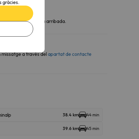
 gràcies.
t al moment de la teva arribada.
n missatge a través del
apartat de contacte
inalp
38.4 km
44 min
39.6 km
45 min