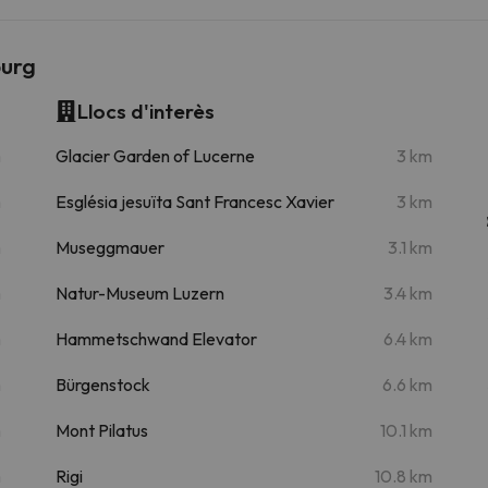
burg
Llocs d'interès
m
Glacier Garden of Lucerne
3 km
m
Església jesuïta Sant Francesc Xavier
3 km
m
Museggmauer
3.1 km
m
Natur-Museum Luzern
3.4 km
m
Hammetschwand Elevator
6.4 km
m
Bürgenstock
6.6 km
m
Mont Pilatus
10.1 km
m
Rigi
10.8 km