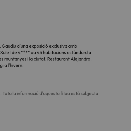
ari. Gaudiu d'una exposició exclusiva amb
 al Xalet de 4**** oa 45 habitacions estàndard a
es muntanyes i la ciutat. Restaurant Alejandro,
 a l'hivern.
. Tota la informació d'aquesta fitxa està subjecta