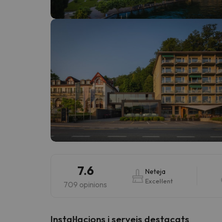
Vaja! Sembla que el nostre cercador ha perdut 
7.6
Neteja
Excel·lent
709 opinions
Instal·lacions i serveis destacats