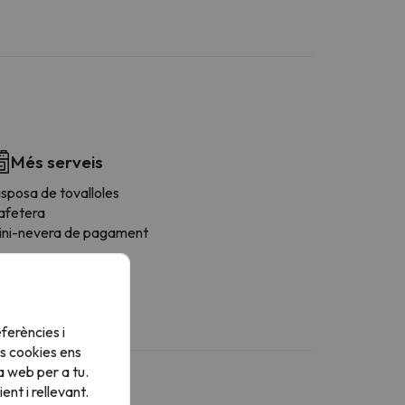
Més serveis
sposa de tovalloles
afetera
ini-nevera de pagament
ferències i
s cookies ens
a web per a tu.
nt i rellevant.