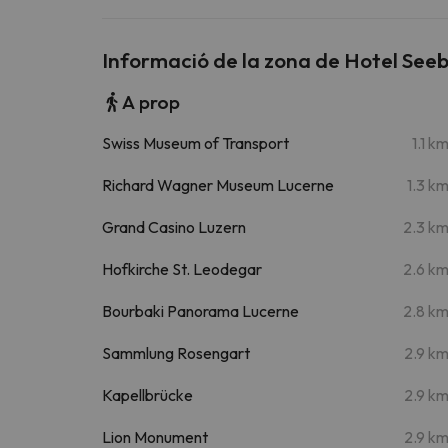
Informació de la zona de Hotel See
A prop
Swiss Museum of Transport
1.1 k
Richard Wagner Museum Lucerne
1.3 k
Grand Casino Luzern
2.3 k
Hofkirche St. Leodegar
2.6 k
Bourbaki Panorama Lucerne
2.8 k
Sammlung Rosengart
2.9 k
Kapellbrücke
2.9 k
Lion Monument
2.9 k