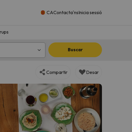
CA
Contacta'ns
Inicia sessió
rups
Buscar
Compartir
Desar