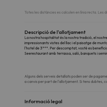
Totes les distàncies es calculen en línia recta. Les d
Descripció de l'allotjament
La nostra hospitalitat és la nostra tradició, el nos
impressionants vistes del llac i el paisatge de munt
l'hotel de 3***. Per descomptat, vostè es beneficia
Seerestaurant amb terrassa, saló, banquets i semina
Alguns dels serveis detallats poden ser de pagamen
a canvis per part de l'allotjament. Si tens dubtes, 
Informació legal