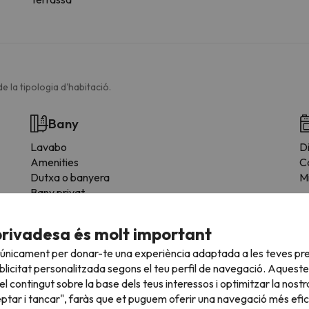
e la tipologia d'habitació.
Bany
Lavabo
Di
Amenities
C
Dutxa o banyera
M
Bany privat
Paper higiènic
Xampú
privadesa és molt important
Gel de dutxa
 únicament per donar-te una experiència adaptada a les teves pre
licitat personalitzada segons el teu perfil de navegació. Aqueste
l contingut sobre la base dels teus interessos i optimitzar la nostr
eptar i tancar", faràs que et puguem oferir una navegació més eficie