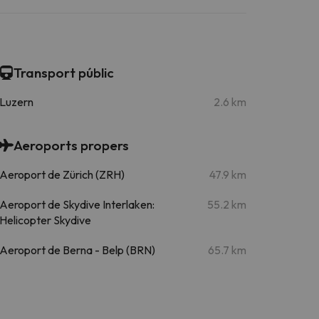
Transport públic
Luzern
2.6 km
Aeroports propers
Aeroport de Zürich (ZRH)
47.9 km
Aeroport de Skydive Interlaken:
55.2 km
Helicopter Skydive
Aeroport de Berna - Belp (BRN)
65.7 km