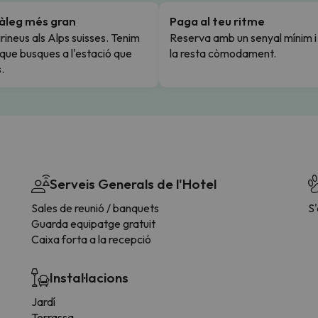
tàleg més gran
Paga al teu ritme
rineus als Alps suisses. Tenim
Reserva amb un senyal mínim 
l que busques a l'estació que
la resta còmodament.
.
Serveis Generals de l'Hotel
Sales de reunió / banquets
S
Guarda equipatge gratuit
Caixa forta a la recepció
Instal·lacions
Jardí
Terrassa