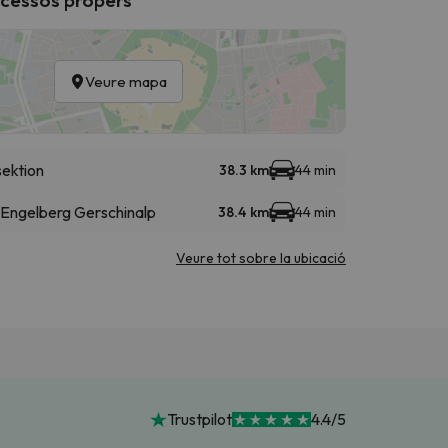
Veure mapa
sektion
38.3 km
44 min
 Engelberg Gerschinalp
38.4 km
44 min
Veure tot sobre la ubicació
Trustpilot
4.4/5