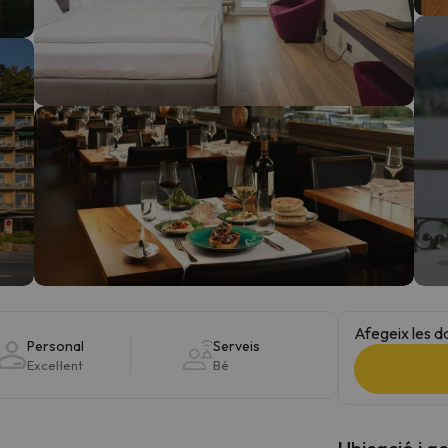
el nord. Quan trobi la seva brúixola torna.
Afegeix les d
Personal
Serveis
Excel·lent
Bé
Ubicació i a