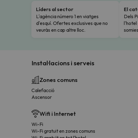
Líders al sector
El ca
L'agència número 1 en viatges
Dels Pi
d'esquí. Ofertes exclusives que no
l'hote
veuràs en cap altre lloc.
somies
Instal·lacions i serveis
Zones comuns
Calefacció
Ascensor
Wifi i Internet
Wi-Fi
Wi-Fi gratuit en zones comuns
Wi-Fi gratuït en tot l'hotel