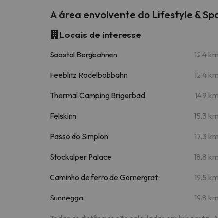
A área envolvente do Lifestyle & S
Locais de interesse
Saastal Bergbahnen
12.4 k
Feeblitz Rodelbobbahn
12.4 k
Thermal Camping Brigerbad
14.9 k
Felskinn
15.3 k
Passo do Simplon
17.3 k
Stockalper Palace
18.8 k
Caminho de ferro de Gornergrat
19.5 k
Sunnegga
19.8 k
Todas as distâncias são calculadas em linha reta. 