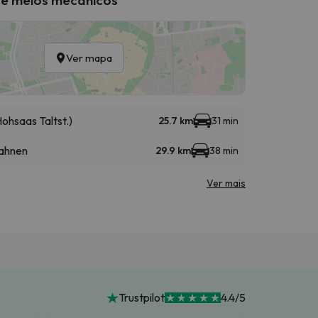
Ver mapa
ohsaas Taltst.)
25.7 km
31 min
bahnen
29.9 km
38 min
Ver mais
Trustpilot
4.4/5