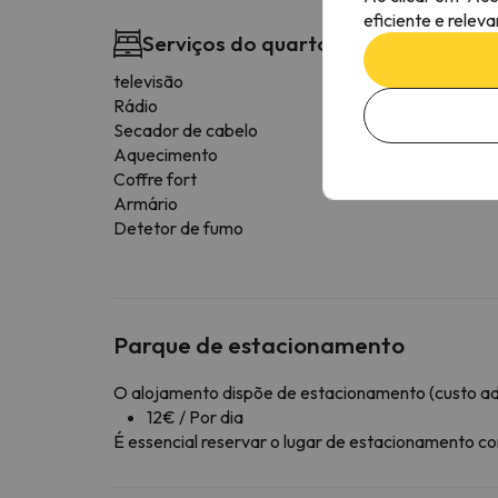
eficiente e relev
Serviços do quarto
televisão
Rádio
Secador de cabelo
Aquecimento
Coffre fort
Armário
Detetor de fumo
Parque de estacionamento
O alojamento dispõe de estacionamento (custo adi
12€ / Por dia
É essencial reservar o lugar de estacionamento 