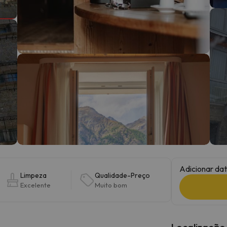
 caminho. Assim que encontrar a sua bússola, estará de volta.
Adicionar dat
Limpeza
Qualidade-Preço
Excelente
Muito bom
Localização