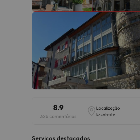
Bem, parece que o nosso Seeker perdeu o seu
8.9
Localização
Excelente
326 comentários
Serviços destacados