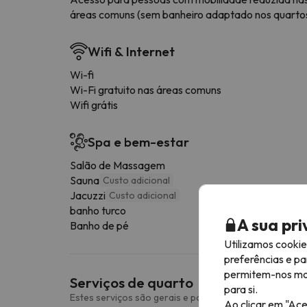
áreas comuns (sem banheiro adaptado nos quarto
Wifi & Internet
Wi-fi
Wi-Fi gratuito nas áreas comuns
Wifi grátis
Spa e bem-estar
Salão de Massagem
Sauna
Custo adicional
Jacuzzi
Custo adicional
banho turco
A sua pr
Banho de pé
Utilizamos cooki
preferências e pa
permitem-nos most
Serviços de quarto
para si.
Estes serviços são gerais e podem variar consoante o 
Ao clicar em "Ace