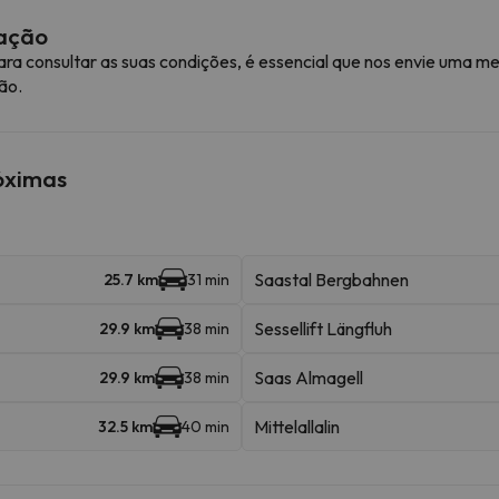
mação
ra consultar as suas condições, é essencial que nos envie uma
ão.
róximas
Saastal Bergbahnen
25.7 km
31 min
Sessellift Längfluh
29.9 km
38 min
Saas Almagell
29.9 km
38 min
Mittelallalin
32.5 km
40 min