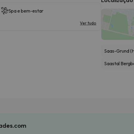
Spa e bem-estar
Ver tudo
Saas-Grund (H
Saastal Berg
iades.com