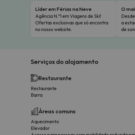
Líder em Férias na Neve
O mai
Agência N.º1 em Viagens de Ski!
Desde 
Ofertas exclusivas que só encontra
a esta
no nosso website.
de son
Serviços do alojamento
Restaurante
Restaurante
Barra
Áreas comuns
Aquecimento
Elevador
Acesso para pessoas com mobilidade reduzida na