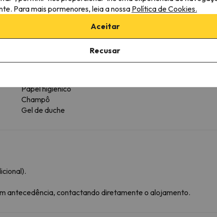
ante. Para mais pormenores, leia a nossa
Política de Cookies.
Casa de banho
Aceitar
WC
To
Chuveiro
Recusar
Amenidades
Duche ou banheira
Casa de banho privativa
Papel higiénico
Champô
Gel de duche
cional).
com antecedência, contactando diretamente o alojamento.