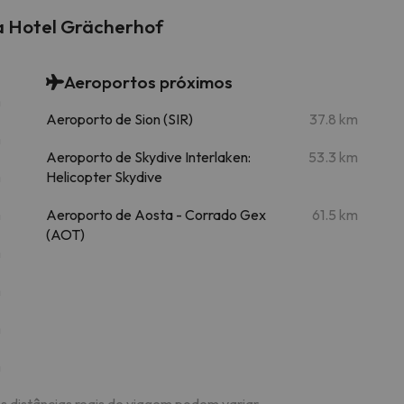
pa Hotel Grächerhof
Aeroportos próximos
m
Aeroporto de Sion (SIR)
37.8 km
m
Aeroporto de Skydive Interlaken:
53.3 km
m
Helicopter Skydive
m
Aeroporto de Aosta - Corrado Gex
61.5 km
(AOT)
m
m
m
m
As distâncias reais de viagem podem variar.