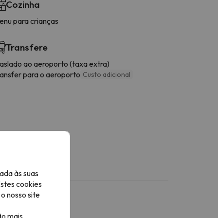
Cozinha
enu para crianças
Transfere
raslado ao aeroporto (taxa extra)
ransfer para o aeroporto
Custo adicional
ada às suas
Estes cookies
o nosso site
ão mais