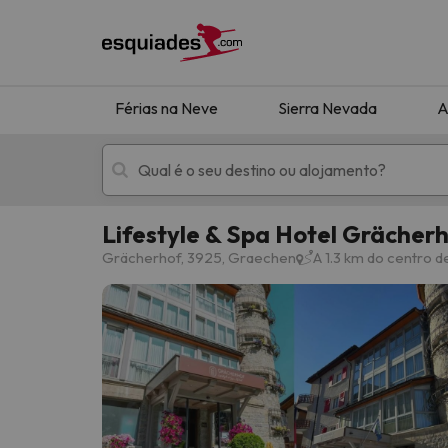
Férias na Neve
Sierra Nevada
A
Lifestyle & Spa Hotel Grächer
Férias na neve
Hotéis de montan
Grächerhof, 3925, Graechen
A 1.3 km do centro 
Oops, não encontramos nenhum resultado que 