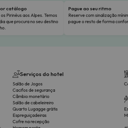
or catálogo
Pague ao seu ritmo
os Pirinéus aos Alpes. Temos
Reserve com sinalização míni
dia que procura no seu destino
pague o resto de forma confor
ho.
Serviços do hotel
Salão de Jogos
C
Cacifos de segurança
Câmbio monetário
Salão de cabeleireiro
Quarto Lugagge grátis
E
Espreguiçadeiras
Mi
Cofre na recepção
s
Homem porta