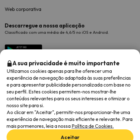
Web corporativa
Descarregue a nossa aplicação
Classificado com uma média de 4,6/5 no iOS e Android.
A sua privacidade é muito importante
Utilizamos cookies apenas para lhe oferecer uma
experiência de navegação adaptada às suas preferências
e para apresentar publicidade personalizada com base no
seu perfil. Estes cookies permitem-nos mostrar-lhe
conteúdos relevantes para os seus interesses e otimizar o
Métodos de pagamento disponíveis
nosso site para si.
Ao clicar em "Aceitar", permitir-nos proporcionar-lhe uma
experiência de navegação mais eficiente e relevante. Para
mais pormenores, leia a nossa
Política de Cookies.
Termos e condições gerais
Aceitar