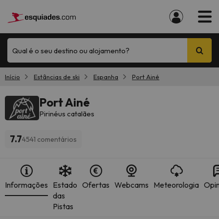
Qual é o seu destino ou alojamento?
Início
Estâncias de ski
Espanha
Port Ainé
Port Ainé
Pirinéus catalães
7.7
4541 comentários
Informações
Estado
Ofertas
Webcams
Meteorologia
Opin
das
Pistas