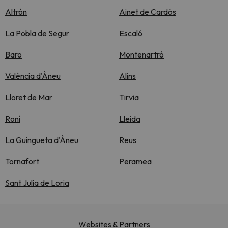
Altrón
Ainet de Cardós
La Pobla de Segur
Escaló
Baro
Montenartró
València d'Àneu
Alins
Lloret de Mar
Tirvia
Roní
Lleida
La Guingueta d'Àneu
Reus
Tornafort
Peramea
Sant Julia de Loria
Websites & Partners