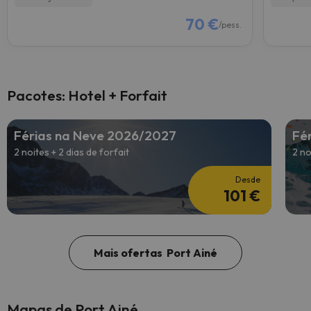
70 €
/pess.
Pacotes: Hotel + Forfait
Férias na Neve 2026/2027
Fé
2 noites + 2 dias de forfait
2 no
Desde
101 €
Mais ofertas Port Ainé
Mapas de Port Ainé