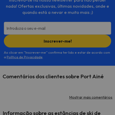
nada! Ofertas exclusivas, últimas novidades, onde e
quando está a nevar e muito mais ;)
Introduza o seu e-mail
Inscrever-me!
Ao clicar em ''Inscrever-me'' confirma ter lido e estar de acordo com
a
Política de Privacidade
.
Comentários dos clientes sobre Port Ainé
Mostrar mais comentários
Informação sobre as estâncias de ski de