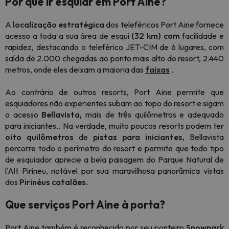
Por que ir esquiar em Port Ainé?
A
localização estratégica
dos teleféricos Port Aine fornece
acesso a toda a sua área de esqui
(32
km) com
facilidade e
rapidez, destacando o teleférico JET-CIM de 6 lugares, com
saída de 2.000 chegadas ao ponto mais alto do resort, 2.440
metros, onde eles deixam a maioria das
faixas
.
Ao contrário de outros resorts, Port Aine permite que
esquiadores
não
experientes subam ao topo do resort e sigam
o acesso
Bellavista,
mais de três quilômetros e adequado
para iniciantes.. Na verdade, muito poucos resorts podem ter
oito quilômetros
de
pistas para iniciantes,
Bellavista
percorre todo o perímetro do resort e permite que todo tipo
de esquiador aprecie a bela paisagem do Parque Natural de
l'Alt Pirineu, notável por sua maravilhosa panorâmica vistas
dos
Pirinéus catalães.
Que serviços Port Aine à porta?
Port Aine também é reconhecido por seu
ponteiro
Snowpark