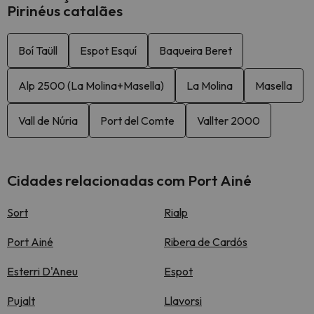
Pirinéus catalães
Boí Taüll
Espot Esquí
Baqueira Beret
Alp 2500 (La Molina+Masella)
La Molina
Masella
Vall de Núria
Port del Comte
Vallter 2000
Cidades relacionadas com Port Ainé
Sort
Rialp
Port Ainé
Ribera de Cardós
Esterri D'Aneu
Espot
Pujalt
Llavorsi