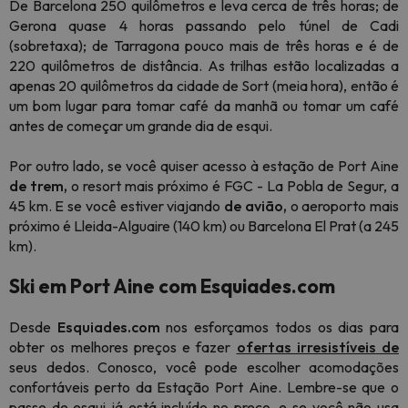
De Barcelona 250 quilômetros e leva cerca de três horas; de
Gerona quase 4 horas passando pelo túnel de Cadi
(sobretaxa); de Tarragona pouco mais de três horas e é de
220 quilômetros de distância. As trilhas estão localizadas a
apenas 20 quilômetros da cidade de Sort (meia
hora), então é
um bom lugar para tomar café da manhã ou tomar um café
antes de começar um grande dia de esqui.
Por
outro lado, se você quiser acesso à estação de Port Aine
de trem,
o resort mais próximo é FGC - La Pobla de Segur, a
45 km. E se você estiver viajando
de avião,
o aeroporto mais
próximo é Lleida-Alguaire (140 km) ou Barcelona El Prat (a 245
km).
Ski em Port Aine com Esquiades.com
Desde
Esquiades.com
nos esforçamos todos os dias para
obter os melhores preços e fazer
ofertas irresistíveis de
seus dedos.
Conosco, você pode escolher acomodações
confortáveis perto da Estação Port Aine. Lembre-se que o
passe de esqui já está incluído no preço, e se
você
não usa