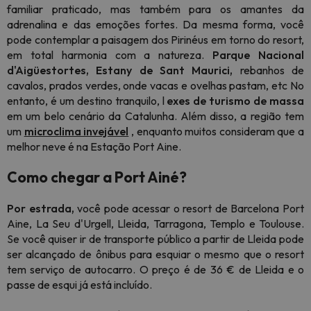
familiar praticado, mas também para os amantes da
adrenalina e das emoções fortes. Da mesma forma, você
pode contemplar a paisagem dos Pirinéus em torno do resort,
em total harmonia com a natureza.
Parque Nacional
d'Aigüestortes,
Estany de Sant Maurici,
rebanhos de
cavalos, prados verdes, onde vacas e ovelhas pastam, etc No
entanto, é um destino tranquilo, l
exes de turismo de massa
em um belo cenário da Catalunha. Além disso, a região tem
um
microclima invejável
, enquanto muitos consideram que a
melhor neve é na Estação Port Aine.
Como
chegar
a Port Ainé?
Por estrada,
você pode acessar o resort de Barcelona Port
Aine, La Seu d'Urgell, Lleida, Tarragona, Templo e Toulouse.
Se você quiser ir de transporte público a partir de Lleida pode
ser alcançado de ônibus para esquiar o mesmo que o resort
tem serviço de autocarro. O preço é de 36 € de Lleida e o
passe de esqui já está incluído.