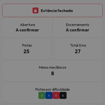
Estância fechada
Abertura
Encerramento
A confirmar
A confirmar
Pistas
Total Kms
25
27
Meios mecânicos
8
Pistas por dificuldade
6
4
11
4