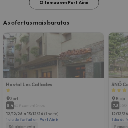
O tempo em Port Ainé
As ofertas mais baratas
Hostal Les Collades
SNÖ Co
Sort
Rialp
5.4
7.8
659 comentários
550 
12/12/26 a 13/12/26
(1 noite)
12/12/26
1 dia de forfait em
Port Ainé
1 dia de 
Só alojamento
Pequen