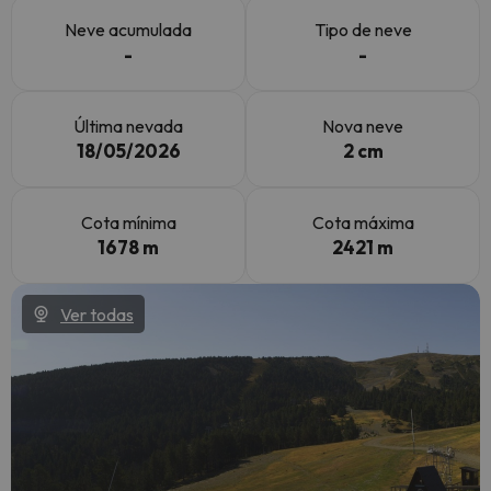
Neve acumulada
Tipo de neve
-
-
Última nevada
Nova neve
18/05/2026
2 cm
Cota mínima
Cota máxima
1678 m
2421 m
Ver todas