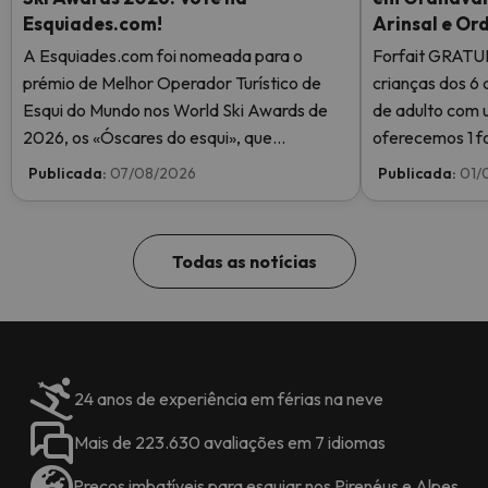
Esquiades.com!
Arinsal e Or
A Esquiades.com foi nomeada para o
Forfait GRATU
prémio de Melhor Operador Turístico de
crianças dos 6 
Esqui do Mundo nos World Ski Awards de
de adulto com 
2026, os «Óscares do esqui», que
oferecemos 1 fo
reconhecem a excelência na indústria do
Publicada:
07/08/2026
Publicada:
01/
esqui. Vote agora e ajude-nos a chegar ao
topo!
Todas as notícias
24 anos de experiência em férias na neve
Mais de 223.630 avaliações em 7 idiomas
Preços imbatíveis para esquiar nos Pirenéus e Alpes