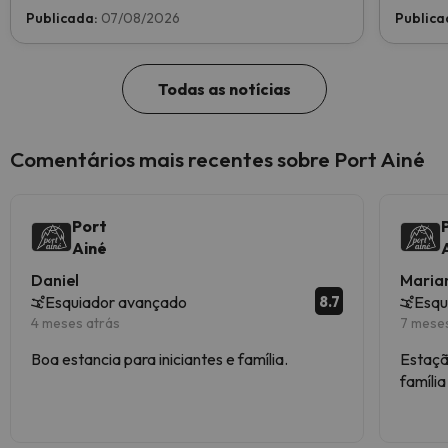
indústria do esqui. Vote agora e ajude-nos a
Publicada:
07/08/2026
Publica
chegar ao topo!
Todas as notícias
Comentários mais recentes sobre Port Ainé
Port
Ainé
Daniel
Maria
8.7
Esquiador avançado
Esqu
4 meses atrás
7 mese
Boa estancia para iniciantes e família.
Estaçã
famíli
inician
amável