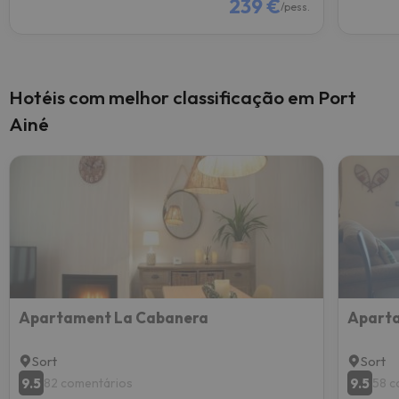
239 €
/pess.
Hotéis com melhor classificação em Port
Ainé
Apartament La Cabanera
Aparta
Sort
Sort
9.5
9.5
82 comentários
58 c