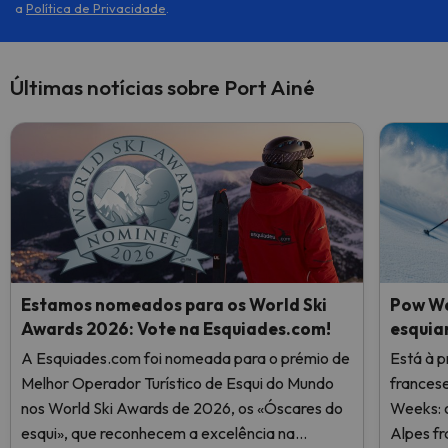
a
Política de Privacidade
.
Últimas notícias sobre Port Ainé
Estamos nomeados para os World Ski
Pow We
Awards 2026: Vote na Esquiades.com!
esquia
A Esquiades.com foi nomeada para o prémio de
Está à p
Melhor Operador Turístico de Esqui do Mundo
frances
nos World Ski Awards de 2026, os «Óscares do
Weeks: o
esqui», que reconhecem a excelência na
Alpes fr