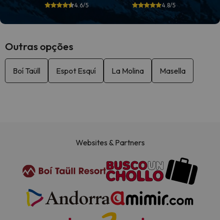
4.6/5
4.8/5
Outras opções
Boí Taüll
Espot Esquí
La Molina
Masella
Websites & Partners