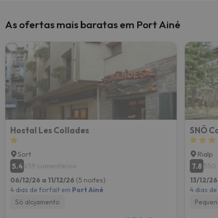
As ofertas mais baratas em Port Ainé
Hostal Les Collades
SNÖ Co
Sort
Rialp
5.4
7.8
659 comentários
550 
06/12/26 a 11/12/26
(5 noites)
13/12/26
4 dias de forfait em
Port Ainé
4 dias de
Só alojamento
Pequen