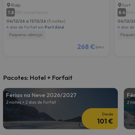
Rialp
Sort
7.8
8.4
550 comentários
542 
06/12/26 a 11/12/26
(5 noites)
06/12/26
4 dias de forfait em
Port Ainé
4 dias de
Pequeno-almoço
Pequen
268 €
/pess.
Pacotes: Hotel + Forfait
Férias na Neve 2026/2027
Fé
2 noites + 2 dias de forfait
2 no
Desde
101 €