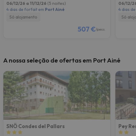
06/12/26 a 11/12/26
(5 noites)
06/12/26
4 dias de forfait em
Port Ainé
4 dias de
Só alojamento
Só alo
507 €
/pess.
A nossa seleção de ofertas em Port Ainé
SNÖ Condes del Pallars
Pey Re