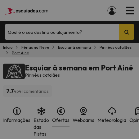
Qual é o seu destino ou alojamento?
Início
Férias na Neve
Esquiar à semana
Pirinéus catalães
Port Ainé
Esquiar à semana em Port Ainé
Pirinéus catalães
7.7
4541 comentários
Informações
Estado
Ofertas
Webcams
Meteorologia
Opin
das
Pistas