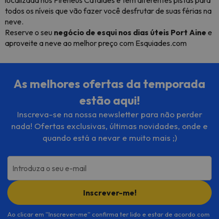
localizada nos Pirenéus Catalães e tem diferentes pistas para
todos os níveis que vão fazer você desfrutar de suas férias na
neve.
Reserve o seu
negócio de esqui nos dias úteis Port Aine
e
aproveite a neve ao melhor preço com Esquiades.com
As melhores ofertas da temporada
estão aqui!
Inscreva-se na nossa newsletter para não perder
nada! Ofertas exclusivas, últimas novidades, onde e
quando está a nevar e muito mais ;)
Introduza o seu e-mail
Inscrever-me!
Ao clicar em ''Inscrever-me'' confirma ter lido e estar de acordo com