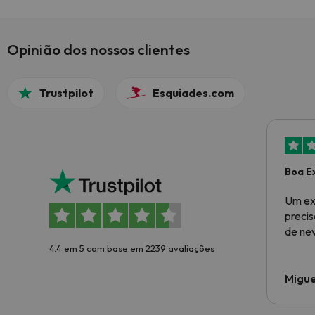
Opinião dos nossos clientes
Trustpilot
Esquiades.com
Boa E
Um ex
preci
de ne
4.4 em 5 com base em 2239 avaliações
Migue