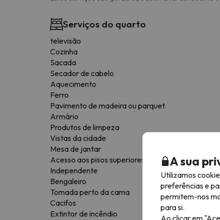
Serviços do quarto
televisão
Cozinha
Sacada
Secador de cabelo
Aquecimento
Ferro
Pavimento de madeira ou parquet
Armário
Produtos de limpeza
Vistas da cidade
Mesa de jantar
A sua pr
Acesso aos pisos superiores apenas por escadas
Independente
Utilizamos cooki
Bengaleiro
preferências e pa
Tomada perto da cama
permitem-nos most
Cacifos
para si.
Extintor de incêndio
Ao clicar em "Ace