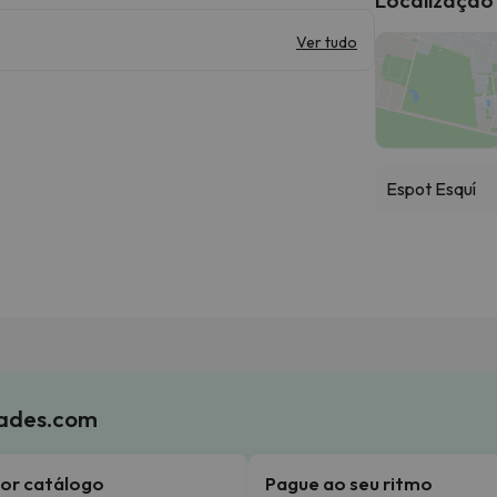
Ver tudo
Espot Esquí
iades.com
or catálogo
Pague ao seu ritmo