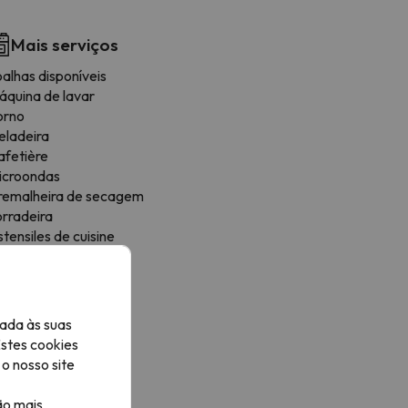
Mais serviços
alhas disponíveis
áquina de lavar
orno
eladeira
afetière
icroondas
remalheira de secagem
orradeira
tensiles de cuisine
rea de refeições
ogões
ada às suas
Estes cookies
o nosso site
ão mais