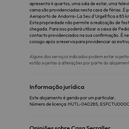
apresenta 4 quartos, uma sala de estar, uma televi
cama são providenciadas nesta casa de férias. É 
Aeroporto de Andorra–La Seu d'Urgell fica a 85 km
Esta propriedade não permite a realização de fest
chegada. Para isso poderá utilizar a caixa de Ped
contacto providenciados na sua confirmação. É n
consigo após a reserva para providenciar as instr
Alguns dos serviços indicados podem estar sujeito
estão sujeitas a alterações por parte do alojamen
Informação jurídica
Este alojamento é gerido por um particular.
Número de licença: HUTL-040285, ESFCT
Opiniões sobre Casa Serraller