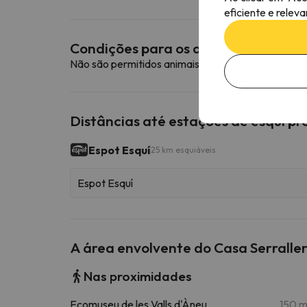
eficiente e relev
Condições para os animais de esti
Não são permitidos animais de estimação neste a
Distâncias até estações de esqui p
Espot Esquí
25 km esquiáveis
Espot Esquí
A área envolvente do Casa Serralle
Nas proximidades
Ecomuseu de les Valls d'Àneu
150 