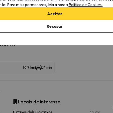
ante. Para mais pormenores, leia a nossa
Política de Cookies.
Aceitar
mação
lojamento.
Recusar
róximas
16.7 km
24 min
r
Locais de interesse
m
Estanys dels Gavatxos
7.6 km