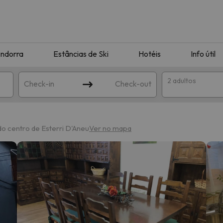
ndorra
Estâncias de Ski
Hotéis
Info útil
2 adultos
Check-in
Check-out
ha
do centro de Esterri D'Aneu
Ver no mapa
corresponda à sua pesquisa. Tente modificar o destino.