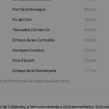
Port de la Bonaigua
12.2 km
Pic de l'Orri
14.4 km
Telecadira Clot der Os
16.8 km
Estanys de les Corticelles
16.8 km
Montgarri Outdoor
17.2 km
Pica d'Estats
17.2 km
Estanys de la Montanyeta
17.7 km
As distâncias reais de viagem podem variar.
ião de Catalunha, e tem uma varanda e vista da montanha. Esta ca