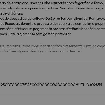
são de ecrã plano, uma cozinha equipada com frigorífico e forno,
possível praticar esqui na área, e Casa Serraller dispõe de esp
 de distância.
as de despedida de solteiros(as) e festas semelhantes. Por favo
idos Especiais durante o processo da reserva ou contactar a pro
ecessário efetuar um pagamento por transferência bancária ante
uções. Este alojamento tem gestão particular
s a uma taxa. Pode consultar as tarifas diretamente junto do aloj
to. Se tiver alguma dúvida, por favor contacte-nos.
U00002500700007514300000000000000000HUTL-0402855