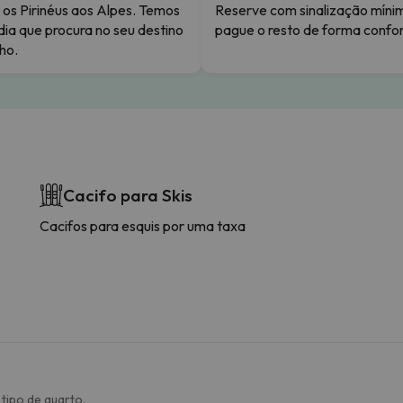
os Pirinéus aos Alpes. Temos
Reserve com sinalização míni
dia que procura no seu destino
pague o resto de forma confor
ho.
Cacifo para Skis
Cacifos para esquis por uma taxa
tipo de quarto.