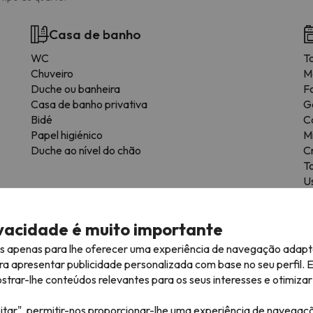
Casa de banho
WC
To
Chuveiro
M
Duche ou banheira
F
Casa de banho privativa
G
Bidé
C
Papel higiénico
M
Duche ao nível do chão
C
T
Us
Á
F
ivacidade é muito importante
es apenas para lhe oferecer uma experiência de navegação adapt
ra apresentar publicidade personalizada com base no seu perfil. 
rar-lhe conteúdos relevantes para os seus interesses e otimizar 
itar", permitir-nos proporcionar-lhe uma experiência de navegaç