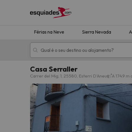
Férias na Neve
Sierra Nevada
A
Casa Serraller
Férias na neve
Hotéis de montan
Carrer del Mig, 1, 25580, Esterri D'Aneu
A 174.9 m 
Oops, não encontramos nenhum resultado que 