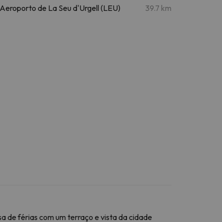
Aeroporto de La Seu d'Urgell (LEU)
39.7 km
sa de férias com um terraço e vista da cidade