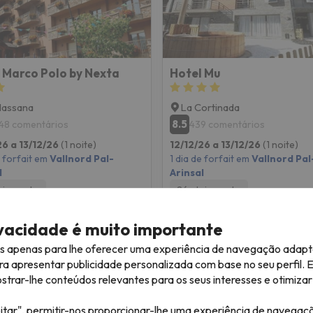
 Marco Polo by Nexta
Hotel Mu
Massana
La Cortinada
8.5
48 comentários
439 comentários
26 a 13/12/26
(1 noite)
12/12/26 a 13/12/26
(1 noite)
e forfait em
Vallnord Pal-
1 dia de forfait em
Vallnord Pal
l
Arinsal
ojamento
Só alojamento
80 €
82 
/pess.
ivacidade é muito importante
es apenas para lhe oferecer uma experiência de navegação adapt
ra apresentar publicidade personalizada com base no seu perfil. 
rar-lhe conteúdos relevantes para os seus interesses e otimizar 
itar", permitir-nos proporcionar-lhe uma experiência de navegaç