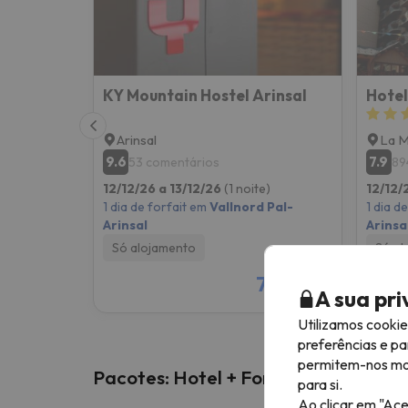
KY Mountain Hostel Arinsal
Hotel
Arinsal
La 
9.6
7.9
53 comentários
89
12/12/26 a 13/12/26
(1 noite)
12/12/
1 dia de forfait em
Vallnord Pal-
1 dia d
Arinsal
Arinsa
Só alojamento
Só al
79 €
/pess.
A sua pr
Utilizamos cooki
preferências e pa
permitem-nos most
Pacotes: Hotel + Forfait
para si.
Ao clicar em "Ace