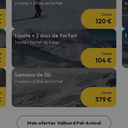
2 noites + 2 Dias de forfait
4
e
Desde
€
120 €
1 noite + 2 dias de forfait
1
1 noite + forfait de 2 dias
1
e
Desde
€
104 €
Semana de Ski
7 noites + 6 Dias do forfait
e
Desde
€
379 €
Mais ofertas Vallnord Pal-Arinsal