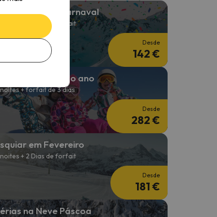
érias na Neve Carnaval
 noites + 2 Dias de forfait
Desde
142 €
squiar no início do ano
 noites + forfait de 3 dias
Desde
282 €
squiar em Fevereiro
 noites + 2 Dias de forfait
Desde
181 €
érias na Neve Páscoa