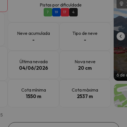
Pistas por dificuldade
7
19
17
4
 caminho. Assim que encontrar a sua bússola, estará de volta.
Neve acumulada
Tipo de neve
-
-
Última nevada
Nova neve
04/06/2026
20 cm
6 de 
Cota mínima
Cota máxima
1550 m
2537 m
45