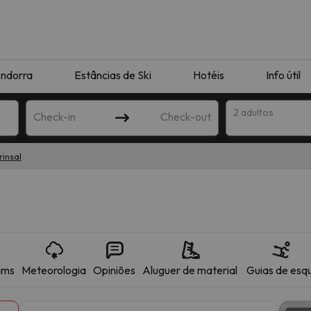
ndorra
Estâncias de Ski
Hotéis
Info útil
2 adultos
Check-in
Check-out
rinsal
ha
ams
Meteorologia
Opiniões
Aluguer de material
Guias de esqu
corresponda à sua pesquisa. Tente modificar o destino.