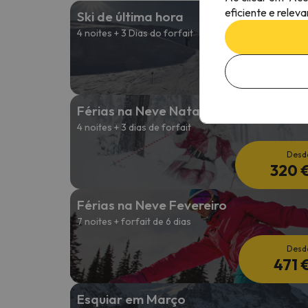
eficiente e relev
Ski de última hora
4 noites + 3 Dias do forfait
Desd
194 
Férias na Neve Natal
4 noites + 3 dias de forfait
Desd
320 
Férias na Neve Fevereiro
7 noites + forfait de 6 dias
Desd
471 
Esquiar em Março