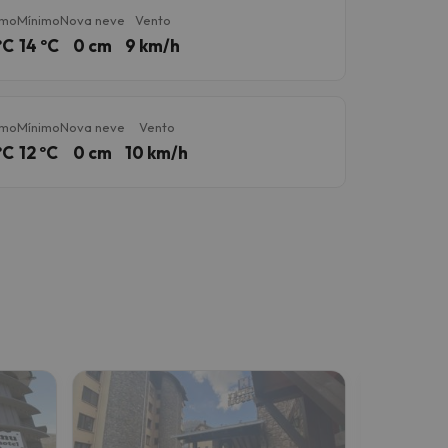
imo
Mínimo
Nova neve
Vento
ºC
14 ºC
0 cm
9 km/h
imo
Mínimo
Nova neve
Vento
ºC
12 ºC
0 cm
10 km/h