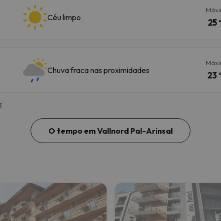
Máx
Céu limpo
25 
Máx
Chuva fraca nas proximidades
23 
3
O tempo em Vallnord Pal-Arinsal