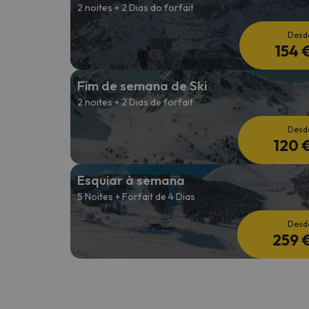
2 noites + 2 Dias do forfait
Desd
154 
Fim de semana de Ski
2 noites + 2 Dias de forfait
Desd
120 
Esquiar à semana
5 Noites + Forfait de 4 Dias
Desd
259 