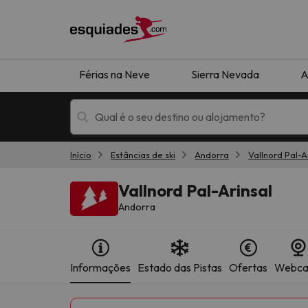
Férias na Neve
Sierra Nevada
A
Início
Estâncias de ski
Andorra
Vallnord Pal-A
Férias na neve
Hotéis de montan
Vallnord Pal-Arinsal
Andorra
Informações
Estado das Pistas
Ofertas
Webc
Oops, não encontramos nenhum resultado que 