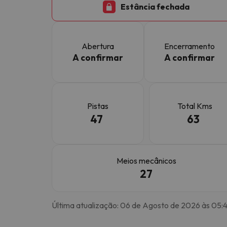
Estância fechada
Bem, parece que o nosso Seeker perdeu o seu
Abertura
Encerramento
A confirmar
A confirmar
Pistas
Total Kms
47
63
Meios mecânicos
27
Última atualização: 06 de Agosto de 2026 às 05: