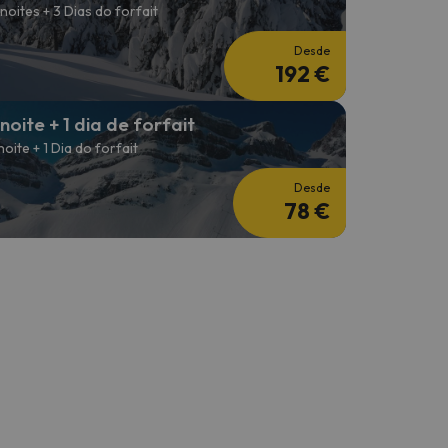
 noites + 3 Dias do forfait
Desde
192 €
 noite + 1 dia de forfait
 noite + 1 Dia do forfait
Desde
78 €