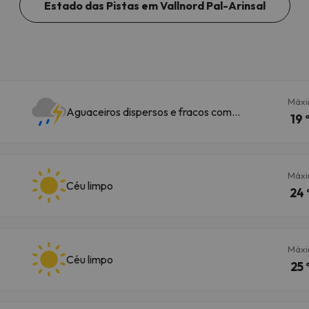
Estado das Pistas em Vallnord Pal-Arinsal
Máx
Aguaceiros dispersos e fracos com
19 
trovoada
Máx
Céu limpo
24 
Máx
Céu limpo
25 