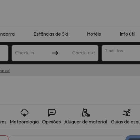
ndorra
Estâncias de Ski
Hotéis
Info útil
2 adultos
Check-in
Check-out
rinsal
ha
ams
Meteorologia
Opiniões
Aluguer de material
Guias de esqu
corresponda à sua pesquisa. Tente modificar o destino.