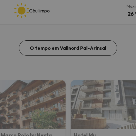
Máx
Céu limpo
26 
O tempo em Vallnord Pal-Arinsal
 Marco Polo by Nexta
Hotel Mu