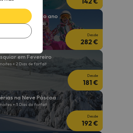
142 €
squiar no início do ano
 noites + forfait de 3 dias
Desde
282 €
squiar em Fevereiro
 noites + 2 Dias de forfait
Desde
181 €
érias na Neve Páscoa
 noites + 3 Dias do forfait
Desde
192 €