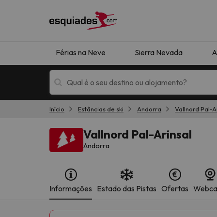
Férias na Neve
Sierra Nevada
A
Início
Estâncias de ski
Andorra
Vallnord Pal-A
Férias na neve
Hotéis de montan
Vallnord Pal-Arinsal
Andorra
Informações
Estado das Pistas
Ofertas
Webc
Oops, não encontramos nenhum resultado que 