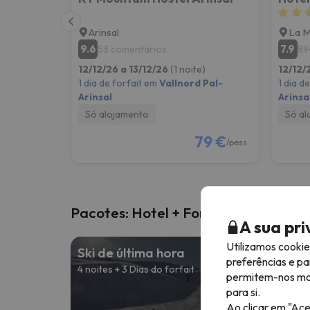
Arinsal
La 
9.6
7.9
53 comentários
89
12/12/26 a 13/12/26
(1 noite)
12/12/
1 dia de forfait em
Vallnord Pal-
1 dia d
Arinsal
Arinsa
Só alojamento
Só al
79 €
/pess.
Pacotes: Hotel + Forfait
A sua pr
Utilizamos cooki
Ski de última hora
preferências e pa
4 noites + 3 Dias do forfait
permitem-nos most
para si.
Desd
Ao clicar em "Ace