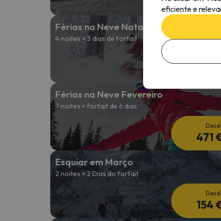
194 
eficiente e relev
Férias na Neve Natal
4 noites + 3 dias de forfait
Desd
320 
Férias na Neve Fevereiro
7 noites + forfait de 6 dias
Desd
471 
Esquiar em Março
2 noites + 2 Dias do forfait
Desd
154 