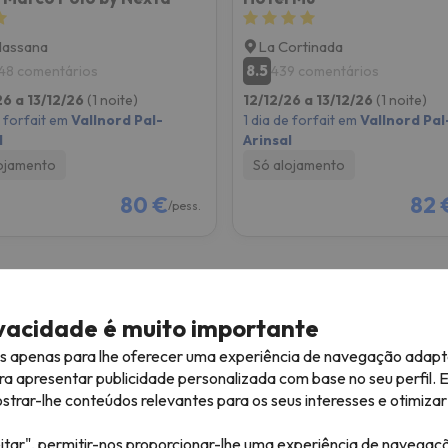
Massana
La Cortinada
8.5
48 comentários
439 comentários
26 a 13/12/26
(1 noite)
12/12/26 a 13/12/26
(1 noite)
e forfait em
Vallnord Pal-
1 dia de forfait em
Vallnord Pal
l
Arinsal
ojamento
Só alojamento
80 €
82 
/pess.
ivacidade é muito importante
es apenas para lhe oferecer uma experiência de navegação adapt
Férias na Neve 2026/2027
F
ra apresentar publicidade personalizada com base no seu perfil. 
2 noites + 2 dias de forfait
2
rar-lhe conteúdos relevantes para os seus interesses e otimizar 
e
Desde
itar", permitir-nos proporcionar-lhe uma experiência de navegaç