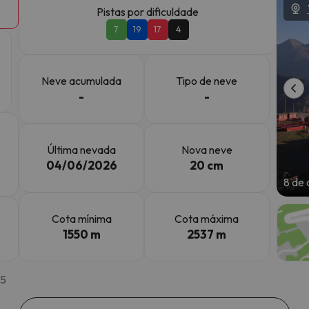
Pistas por dificuldade
7
19
17
4
 caminho. Assim que encontrar a sua bússola, estará de volta.
Neve acumulada
Tipo de neve
-
-
Última nevada
Nova neve
04/06/2026
20 cm
8 de 
Cota mínima
Cota máxima
1550 m
2537 m
45