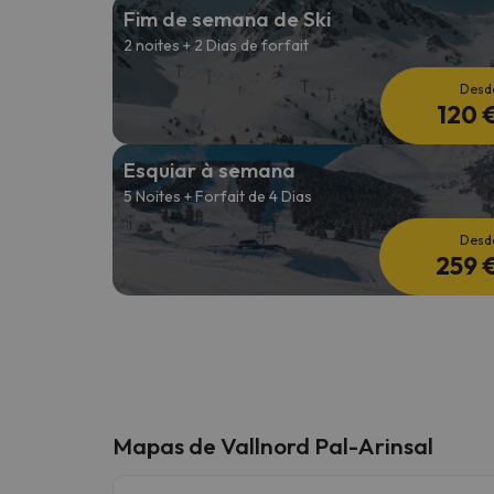
Fim de semana de Ski
2 noites + 2 Dias de forfait
Desd
120 
Esquiar à semana
5 Noites + Forfait de 4 Dias
Desd
259 
Mapas de Vallnord Pal-Arinsal