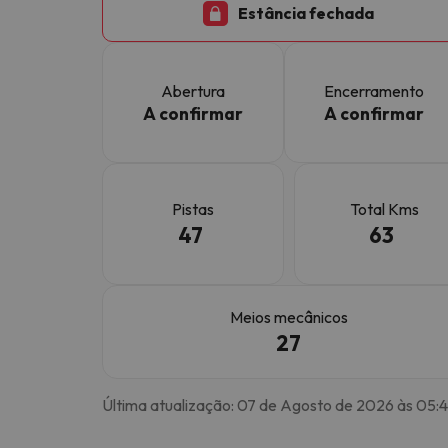
Estância fechada
Bem, parece que o nosso Seeker perdeu o seu
Abertura
Encerramento
A confirmar
A confirmar
Pistas
Total Kms
47
63
Meios mecânicos
27
Última atualização: 07 de Agosto de 2026 às 05: