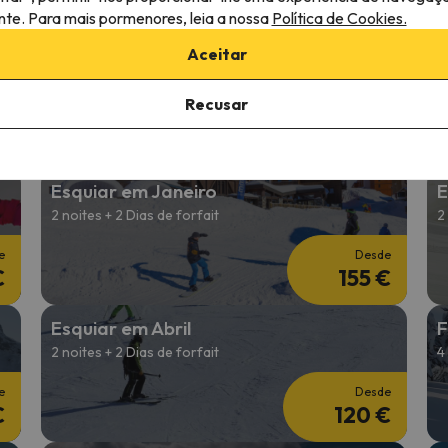
€
128 €
ante. Para mais pormenores, leia a nossa
Política de Cookies.
Réveillon - Fim de Ano
E
Aceitar
3 noites + 2 Dias de forfait
4
Recusar
e
Desde
€
241 €
Esquiar em Janeiro
E
2 noites + 2 Dias de forfait
2
e
Desde
€
155 €
Esquiar em Abril
F
2 noites + 2 Dias de forfait
4
e
Desde
€
120 €