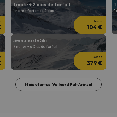
1 noite + 2 dias de forfait
1
1 noite + forfait de 2 dias
1
e
Desde
€
104 €
Semana de Ski
7 noites + 6 Dias do forfait
e
Desde
€
379 €
Mais ofertas Vallnord Pal-Arinsal