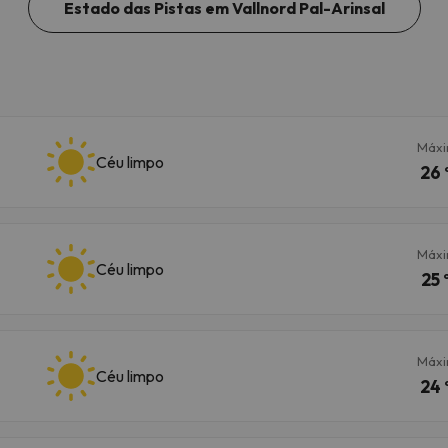
Estado das Pistas em Vallnord Pal-Arinsal
Máx
Céu limpo
26 
Máx
Céu limpo
25 
Máx
Céu limpo
24 