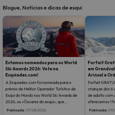
Blogue, Notícias e dicas de esqui
Estamos nomeados para os World
Forfait Grat
Ski Awards 2026: Vote na
em Grandvali
Esquiades.com!
Arinsal e Or
A Esquiades.com foi nomeada para o
Forfait GRATU
prémio de Melhor Operador Turístico de
crianças dos 6 
Esqui do Mundo nos World Ski Awards de
de adulto com 
2026, os «Óscares do esqui», que
oferecemos 1 fo
reconhecem a excelência na indústria do
Publicada:
07/08/2026
Publicada:
01/
esqui. Vote agora e ajude-nos a chegar ao