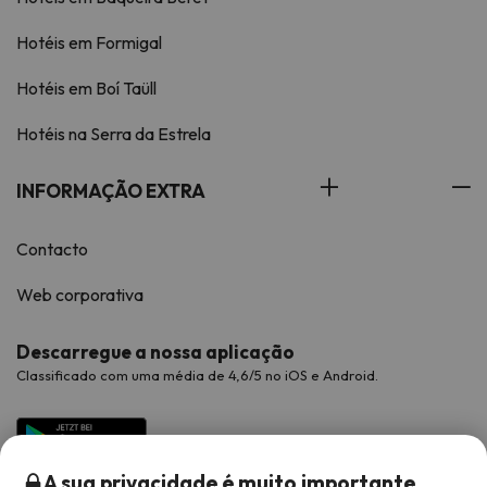
Hotéis em Formigal
Hotéis em Boí Taüll
Hotéis na Serra da Estrela
INFORMAÇÃO EXTRA
Contacto
Web corporativa
Descarregue a nossa aplicação
Classificado com uma média de 4,6/5 no iOS e Android.
A sua privacidade é muito importante