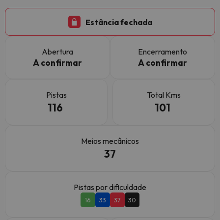
Estância fechada
Abertura
Encerramento
A confirmar
A confirmar
Pistas
Total Kms
116
101
Meios mecânicos
37
Pistas por dificuldade
16
33
37
30