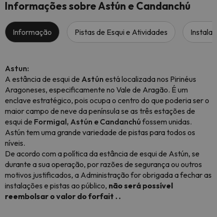
Informações sobre Astún e Candanchú
Informação
Pistas de Esqui e Atividades
Instala
Astun:
A estância de esqui de
Astún
está localizada nos Pirinéus
Aragoneses, especificamente no Vale de Aragão. É um
enclave estratégico, pois ocupa o centro do que poderia ser o
maior campo de neve da península se as três estações de
esqui de
Formigal, Astún e Candanchú
fossem unidas.
Astún tem uma grande variedade de pistas para todos os
níveis.
De acordo com a política da estância de esqui de Astún, se
durante a sua operação, por razões de segurança ou outros
motivos justificados, a Administração for obrigada a fechar as
instalações e pistas ao público,
não será possível
reembolsar o valor do forfait . .