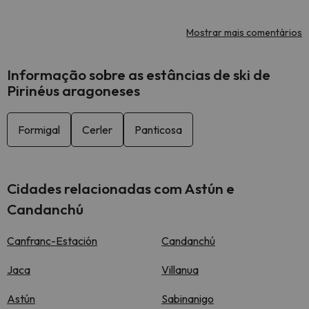
Mostrar mais comentários
Informação sobre as estâncias de ski de
Pirinéus aragoneses
Formigal
Cerler
Panticosa
Cidades relacionadas com Astún e
Candanchú
Canfranc-Estación
Candanchú
Jaca
Villanua
Astún
Sabinanigo