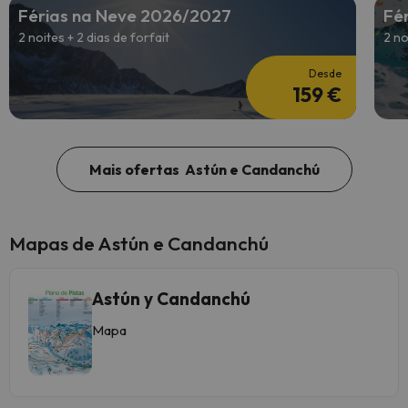
Férias na Neve 2026/2027
Fé
2 noites + 2 dias de forfait
2 no
Desde
159 €
Mais ofertas Astún e Candanchú
Mapas de Astún e Candanchú
Astún y Candanchú
Mapa