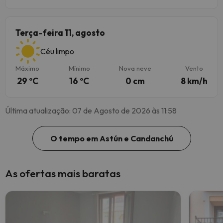
Terça-feira 11, agosto
Céu limpo
Máximo
Mínimo
Nova neve
Vento
29 ºC
16 ºC
0 cm
8 km/h
Última atualização: 07 de Agosto de 2026 às 11:58
O tempo em Astún e Candanchú
As ofertas mais baratas