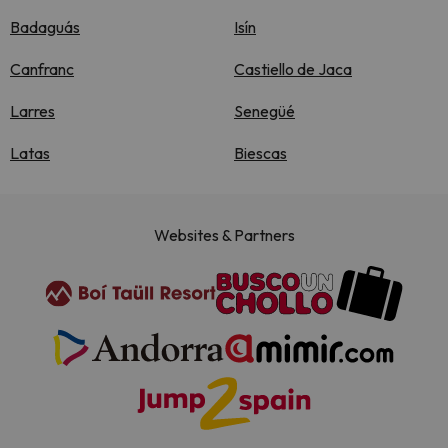
Badaguás
Isín
Canfranc
Castiello de Jaca
Larres
Senegüé
Latas
Biescas
Websites & Partners