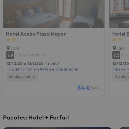
Hotel Acebo Plaza Mayor
Hotel 
Jaca
Jaca
7.9
8.5
775 comentários
1327
12/12/26 a 13/12/26
(1 noite)
12/12/26
1 dia de forfait em
Astún e Candanchú
1 dia de 
Só alojamento
Só alo
84 €
/pess.
Pacotes: Hotel + Forfait