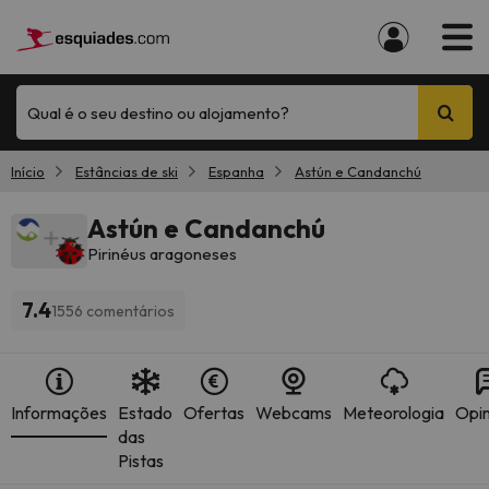
Qual é o seu destino ou alojamento?
Início
Estâncias de ski
Espanha
Astún e Candanchú
Astún e Candanchú
Pirinéus aragoneses
7.4
1556 comentários
Informações
Estado
Ofertas
Webcams
Meteorologia
Opin
das
Pistas