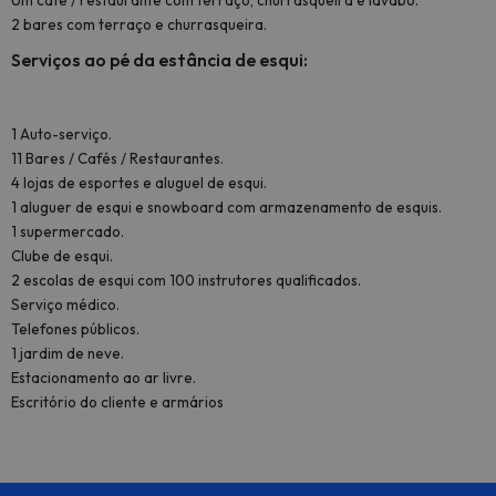
Um café / restaurante com terraço, churrasqueira e lavabo.
2 bares com terraço e churrasqueira.
Serviços ao pé da estância de esqui:
1 Auto-serviço.
11 Bares / Cafés / Restaurantes.
4 lojas de esportes e aluguel de esqui.
1 aluguer de esqui e snowboard com armazenamento de esquis.
1 supermercado.
Clube de esqui.
2 escolas de esqui com 100 instrutores qualificados.
Serviço médico.
Telefones públicos.
1 jardim de neve.
Estacionamento ao ar livre.
Escritório do cliente e armários