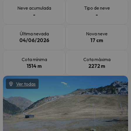
Neve acumulada
Tipo de neve
-
-
Última nevada
Nova neve
04/06/2026
17 cm
Cota mínima
Cota máxima
1514 m
2272 m
Ver todas