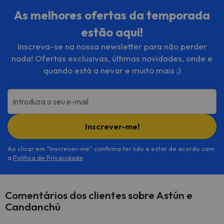
As melhores ofertas da temporada
estão aqui!
Inscreva-se na nossa newsletter para não perder
nada! Ofertas exclusivas, últimas novidades, onde e
quando está a nevar e muito mais ;)
Introduza o seu e-mail
Inscrever-me!
Ao clicar em ''Inscrever-me'' confirma ter lido e estar de acordo com
a
Política de Privacidade
.
Comentários dos clientes sobre Astún e
Candanchú