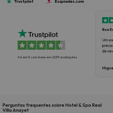
Trustpilot
Esquiades.com
Boa E
Um ex
preci
de ne
4.4 em 5 com base em 2239 avaliações
Migue
Perguntas frequentes sobre Hotel & Spa Real
Villa Anayet