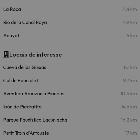
La Raca
4.4 km
Río de la Canal Roya
4.9 km
Anayet
5 km
Locais de interesse
Cueva de las Güixas
8.1 km
Col du Pourtalet
9.7 km
Aventura Amazonia Pirineos
10.6 km
Ibón de Piedrafita
14.6 km
Parque Faunístico Lacuniacha
16.2 km
Petit Train d'Artouste
17 km