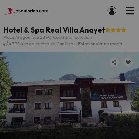
Hotel & Spa Real Villa Anayet
Plaza Aragon, 8, 22880, Canfranc-Estación
A 374.4 m do centro de Canfranc-Estación
Ver no mapa