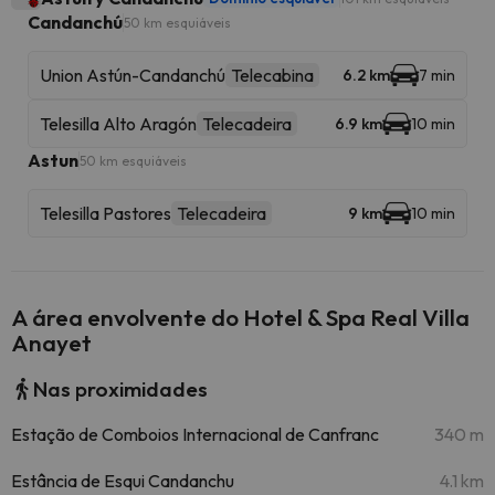
Candanchú
50 km esquiáveis
Union Astún-Candanchú
Telecabina
6.2 km
7 min
Telesilla Alto Aragón
Telecadeira
6.9 km
10 min
Astun
50 km esquiáveis
Telesilla Pastores
Telecadeira
9 km
10 min
A área envolvente do Hotel & Spa Real Villa
Anayet
Nas proximidades
Estação de Comboios Internacional de Canfranc
340 m
Estância de Esqui Candanchu
4.1 km