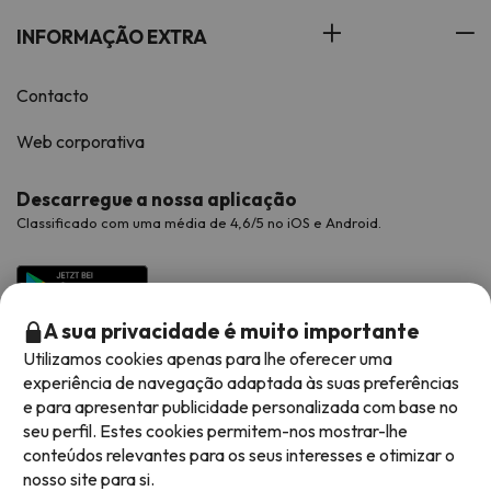
INFORMAÇÃO EXTRA
Contacto
Web corporativa
Descarregue a nossa aplicação
Classificado com uma média de 4,6/5 no iOS e Android.
A sua privacidade é muito importante
Utilizamos cookies apenas para lhe oferecer uma
experiência de navegação adaptada às suas preferências
e para apresentar publicidade personalizada com base no
seu perfil. Estes cookies permitem-nos mostrar-lhe
conteúdos relevantes para os seus interesses e otimizar o
Métodos de pagamento disponíveis
nosso site para si.