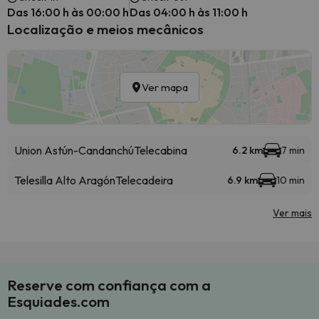
Das 16:00 h às 00:00 h
Das 04:00 h às 11:00 h
Localização e meios mecânicos
Ver mapa
Union Astún-Candanchú
Telecabina
6.2 km
7 min
Telesilla Alto Aragón
Telecadeira
6.9 km
10 min
Ver mais
Reserve com confiança com a
Esquiades.com