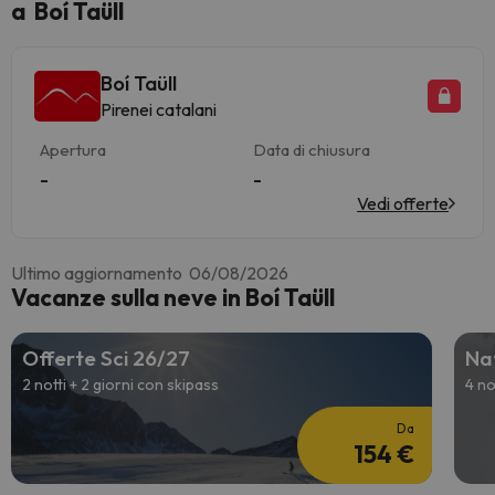
a Boí Taüll
Boí Taüll
Pirenei catalani
Apertura
Data di chiusura
-
-
Vedi offerte
Ultimo aggiornamento 06/08/2026
Vacanze sulla neve in Boí Taüll
Offerte Sci 26/27
Nat
2 notti + 2 giorni con skipass
4 no
Da
154 €