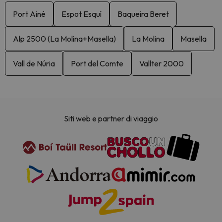
Port Ainé
Espot Esquí
Baqueira Beret
Alp 2500 (La Molina+Masella)
La Molina
Masella
Vall de Núria
Port del Comte
Vallter 2000
Siti web e partner di viaggio