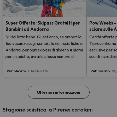
Super Offerta: Skipass Gratuiti per
Pow Weeks - S
Bambini ad Andorra
sciare sulle 
Sì! Hai letto bene. Quest'anno, se prenoti la
Cerchi offerte p
tua vacanza sugli sci nei stazioni sciistiche di
Ti presentiamo
Andorra, per ogni skipass di almeno 4 giorni
esclusive per sc
per un adulto, avrai lo stesso numero di
sconti incredibili
giorni con skipass per 1 bambino totalmente
GRATIS. Entra e scoprilo qui.
Pubblicato:
01/08/2026
Pubblicato:
19
Ulteriori informazioni
Stagione sciistica a Pirenei catalani