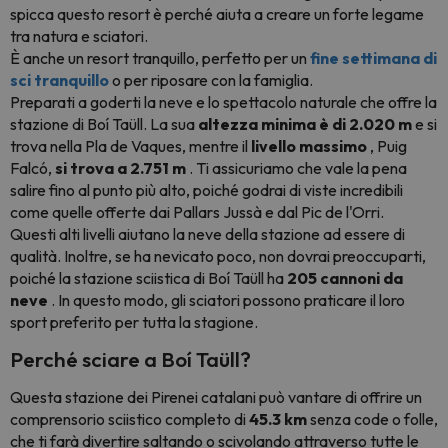
spicca questo resort è perché aiuta a creare un forte legame
tra natura e sciatori.
È anche un resort tranquillo, perfetto per un
fine settimana di
sci tranquillo
o per riposare con la famiglia.
Preparati a goderti la neve e lo spettacolo naturale che offre la
stazione di Boí Taüll. La sua
altezza minima è di 2.020 m
e si
trova nella Pla de Vaques, mentre il
livello massimo
, Puig
Falcó,
si trova a 2.751 m
. Ti assicuriamo che vale la pena
salire fino al punto più alto, poiché godrai di viste incredibili
come quelle offerte dai Pallars Jussà e dal Pic de l'Orri.
Questi alti livelli aiutano la neve della stazione ad essere di
qualità. Inoltre, se ha nevicato poco, non dovrai preoccuparti,
poiché la stazione sciistica di Boí Taüll ha
205 cannoni da
neve
. In questo modo, gli sciatori possono praticare il loro
sport preferito per tutta la stagione.
Perché sciare a Boí Taüll?
Questa stazione dei Pirenei catalani può vantare di offrire un
comprensorio sciistico completo di
45.3 km
senza code o folle,
che ti farà divertire saltando o scivolando attraverso tutte le