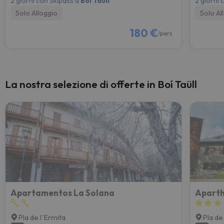
2 giorni con Skipass a
Boí Taüll
2 giorni 
Solo Alloggio
Solo Al
180 €
/pers.
La nostra selezione di offerte in Boí Taüll
Apartamentos La Solana
Aparth
Pla de l'Ermita
Pla de