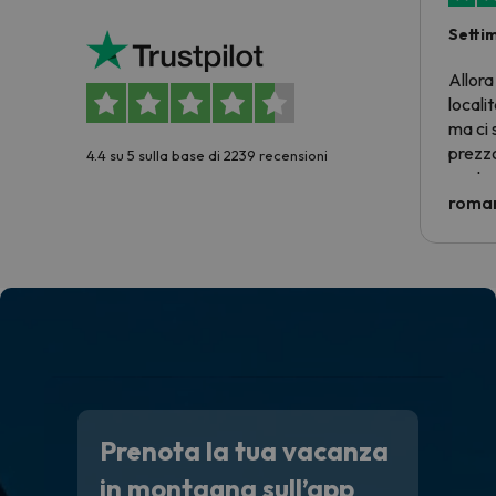
Setti
Allora
locali
ma ci 
prezzo
4.4 su 5 sulla base di 2239 recensioni
nostra 
econom
roman
costre
voluto
per 6 g
paghi 
Prenota la tua vacanza
in montagna sull’app