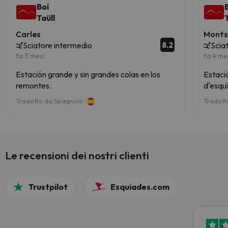
Boí
Taüll
Carles
Monts
8.2
Sciatore intermedio
Scia
fa 3 mesi
fa 4 me
Estación grande y sin grandes colas en los
Estació
remontes.
d'esquí
Tradotto da Spagnolo
Tradott
Le recensioni dei nostri clienti
Trustpilot
Esquiades.com