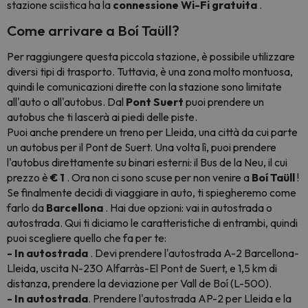
stazione sciistica ha la
connessione Wi-Fi gratuita
.
Come arrivare a Boí Taüll?
Per raggiungere questa piccola stazione, è possibile utilizzare
diversi tipi di trasporto. Tuttavia, è una zona molto montuosa,
quindi le comunicazioni dirette con la stazione sono limitate
all'auto o all'autobus. Dal
Pont Suert
puoi prendere un
autobus che ti lascerà ai piedi delle piste.
Puoi anche prendere un treno per Lleida, una città da cui parte
un autobus per il Pont de Suert. Una volta lì, puoi prendere
l'autobus direttamente su binari esterni: il Bus de la Neu, il cui
prezzo è
€ 1
. Ora non ci sono scuse per non venire a
Boí Taüll
!
Se finalmente decidi di viaggiare in auto, ti spiegheremo come
farlo da
Barcellona
. Hai due opzioni: vai in autostrada o
autostrada. Qui ti diciamo le caratteristiche di entrambi, quindi
puoi scegliere quello che fa per te:
- In autostrada
. Devi prendere l'autostrada A-2 Barcellona-
Lleida, uscita N-230 Alfarràs-El Pont de Suert, e 1,5 km di
distanza, prendere la deviazione per Vall de Boí (L-500).
- In autostrada
. Prendere l'autostrada AP-2 per Lleida e la