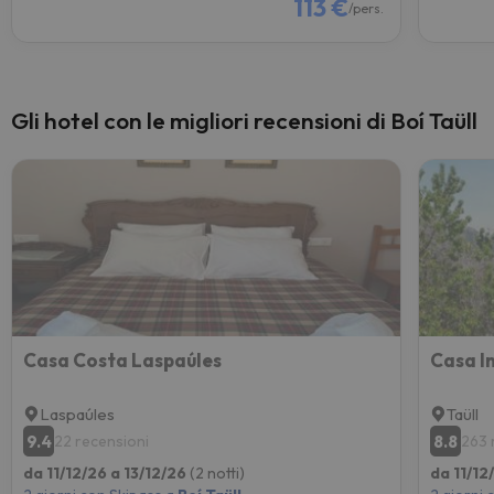
113 €
/pers.
Gli hotel con le migliori recensioni di Boí Taüll
Casa Costa Laspaúles
Casa I
Laspaúles
Taüll
9.4
8.8
22 recensioni
263 
da 11/12/26 a 13/12/26
(2 notti)
da 11/12