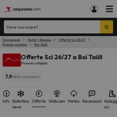
Dove vuoi sciare?
Homepage
Hotel + Skipass
Offerte Sci 26/27
Pirenei catalani
Boí Taüll
Offerte Sci 26/27 a Boí Taüll
Pirenei catalani
7.9
4820 recensioni
Info
Bollettino
Offerte
Webcam
Meteo
Recensioni
Nolegg
neve
sci