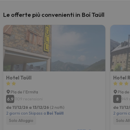
Le offerte più convenienti in Boí Taüll
Hotel Taüll
Hotel 
Pla de l'Ermita
Pla de
6.9
8
1109 recensioni
949 
da 11/12/26 a 13/12/26
(2 notti)
da 11/12
2 giorni con Skipass a
Boí Taüll
2 giorni 
Solo Alloggio
Solo Al