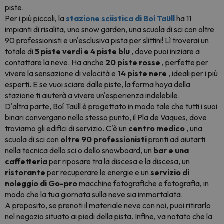
piste.
Per i più piccoli, la
stazione sciistica di Boí Taüll
ha 11
impianti di risalita, uno snow garden, una scuola di sci con oltre
90 professionisti e un'esclusiva pista per slittini! Lì troverai un
totale di
5 piste verdi e 4 piste blu
, dove puoi iniziare a
contattare la neve. Ha anche
20 piste rosse
, perfette per
vivere la sensazione di velocità e
14 piste nere
, ideali per i più
esperti. E se vuoi sciare dalle piste, la forma hoya della
stazione ti aiuterà a vivere un'esperienza indelebile.
D'altra parte, Boí Taüll è progettato in modo tale che tutti i suoi
binari convergano nello stesso punto, il Pla de Vaques, dove
troviamo gli edifici di servizio. C'è un
centro medico
, una
scuola di sci con
oltre 90 professionisti
pronti ad aiutarti
nella tecnica dello sci o dello snowboard, un
bar e una
caffetteria
per riposare tra la discesa e la discesa, un
ristorante
per recuperare le energie e un
servizio di
noleggio di Go-pro
macchine fotografiche e fotografia, in
modo che la tua giornata sulla neve sia immortalata.
A proposito, se prenoti il materiale neve con noi, puoi ritirarlo
nel negozio situato ai piedi della pista. Infine, va notato che la