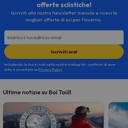
offerte sciistiche!
Iscriviti alla nostra Newsletter mensile e ricevi le
migliori offerte di sci per l'inverno.
Inserisci il tuo indirizzo email
Iscriviti ora!
Includendo la tua e-mail nella nostra mailing list, confermi di aver
letto e accettato la
Privacy Policy
.
Ultime notizie su Boí Taüll