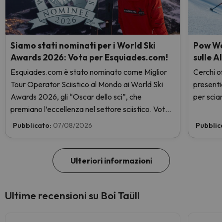
Siamo stati nominati per i World Ski
Pow Wee
Awards 2026: Vota per Esquiades.com!
sulle A
Esquiades.com è stato nominato come Miglior
Cerchi of
Tour Operator Sciistico al Mondo ai World Ski
presenti
Awards 2026, gli “Oscar dello sci”, che
per sciar
premiano l’eccellenza nel settore sciistico. Vota
subito e aiutaci a arrivare in cima!
Pubblicato:
07/08/2026
Pubblic
Ulteriori informazioni
Ultime recensioni su Boí Taüll