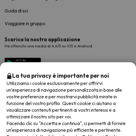
Guida di sci
Viaggiare in gruppo
Scarica la nostra applicazione
Ha ottenuto una media di 4,6/5 su iOS e Android.
La tua privacy è importante per noi
Utilizziamo i cookie esclusivamente per offrirvi
un’esperienza di navigazione personalizzata in base alle
vostre preferenze e per mostrarvi pubblicità mirate in
funzione del vostro profilo. Questi cookie ci aiutano a
visualizzare contenuti pertinenti ai vostri interessi e a
Metodi di pagamento disponibili
ottimizzare il nostro sito per voi.
Facendo clic su "Accetta e continua", ci permetti di fornire
un'esperienza di navigazione più efficiente e pertinente.