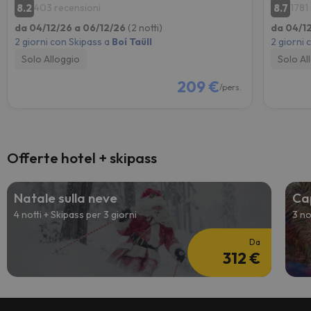
8.2
8.7
403 recensioni
1781
da 04/12/26 a 06/12/26
(2 notti)
da 04/1
2 giorni con Skipass a
Boí Taüll
2 giorni 
Solo Alloggio
Solo Al
209 €
/pers.
Offerte hotel + skipass
Natale sulla neve
Ca
4 notti + Skipass per 3 giorni
3 no
Da
312 €