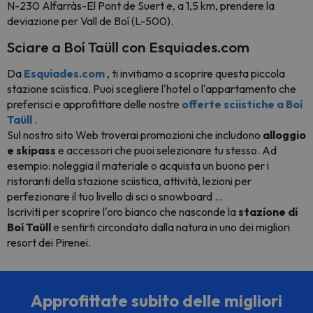
N-230 Alfarràs-El Pont de Suert e, a 1,5 km, prendere la
deviazione per Vall de Boí (L-500).
Sciare a Boí Taüll con Esquiades.com
Da
Esquiades.com
, ti invitiamo a scoprire questa piccola
stazione sciistica. Puoi scegliere l'hotel o l'appartamento che
preferisci e approfittare delle nostre
offerte sciistiche a Boí
Taüll
.
Sul nostro sito Web troverai promozioni che includono
alloggio
e skipass
e accessori che puoi selezionare tu stesso. Ad
esempio: noleggia il materiale o acquista un buono per i
ristoranti della stazione sciistica, attività, lezioni per
perfezionare il tuo livello di sci o snowboard ...
Iscriviti per scoprire l'oro bianco che nasconde la
stazione di
Boí Taüll
e sentirti circondato dalla natura in uno dei migliori
resort dei Pirenei.
Approfittate subito delle migliori