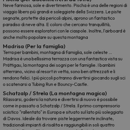
Neve farinosa, sole e divertimento. Pischa è una delle regioni di
viaggio libero più grandi e soleggiate della Svizzera. Le piste
segnate, protette dai pericoli alpini, aprono un fantastico
paradiso di neve alta. E coloro che cercano tranquillità,
possono essere esploratori con le ciaspole. Inoltre, l'airboard è
anche molto popolare su questa montagna
Madrisa (Per la famiglia)
Terra per bambini, montagna di famiglia, sole celeste ...
Madrisa è una bellissima terrazza con una fantastica vista su
Prättigau, la montagna dei sogni per le famiglie. I bambini
atterrano, vicino al resort in vetta, sono ben attrezzati e li
rendono felici. I più piccoli potranno divertirsi giocando sugli sci
o scatenarsi a Tubing Run e Bouncy-Castle.
Schatzalp / Strela (La montagna magica)
Rilassarsi, godersi la natura e divertirsi di nuovo è possibile
come in passato a Schatzalp / Strela. Il primo comprensorio
sciistico "rallentato" in Europa e situato sul lato più soleggiato
di Davos. Ideale da trovare: piste leggermente inclinate,
tradizionali impianti di risalita e raggiungibili in soli quattro