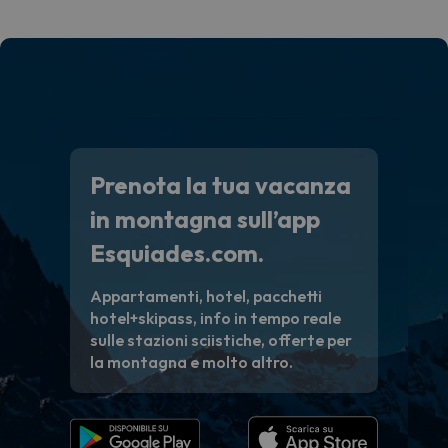
voluto
per 6 g
paghi 
Prenota la tua vacanza
in montagna sull’app
Esquiades.com.
Appartamenti, hotel, pacchetti
hotel+skipass, info in tempo reale
sulle stazioni sciistiche, offerte per
la montagna e molto altro.