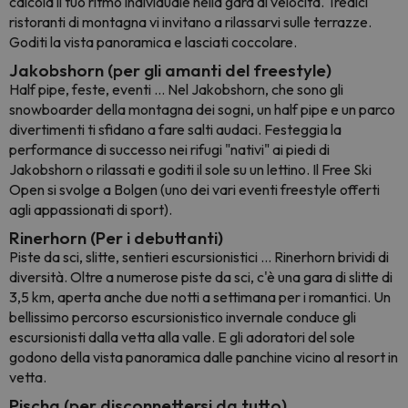
calcola il tuo ritmo individuale nella gara di velocità. Tredici
ristoranti di montagna vi invitano a rilassarvi sulle terrazze.
Goditi la vista panoramica e lasciati coccolare.
Jakobshorn (per gli amanti del freestyle)
Half pipe, feste, eventi ... Nel Jakobshorn, che sono gli
snowboarder della montagna dei sogni, un half pipe e un parco
divertimenti ti sfidano a fare salti audaci. Festeggia la
performance di successo nei rifugi "nativi" ai piedi di
Jakobshorn o rilassati e goditi il sole su un lettino. Il Free Ski
Open si svolge a Bolgen (uno dei vari eventi freestyle offerti
agli appassionati di sport).
Rinerhorn (Per i debuttanti)
Piste da sci, slitte, sentieri escursionistici ... Rinerhorn brividi di
diversità. Oltre a numerose piste da sci, c'è una gara di slitte di
3,5 km, aperta anche due notti a settimana per i romantici. Un
bellissimo percorso escursionistico invernale conduce gli
escursionisti dalla vetta alla valle. E gli adoratori del sole
godono della vista panoramica dalle panchine vicino al resort in
vetta.
Pischa (per disconnettersi da tutto)