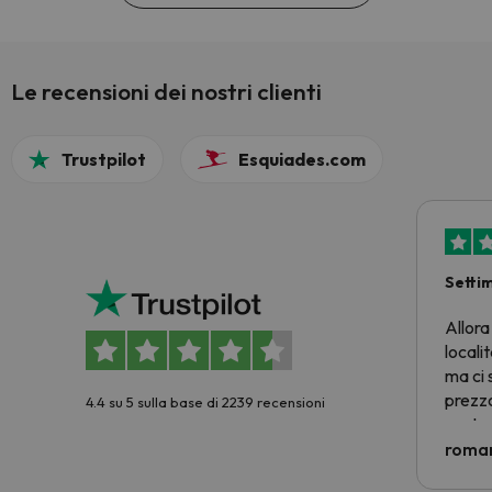
Le recensioni dei nostri clienti
Trustpilot
Esquiades.com
Setti
Allora
locali
ma ci 
prezzo
4.4 su 5 sulla base di 2239 recensioni
nostra 
econom
roman
costre