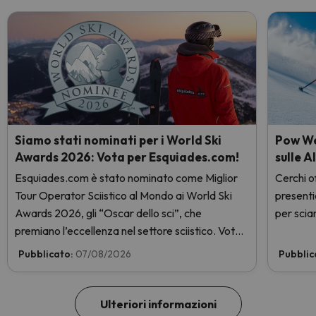
Siamo stati nominati per i World Ski
Pow Wee
Awards 2026: Vota per Esquiades.com!
sulle A
Esquiades.com è stato nominato come Miglior
Cerchi of
Tour Operator Sciistico al Mondo ai World Ski
presenti
Awards 2026, gli “Oscar dello sci”, che
per sciar
premiano l’eccellenza nel settore sciistico. Vota
subito e aiutaci a arrivare in cima!
Pubblicato:
07/08/2026
Pubblic
Ulteriori informazioni