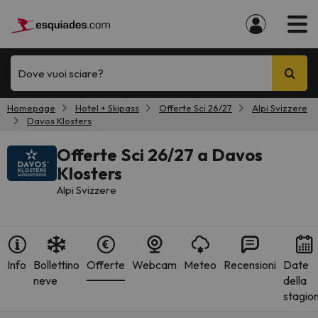
Dove vuoi sciare?
Homepage
Hotel + Skipass
Offerte Sci 26/27
Alpi Svizzere
Davos Klosters
Offerte Sci 26/27 a Davos
Klosters
Alpi Svizzere
Info
Bollettino
Offerte
Webcam
Meteo
Recensioni
Date
neve
della
stagio