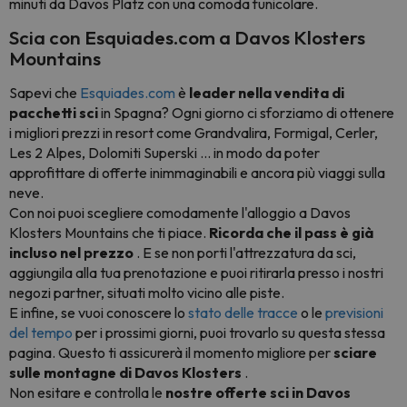
minuti da Davos Platz con una comoda funicolare.
Scia con Esquiades.com a Davos Klosters
Mountains
Sapevi che
Esquiades.com
è
leader nella vendita di
pacchetti sci
in Spagna? Ogni giorno ci sforziamo di ottenere
i migliori prezzi in resort come Grandvalira, Formigal, Cerler,
Les 2 Alpes, Dolomiti Superski ... in modo da poter
approfittare di offerte inimmaginabili e ancora più viaggi sulla
neve.
Con noi puoi scegliere comodamente l'alloggio a Davos
Klosters Mountains che ti piace.
Ricorda che il pass è già
incluso nel prezzo
. E se non porti l'attrezzatura da sci,
aggiungila alla tua prenotazione e puoi ritirarla presso i nostri
negozi partner, situati molto vicino alle piste.
E infine, se vuoi conoscere lo
stato delle tracce
o le
previsioni
del tempo
per i prossimi giorni, puoi trovarlo su questa stessa
pagina. Questo ti assicurerà il momento migliore per
sciare
sulle montagne di Davos Klosters
.
Non esitare e controlla le
nostre offerte sci in Davos