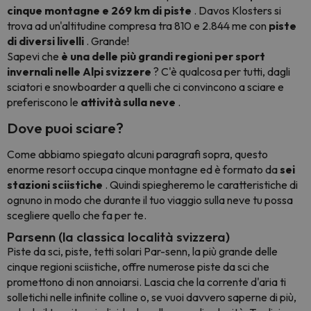
cinque montagne e 269 km di piste
. Davos Klosters si
trova ad un'altitudine compresa tra 810 e 2.844 me con
piste
di diversi livelli
. Grande!
Sapevi che
è una delle più grandi regioni per sport
invernali nelle Alpi svizzere
? C'è qualcosa per tutti, dagli
sciatori e
snowboarder
a quelli che ci convincono a sciare e
preferiscono le
attività sulla neve
.
Dove puoi sciare?
Come abbiamo spiegato alcuni paragrafi sopra, questo
enorme resort occupa cinque montagne ed è formato da
sei
stazioni sciistiche
. Quindi spiegheremo le caratteristiche di
ognuno in modo che durante il tuo viaggio sulla neve tu possa
scegliere quello che fa per te.
Parsenn (la classica località svizzera)
Piste da sci, piste, tetti solari Par-senn, la più grande delle
cinque regioni sciistiche, offre numerose piste da sci che
promettono di non annoiarsi. Lascia che la corrente d'aria ti
solletichi nelle infinite colline o, se vuoi davvero saperne di più,