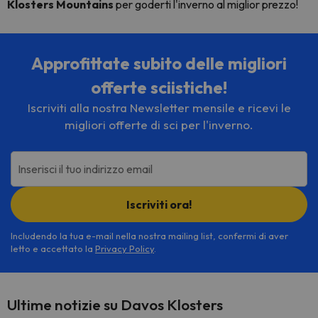
Klosters Mountains
per goderti l'inverno al miglior prezzo!
Approfittate subito delle migliori
offerte sciistiche!
Iscriviti alla nostra Newsletter mensile e ricevi le
migliori offerte di sci per l'inverno.
Inserisci il tuo indirizzo email
Iscriviti ora!
Includendo la tua e-mail nella nostra mailing list, confermi di aver
letto e accettato la
Privacy Policy
.
Ultime notizie su Davos Klosters