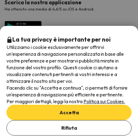
Scarica la nostra applicazione
Ha ottenuto una media di 4,6/5 su iOS e Android.
La tua privacy è importante per noi
Utilizziamo i cookie esclusivamente per offrirvi
un’esperienza di navigazione personalizzata in base alle
vostre preferenze e per mostrarvi pubblicità mirate in
funzione del vostro profilo. Questi cookie ci aiutano a
visualizzare contenuti pertinenti ai vostri interessi e a
Metodi di pagamento disponibili
ottimizzare il nostro sito per voi.
Facendo clic su "Accetta e continua", ci permetti di fornire
un'esperienza di navigazione più efficiente e pertinente.
Per maggiori dettagli, leggi la nostra
Politica sui Cookies.
Termini e condizioni generali
Accetta
Protezione dei dati
Informativa sui cookie
Rifiuta