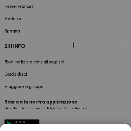
Pirinei Francesi
Andorra
Spagna
SKI INFO
Blog, notizie e consigli sugli sci
Guida di sci
Viaggiare in gruppo
Scarica la nostra applicazione
Ha ottenuto una media di 4,6/5 su iOS e Android.