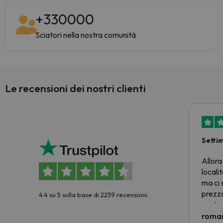
+
330000
Sciatori nella nostra comunità
Le recensioni dei nostri clienti
Setti
Allora
locali
ma ci 
prezzo
4.4 su 5 sulla base di 2239 recensioni
nostra 
econom
roman