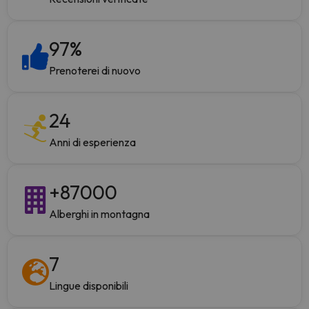
97
%
Prenoterei di nuovo
24
Anni di esperienza
+
87000
Alberghi in montagna
7
Lingue disponibili