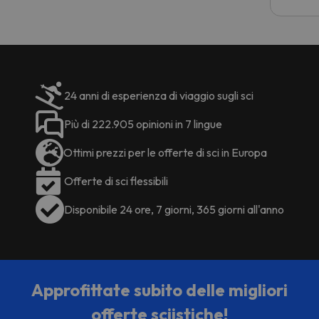
costre
voluto
per 6 g
paghi 
24 anni di esperienza di viaggio sugli sci
Più di 222.905 opinioni in 7 lingue
Ottimi prezzi per le offerte di sci in Europa
Offerte di sci flessibili
Disponibile 24 ore, 7 giorni, 365 giorni all'anno
Approfittate subito delle migliori
offerte sciistiche!