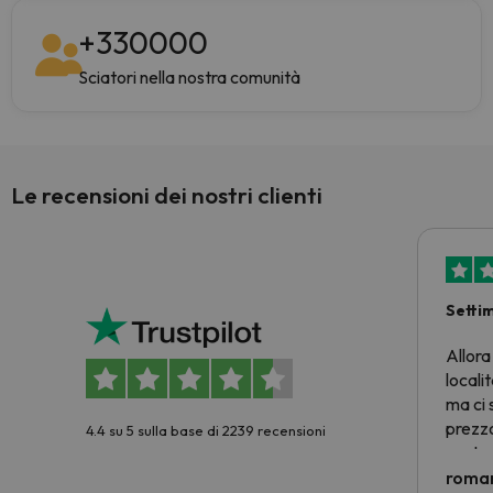
+
330000
Sciatori nella nostra comunità
Le recensioni dei nostri clienti
Setti
Allora
locali
ma ci 
prezzo
4.4 su 5 sulla base di 2239 recensioni
nostra 
econom
roman