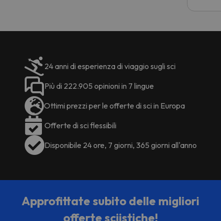
costre
voluto
per 6 g
paghi 
24 anni di esperienza di viaggio sugli sci
Più di 222.905 opinioni in 7 lingue
Ottimi prezzi per le offerte di sci in Europa
Offerte di sci flessibili
Disponibile 24 ore, 7 giorni, 365 giorni all'anno
Approfittate subito delle migliori
offerte sciistiche!