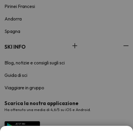
Pirinei Francesi
Andorra
Spagna
SKI INFO
Blog, notizie e consigli sugli sci
Guida di sci
Viaggiare in gruppo
Scarica la nostra applicazione
Ha ottenuto una media di 4,6/5 su iOS e Android.