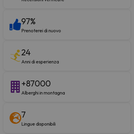
97
%
Prenoterei di nuovo
24
Anni di esperienza
+
87000
Alberghi in montagna
7
Lingue disponibili