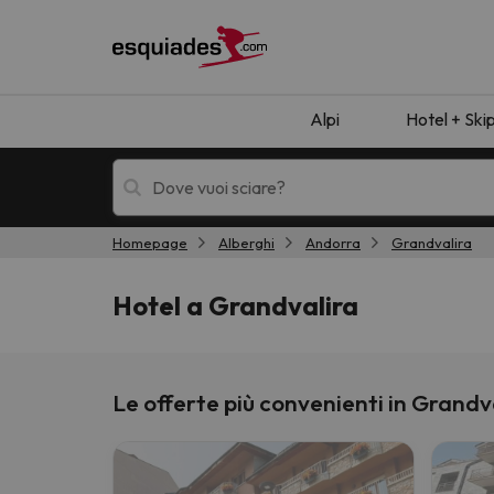
Alpi
Hotel + Ski
Homepage
Alberghi
Andorra
Grandvalira
Hotel + skipass
Hotel di montagn
Hotel a Grandvalira
Le offerte più convenienti in Grandv
Ops, non abbiamo trovato alcun risultato corr