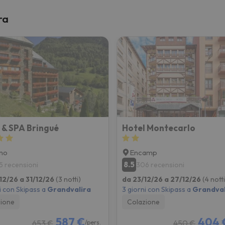
ra
 & SPA Bringué
Hotel Montecarlo
no
Encamp
8.5
5 recensioni
306 recensioni
12/26 a 31/12/26
(3 notti)
da 23/12/26 a 27/12/26
(4 notti
i con Skipass a
Grandvalira
3 giorni con Skipass a
Grandval
ione
Colazione
587 €
404 
653 €
450 €
/pers.