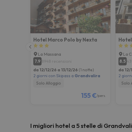
Sembra che il nostro ricercatore abbia perso 
Hotel Marco Polo by Nexta
Hotel
La Massana
La C
7.9
8.5
8948 recensioni
43
da 12/12/26 a 13/12/26
(1 notte)
da 12/
2 giorni con Skipass a
Grandvalira
2 giorn
Solo Alloggio
Solo 
155 €
/pers.
I migliori hotel a 5 stelle di Grandval