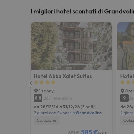
I migliori hotel scontati di Grandvali
Hotel Abba Xalet Suites
Hotel
Sispony
Ordi
8.8
9
1267 recensioni
24
da 28/12/26 a 31/12/26
(3 notti)
da 28/
2 giorni con Skipass a
Grandvalira
2 giorn
Colazione
Colaz
585 €
651 €
/pers.