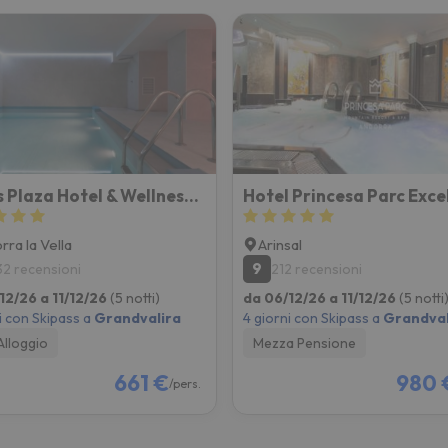
Suites Plaza Hotel & Wellness Andorra
rra la Vella
Arinsal
9
32 recensioni
212 recensioni
12/26 a 11/12/26
(5 notti)
da 06/12/26 a 11/12/26
(5 notti
i con Skipass a
Grandvalira
4 giorni con Skipass a
Grandval
Alloggio
Mezza Pensione
661 €
980 
/pers.