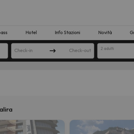
pass
Hotel
Info Stazioni
Novità
G
2 adulti
Check-in
Check-out
a
alira
ispondente alla sua ricerca. Provare a modificare la destinazione.