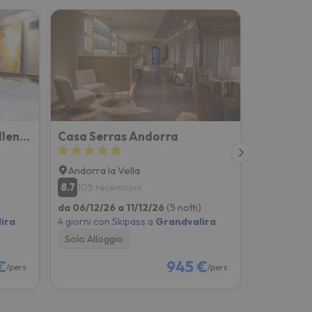
Hotel Princesa Parc Excellence (ex Diana Parc)
Casa Serras Andorra
Andorra la Vella
8.7
105 recensioni
)
da 06/12/26 a 11/12/26
(5 notti)
ira
4 giorni con Skipass a
Grandvalira
Solo Alloggio
€
945 €
/pers.
/pers.