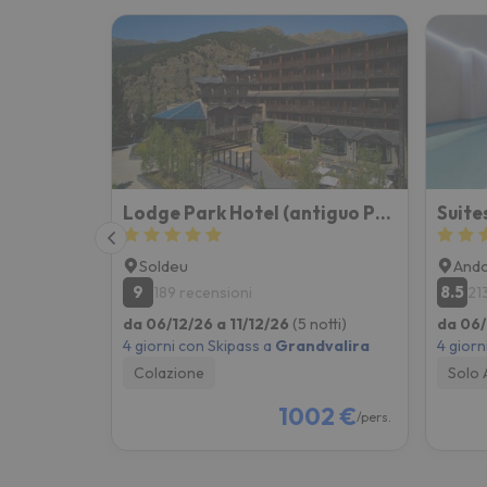
Lodge Park Hotel (antiguo Park Piolets)
Soldeu
Ando
9
8.5
189 recensioni
21
da 06/12/26 a 11/12/26
(5 notti)
da 06/
4 giorni con Skipass a
Grandvalira
4 giorn
Colazione
Solo 
1002 €
/pers.