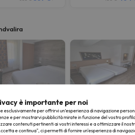
andvalira
 Cims
Hotel Avanti
ivacy è importante per noi
de la Casa
Pas de la Casa
ie esclusivamente per offrirvi un’esperienza di navigazione person
7.8
43 recensioni
488 recensioni
enze e per mostrarvi pubblicità mirate in funzione del vostro profil
izzare contenuti pertinenti ai vostri interessi e a ottimizzare il nostr
12/26 a 11/12/26
(5 notti)
da 06/12/26 a 11/12/26
(5 notti
ccetta e continua", ci permetti di fornire un'esperienza di navigazi
i con Skipass a
Grandvalira
4 giorni con Skipass a
Grandval