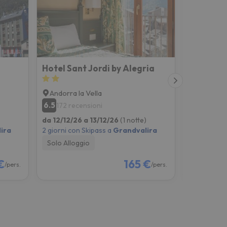
Hotel Sant Jordi by Alegria
Hotel Fo
Andorra la Vella
Sant Juli
6.5
7.5
172 recensioni
532 rec
da 12/12/26 a 13/12/26
(1 notte)
da 12/12/2
ira
2 giorni con Skipass a
Grandvalira
2 giorni co
Solo Alloggio
Solo Allog
€
165 €
/pers.
/pers.