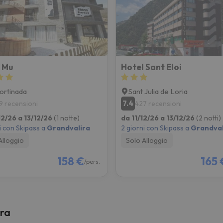
la strada. Non appena troverà la bussola, tornerà.
 Mu
Hotel Sant Eloi
ortinada
Sant Julia de Loria
7.4
9 recensioni
427 recensioni
12/26 a 13/12/26
(1 notte)
da 11/12/26 a 13/12/26
(2 notti)
i con Skipass a
Grandvalira
2 giorni con Skipass a
Grandval
Alloggio
Solo Alloggio
158 €
165 
/pers.
ira