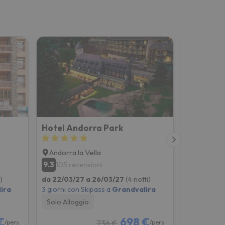
Hotel Andorra Park
Ski Plaza
Andorra la Vella
Canillo
9.3
8.6
105 recensioni
471 rec
)
da 22/03/27 a 26/03/27
(4 notti)
da 05/02/
ira
3 giorni con Skipass a
Grandvalira
2 giorni co
Solo Alloggio
Solo Allog
€
698 €
736 €
/pers.
/pers.