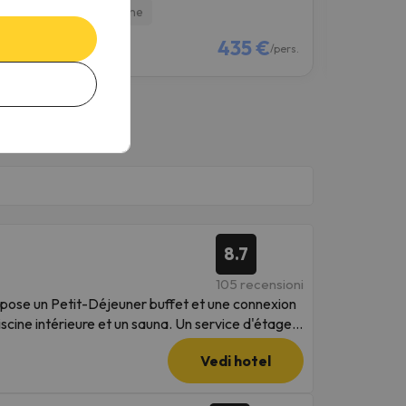
Colazione
Solo Allog
€
435 €
/pers.
/pers.
8.7
105 recensioni
opose un Petit-Déjeuner buffet et une connexion
scine intérieure et un sauna. Un service d'étage,
t à votre disposition. Chaque chambre dispose
Vedi hotel
t une vue sur la ville. Toutes les chambres sont
ra propose un hébergement 5 étoiles avec un
établissement, tandis que le sanctuaire de