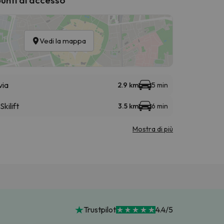
Vedi la mappa
via
2.9 km
5 min
Skilift
3.5 km
6 min
Mostra di più
Trustpilot
4.4/5