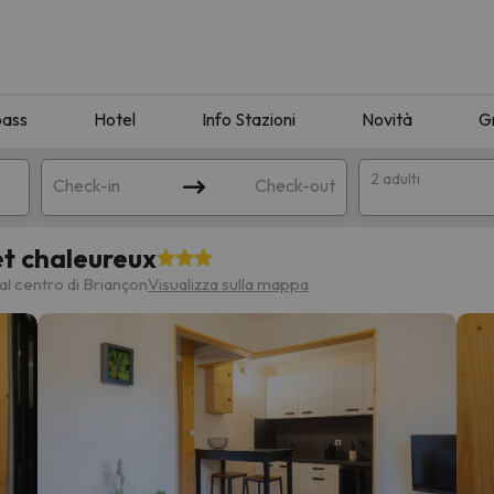
pass
Hotel
Info Stazioni
Novità
G
2 adulti
Check-in
Check-out
et chaleureux
a
al centro di Briançon
Visualizza sulla mappa
ispondente alla sua ricerca. Provare a modificare la destinazione.