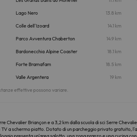
Lago Nero
13.8 km
Colle dell'Izoard
14.1 km
Parco Avventura Chaberton
14.9 km
Bardonecchia Alpine Coaster
18.1 km
Forte Bramafam
18.5 km
Valle Argentera
19 km
distanze effettive possono variare.
Serre Chevalier Briançon e a 3,2 km dalla scuola di sci Serre Cheva
a TV a schermo piatto. Dotato di un parcheggio privato gratuito, l
'alloggio presenta un'area salotto, una zona pranzo e una cucina con