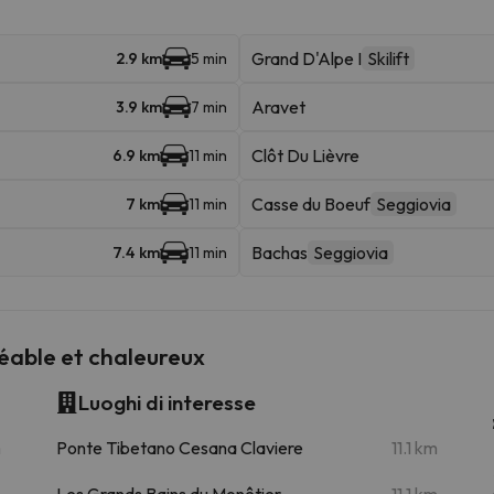
Grand D'Alpe I
Skilift
2.9 km
5 min
Aravet
3.9 km
7 min
Clôt Du Lièvre
6.9 km
11 min
Casse du Boeuf
Seggiovia
7 km
11 min
Bachas
Seggiovia
7.4 km
11 min
réable et chaleureux
Luoghi di interesse
m
Ponte Tibetano Cesana Claviere
11.1 km
Les Grands Bains du Monêtier
11.1 km