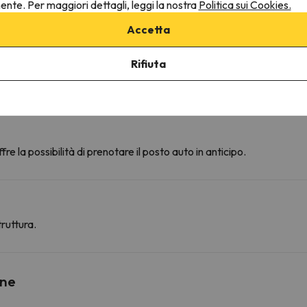
nente. Per maggiori dettagli, leggi la nostra
Politica sui Cookies.
Accetta
Rifiuta
fre la possibilità di prenotare il posto auto in anticipo.
ruttura.
ine