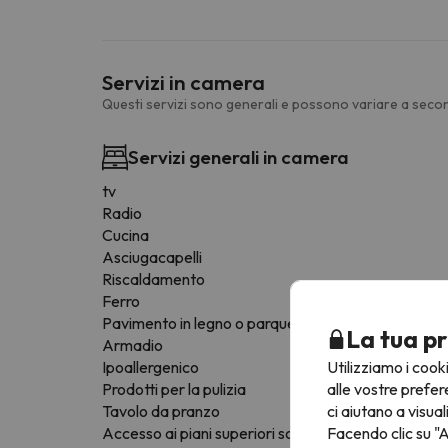
Servizi in camera
Questi servizi sono generali e possono variare a secon
Servizi generali in camera
tv
Radio
Cucina
Asciugacapelli
Riscaldamento
Ferro
Pavimento in legno o parquet
La tua pr
Armadio
Utilizziamo i cook
Ipoallergenico
alle vostre prefer
Prodotti per la pulizia
ci aiutano a visual
Tavolo da pranzo
Facendo clic su "A
Accesso ai piani superiori solo tramite scale