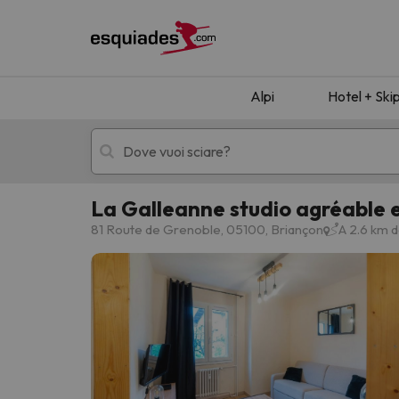
Alpi
Hotel + Ski
La Galleanne studio agréable 
Hotel + skipass
Hotel di montagn
81 Route de Grenoble, 05100, Briançon
A 2.6 km d
Ops, non abbiamo trovato alcun risultato corr