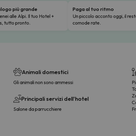
talogo più grande
Paga al tuo ritmo
enei alle Alpi. Il tuo Hotel +
Un piccolo acconto oggi, il rest
s, tutto pronto.
comode rate.
Animali domestici
Gli animali non sono ammessi
P
Ta
Z
Principali servizi dell'hotel
C
Salone da parrucchiere
F