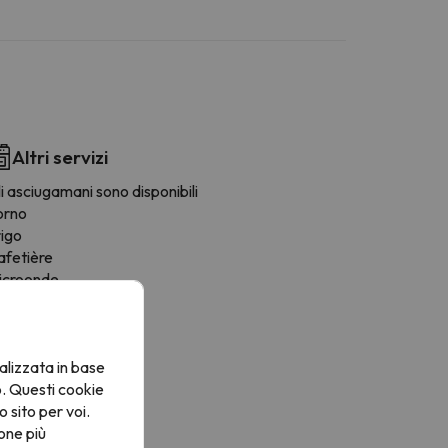
Altri servizi
i asciugamani sono disponibili
orno
rigo
afetière
icroonde
tendino
oviglie
ona pranzo
alizzata in base
rnelli
o. Questi cookie
o sito per voi.
one più