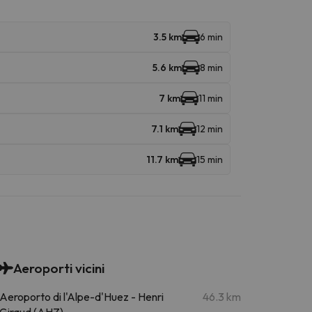
3.5 km
6 min
5.6 km
8 min
7 km
11 min
7.1 km
12 min
11.7 km
15 min
Aeroporti vicini
Aeroporto di l'Alpe-d'Huez - Henri
46.3 km
Giraud (AHZ)