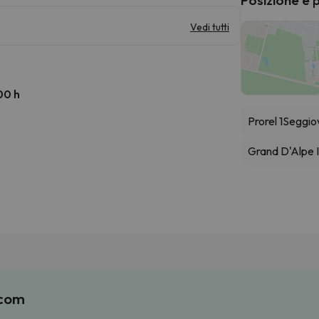
Vedi tutti
00 h
Prorel 1
Seggio
Grand D'Alpe I
.com