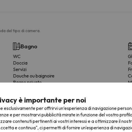
da del tipo di camera.
Bagno
WC
Gl
Doccia
F
Servizi
F
Douche ou baignoire
C
Bagno privato
M
Carta igienica
S
WC rialzato
St
ivacy è importante per noi
Shampoo
Z
ie esclusivamente per offrirvi un’esperienza di navigazione person
Condizionatore
Fo
enze e per mostrarvi pubblicità mirate in funzione del vostro profil
Gel doccia
izzare contenuti pertinenti ai vostri interessi e a ottimizzare il nostr
ccetta e continua", ci permetti di fornire un'esperienza di navigazi