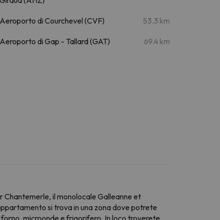
Aeroporto di Courchevel (CVF)
53.3 km
Aeroporto di Gap - Tallard (GAT)
69.4 km
lier Chantemerle, il monolocale Galleanne et
'appartamento si trova in una zona dove potrete
 forno, microonde e frigorifero. In loco troverete