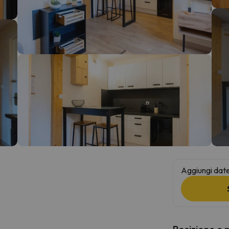
la strada. Non appena troverà la bussola, tornerà.
Aggiungi date 
Posizione e 