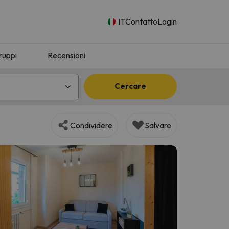
IT
Contatto
Login
ruppi
Recensioni
Cercare
Condividere
Salvare