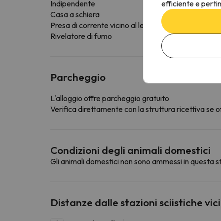
efficiente e perti
Indipendente
Casa a schiera
Presa di corrente vicino al letto
Rivelatore di fumo
Parcheggio
L'alloggio offre parcheggio gratuito
Verifica direttamente con la struttura ricettiva se of
Condizioni degli animali domestici
Gli animali domestici non sono ammessi in questa st
Distanze dalle stazioni sciistiche vic