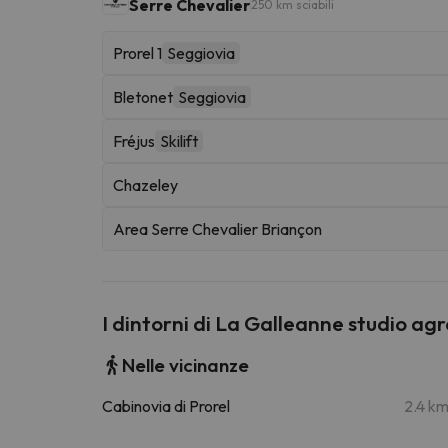
Serre Chevalier
250 km sciabili
Prorel 1
Seggiovia
Bletonet
Seggiovia
Fréjus
Skilift
Chazeley
Area Serre Chevalier Briançon
I dintorni di La Galleanne studio ag
Nelle vicinanze
Cabinovia di Prorel
2.4 k