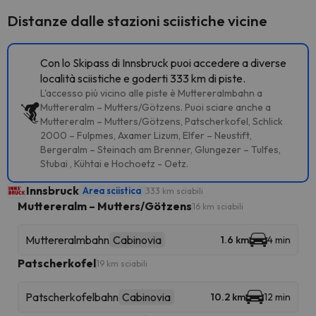
Distanze dalle stazioni sciistiche vicine
Con lo Skipass di Innsbruck puoi accedere a diverse
località sciistiche e goderti 333 km di piste.
L'accesso più vicino alle piste è Muttereralmbahn a
Muttereralm – Mutters/Götzens. Puoi sciare anche a
Muttereralm – Mutters/Götzens, Patscherkofel, Schlick
2000 – Fulpmes, Axamer Lizum, Elfer – Neustift,
Bergeralm – Steinach am Brenner, Glungezer – Tulfes,
Stubai , Kühtai e Hochoetz - Oetz.
Innsbruck
Area sciistica
333 km sciabili
Muttereralm – Mutters/Götzens
16 km sciabili
Muttereralmbahn
Cabinovia
1.6 km
4 min
Patscherkofel
19 km sciabili
Patscherkofelbahn
Cabinovia
10.2 km
12 min