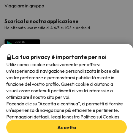
Viaggiare in gruppo
Scarica la nostra applicazione
Ha ottenuto una media di 4,6/5 su iOS e Android.
La tua privacy è importante per noi
Utilizziamo i cookie esclusivamente per offrirvi
un’esperienza di navigazione personalizzata in base alle
vostre preferenze e per mostrarvi pubblicità mirate in
funzione del vostro profilo. Questi cookie ci aiutano a
visualizzare contenuti pertinenti ai vostri interessi e a
Metodi di pagamento disponibili
ottimizzare il nostro sito per voi.
Facendo clic su "Accetta e continua", ci permetti di fornire
un'esperienza di navigazione più efficiente e pertinente.
Per maggiori dettagli, leggi la nostra
Politica sui Cookies.
Termini e condizioni generali
Accetta