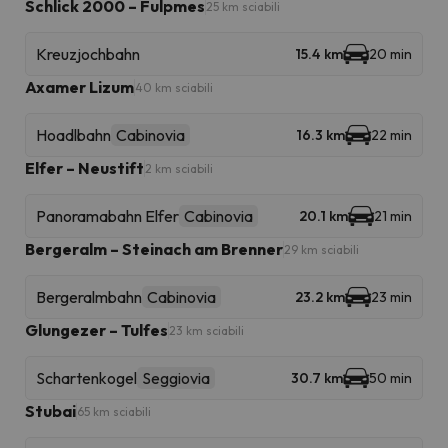
Schlick 2000 – Fulpmes
25 km sciabili
Kreuzjochbahn
15.4 km
20 min
Axamer Lizum
40 km sciabili
Hoadlbahn
Cabinovia
16.3 km
22 min
Elfer – Neustift
2 km sciabili
Panoramabahn Elfer
Cabinovia
20.1 km
21 min
Bergeralm – Steinach am Brenner
29 km sciabili
Bergeralmbahn
Cabinovia
23.2 km
23 min
Glungezer – Tulfes
23 km sciabili
Schartenkogel
Seggiovia
30.7 km
50 min
Stubai
65 km sciabili