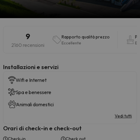
9
Rapporto qualità prezzo
Pu
Eccellente
Ec
2160 recensioni
Installazioni e servizi
Wifi e Internet
Spa e benessere
Animali domestici
Vedi tutti
Orari di check-in e check-out
Check-in
Check out