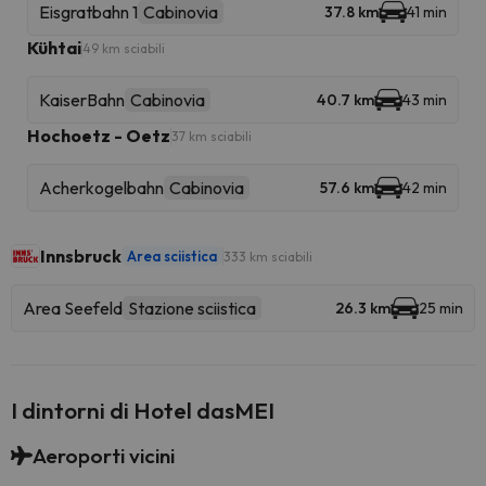
Eisgratbahn 1
Cabinovia
37.8 km
41 min
Kühtai
49 km sciabili
KaiserBahn
Cabinovia
40.7 km
43 min
Hochoetz - Oetz
37 km sciabili
Acherkogelbahn
Cabinovia
57.6 km
42 min
Innsbruck
Area sciistica
333 km sciabili
Area Seefeld
Stazione sciistica
26.3 km
25 min
I dintorni di Hotel dasMEI
Aeroporti vicini