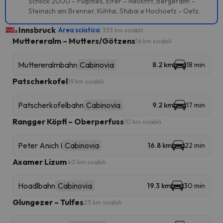
Schlick 2000 – Fulpmes, Elfer – Neustift, Bergeralm –
Steinach am Brenner, Kühtai, Stubai e Hochoetz - Oetz.
Innsbruck
Area sciistica
333 km sciabili
Muttereralm – Mutters/Götzens
16 km sciabili
Muttereralmbahn
Cabinovia
8.2 km
18 min
Patscherkofel
19 km sciabili
Patscherkofelbahn
Cabinovia
9.2 km
17 min
Rangger Köpfl – Oberperfuss
10 km sciabili
Peter Anich I
Cabinovia
16.8 km
22 min
Axamer Lizum
40 km sciabili
Hoadlbahn
Cabinovia
19.3 km
30 min
Glungezer – Tulfes
23 km sciabili