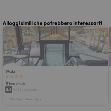
per 6 g
paghi 
Alloggi simili che potrebbero interessarti
Walzl
Innsbruck
8.8
1248 recensioni
a 29.2 km da Innsbruck