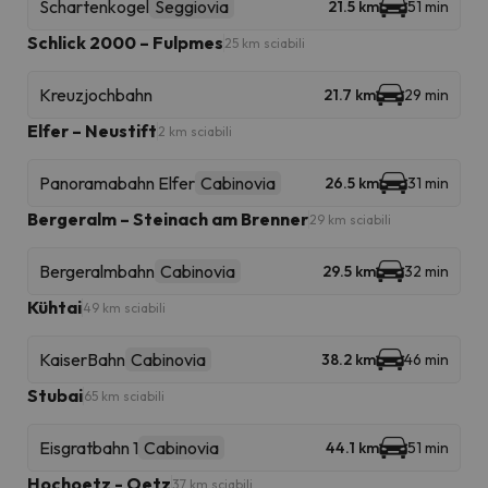
Schartenkogel
Seggiovia
21.5 km
51 min
Schlick 2000 – Fulpmes
25 km sciabili
Kreuzjochbahn
21.7 km
29 min
Elfer – Neustift
2 km sciabili
Panoramabahn Elfer
Cabinovia
26.5 km
31 min
Bergeralm – Steinach am Brenner
29 km sciabili
Bergeralmbahn
Cabinovia
29.5 km
32 min
Kühtai
49 km sciabili
KaiserBahn
Cabinovia
38.2 km
46 min
Stubai
65 km sciabili
Eisgratbahn 1
Cabinovia
44.1 km
51 min
Hochoetz - Oetz
37 km sciabili