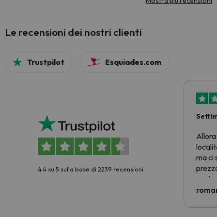
Mostra più recensioni
Le recensioni dei nostri clienti
Trustpilot
Esquiades.com
Setti
Allora
locali
ma ci 
prezzo
4.4 su 5 sulla base di 2239 recensioni
nostra 
econom
roman
costre
voluto