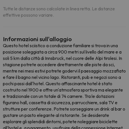
Tutte le distanze sono calcolate in linea retta. Le distanze
effettive possono variare.
Informazioni sull'alloggio
Questo hotel sciistico a conduzione familiare si trova in una
posizione soleggiata a circa 900 metri sul livello del mare e a
soli 5 km dalla città di Innsbruck, nel cuore delle Alpi tirolesi. In
stagione potrete accedere direttamente alle piste da sci,
mentre nei mesi estivi potrete godervi il paesaggio mozzafiato
e fare il bagno nel vicino lago. Ristoranti, pub e negozi sono a
pochi passi dall'hotel. Questo affascinante hotel è stato
costruito nel 1900 e offre un'atmosfera sportiva ma elegante
e tradizionale con un totale di 74 camere. Tra le dotazioni
figurano hall, cassetta di sicurezza, parrucchiere, sala TV e
strutture per conferenze. Potrete sorseggiare un drink al bar o
gustare un pasto elegante al ristorante. Se desiderate
esplorare gli splendidi dintorni, potete noleggiare biciclette
all'hotel e, a pagamento, usufruire della connessione Internet