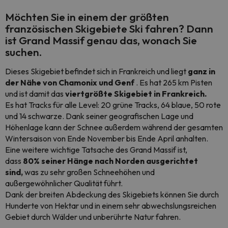
Möchten Sie in einem der größten
französischen Skigebiete Ski fahren? Dann
ist
Grand Massif genau
das, wonach Sie
suchen.
Dieses Skigebiet befindet sich in Frankreich und liegt
ganz in
der Nähe von Chamonix und Genf
. Es hat 265 km Pisten
und ist damit das
viertgrößte Skigebiet in Frankreich.
Es hat Tracks für alle Level: 20 grüne Tracks, 64 blaue, 50 rote
und 14 schwarze. Dank seiner geografischen Lage und
Höhenlage kann der Schnee außerdem während der gesamten
Wintersaison von Ende November bis Ende April anhalten.
Eine weitere wichtige Tatsache des Grand Massif ist,
dass
80% seiner Hänge nach Norden ausgerichtet
sind,
was zu sehr großen Schneehöhen und
außergewöhnlicher Qualität führt.
Dank der breiten Abdeckung des Skigebiets können Sie durch
Hunderte von Hektar und in einem sehr abwechslungsreichen
Gebiet durch Wälder und unberührte Natur fahren.