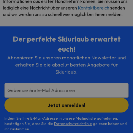
Informationen aus erster Hand liefern können. Sie müssen uns
lediglich eine Nachricht über unseren
Kontaktbereich
senden
und wir werden uns so schnell wie möglich bei Ihnen melden.
Der perfekte Skiurlaub erwartet
euch!
Abonnieren Sie unseren monatlichen Newsletter und
erhalten Sie die absolut besten Angebote für
Skiurlaub.
Geben sie ihre E-Mail Adresse ein
Jetzt anmelden!
Indem Sie Ihre E-Mail-Adresse in unsere Mailingliste aufnehmen,
bestätigen Sie, dass Sie die
Datenschutzrichtlinie
gelesen haben und
ihr zustimmen.