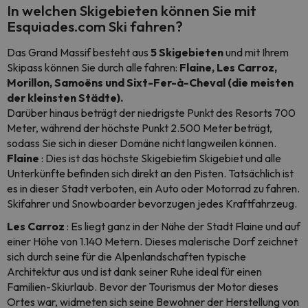
In welchen Skigebieten können Sie mit
Esquiades.com Ski fahren?
Das Grand Massif besteht aus
5 Skigebieten
und mit Ihrem
Skipass können Sie durch alle fahren:
Flaine, Les Carroz,
Morillon, Samoëns und Sixt-Fer-à-Cheval (die meisten
der kleinsten Städte).
Darüber hinaus beträgt der niedrigste Punkt des Resorts 700
Meter, während der höchste Punkt 2.500 Meter beträgt,
sodass Sie sich in dieser Domäne nicht langweilen können.
Flaine
: Dies ist das höchste Skigebietim Skigebiet und alle
Unterkünfte befinden sich direkt an den Pisten. Tatsächlich ist
es in dieser Stadt verboten, ein Auto oder Motorrad zu fahren.
Skifahrer und
Snowboarder
bevorzugen jedes Kraftfahrzeug.
Les Carroz
: Es liegt ganz in der Nähe der Stadt Flaine und auf
einer Höhe von 1.140 Metern. Dieses malerische Dorf zeichnet
sich durch seine für die Alpenlandschaften typische
Architektur aus und ist dank seiner Ruhe ideal für einen
Familien-Skiurlaub. Bevor der Tourismus der Motor dieses
Ortes war, widmeten sich seine Bewohner der Herstellung von