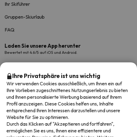
Ihr Skiführer
Gruppen-Skiurlaub
FAQ
Laden Sie unsere App herunter
Bewertet mit 4.6/5 auf iOS und Android.
Ihre Privatsphäre ist uns wichtig
Wir verwenden Cookies ausschließlich, um Ihnen ein auf
Ihre Vorlieben zugeschnittenes Nutzungserlebnis zu bieten
und Ihnen personalisierte Werbung basierend auf Ihrem
Profil anzuzeigen. Diese Cookies helfen uns, Inhalte
entsprechend Ihren Interessen darzustellen und unsere
Website für Sie zu optimieren.
Verfügbare Zahlungsarten
Durch das Klicken auf "Akzeptieren und fortfahren",
ermöglichen Sie es uns, Ihnen eine effizientere und