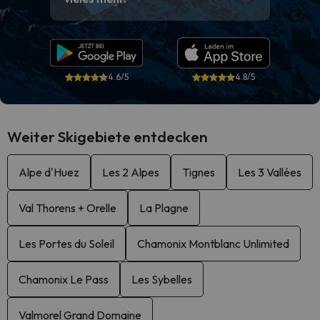
4.6/5
4.8/5
Weiter Skigebiete entdecken
Alpe d'Huez
Les 2 Alpes
Tignes
Les 3 Vallées
Val Thorens + Orelle
La Plagne
Les Portes du Soleil
Chamonix Montblanc Unlimited
Chamonix Le Pass
Les Sybelles
Valmorel Grand Domaine