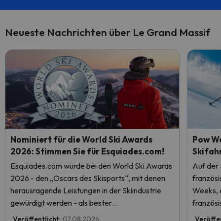
Neueste Nachrichten über Le Grand Massif
Nominiert für die World Ski Awards
Pow We
2026: Stimmen Sie für Esquiades.com!
Skifah
Esquiades.com wurde bei den World Ski Awards
Auf der
2026 - den „Oscars des Skisports“, mit denen
französ
herausragende Leistungen in der Skiindustrie
Weeks, e
gewürdigt werden - als bester
französi
Skiurlaubveranstalter der Welt nominiert.
Veröffentlicht:
07.08.2026
Veröffe