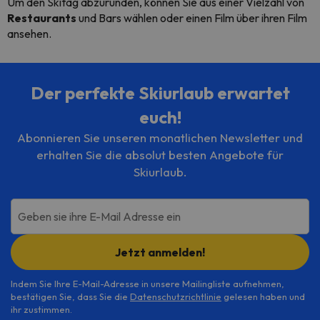
Um den Skitag abzurunden, können Sie aus einer Vielzahl von
Restaurants
und Bars wählen oder einen Film über ihren Film
ansehen.
Der perfekte Skiurlaub erwartet
euch!
Abonnieren Sie unseren monatlichen Newsletter und
erhalten Sie die absolut besten Angebote für
Skiurlaub.
Geben sie ihre E-Mail Adresse ein
Jetzt anmelden!
Indem Sie Ihre E-Mail-Adresse in unsere Mailingliste aufnehmen,
bestätigen Sie, dass Sie die
Datenschutzrichtlinie
gelesen haben und
ihr zustimmen.