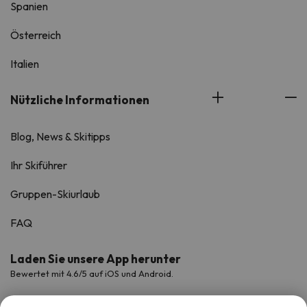
Spanien
Österreich
Italien
Nützliche Informationen
Blog, News & Skitipps
Ihr Skiführer
Gruppen-Skiurlaub
FAQ
Laden Sie unsere App herunter
Bewertet mit 4.6/5 auf iOS und Android.