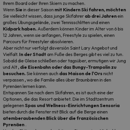
Ihrem Board oder Ihren Skiern zu machen.
Wenn
Sie
in dieser Saison
mit Kindern Ski fahren,
möchten
Sie vielleicht wissen, dass junge Skifahrer
ab drei Jahren
ein
großes Übungsgelände, zwei Tennisschlitten und einen
Kidpark haben.
Außerdem können Kinder im Alter von
6
bis
12 Jahren, wenn sie anfangen, Freestyle zu spielen, einen
Parcours
für
Freestyler absolvieren.
Aber nicht nur verfolgt disversión Saint Lary Angebot und
Vielfalt.
In der Stadt
am Fuße des Berges gibt es viel zu tun.
Sobald die Gleise schließen oder tagsüber, ermutigen wir Jung
und Alt
, die Eisenbahn oder das Bungy-Trampolin zu
besuchen.
Sie können auch
das Maison de l'Ors
nicht
verpassen
,
wo die Familie alles über Braunbären in den
Pyrenäen lernen kann.
Entspannen Sie nach dem Skifahren, es ist auch eine der
Optionen, die das Resort anbietet. Die im Stadtzentrum
gelegenen
Spas und Wellness-Einrichtungen Sensoria
bieten durch die Fenster mit Blick auf die Berge einen
atemberaubenden Blick über die französischen
Pyrenäen
.