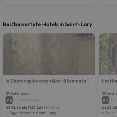
Bestbewertete Hotels in Saint-Lary
le 2 bers duplex cosy séjour à la montagne
Les Ha
Vielle-Aure
Saint-
9.4
9.5
27 Bewertungen
98 
06.12.26 bis 11.12.26
(5 Nächte)
06.12.26
4-Tage-Skipass in
Saint-Lary
4-Tage-S