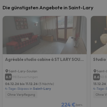
Die günstigsten Angebote in Saint-Lary
Agréable studio cabine à ST LARY SOULAN - 5 couchages
Studio
Saint-Lary-Soulan
Saint-
6.9
8.6
198 Bewertungen
50 
06.12.26 bis 11.12.26
(5 Nächte)
13.12.26
4-Tage-Skipass in
Saint-Lary
4-Tage-S
Ohne Verpflegung
Ohne V
224 €
/pers.