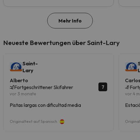
Mehr Info
Neueste Bewertungen über Saint-Lary
Saint-
Lary
Alberto
Carlo
7
Fortgeschrittener Skifahrer
Fort
vor 3 monate
vor 4 
Pistas largas con dificultad media
Estaci
Originaltext auf Spanisch
Origina