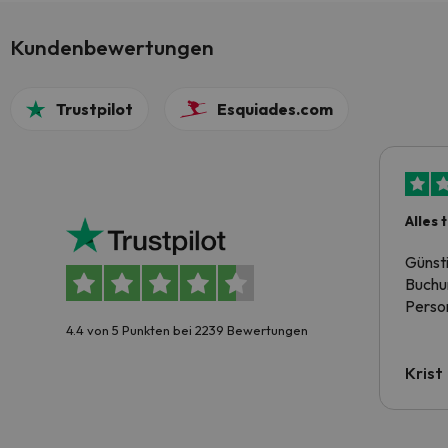
Kundenbewertungen
Trustpilot
Esquiades.com
Alles 
Günst
Buchun
Person
4.4 von 5 Punkten bei 2239 Bewertungen
Krist