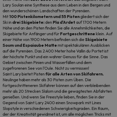
Lary Soulan eine Synthese aus dem Leben in den Bergen und
den wunderschönen Landschaften der Pyrenäen.
Mit
100 Pistenkilometern und 55 Pisten
gliedert sich der
Ski in
drei Skigebiete:
den
Pla d'Ardet
auf 1700 Metern
Höhe und an den Pisten finden Sie alle Annehmlichkeiten, die
Skigebiete für Anfänger und für
Fortgeschrittene
klein. Auf
einer Höhe von 1900 Metern befinden sich die
Skigebiete
Soum und Espaiaube Matte
mit spektakulären Ausblicken
auf die Pyrenäen. Das 2.400 Meter hohe Vallin du Portet ist
der höchste Punkt und ein wahrer Genuss für die Sinne. Das
Gebiet zwischen Pinien und Wasserfällen und dem
zugefrorenen See von l'Oule. Nicht zu vermissen!
Saint Lary bietet Pisten
für alle Arten von Skifahrern.
Neulinge haben mehr als 30 Pisten zum Üben. Die
fortgeschritteneren Skifahrer können auf den verbleibenden
mehr als 20 Strecken Slalom und die gewagtesten Abfahrten
genießen. Und wenn Sie Freestyle lieben, finden Sie in der
Gegend von Saint Lary 2400 einen Snowpark mit Lines
Slopstyle in
verschiedenen Schwierigkeitsgraden. Ein Raum,
der der Kreativität gewidmet ist, um alle möglichen Tricks mit