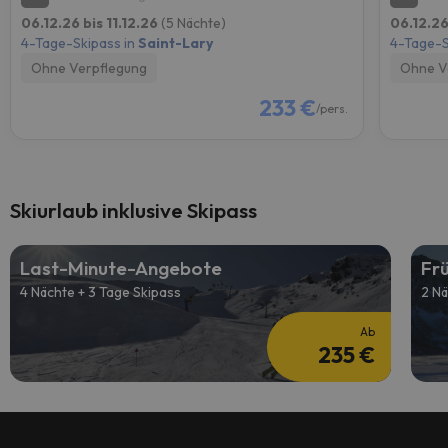
06.12.26 bis 11.12.26
(5 Nächte)
06.12.26
4-Tage-Skipass in
Saint-Lary
4-Tage-S
Ohne Verpflegung
Ohne V
233 €
/pers.
Skiurlaub inklusive Skipass
Last-Minute-Angebote
Fr
4 Nächte + 3 Tage Skipass
2 Nä
Ab
235 €