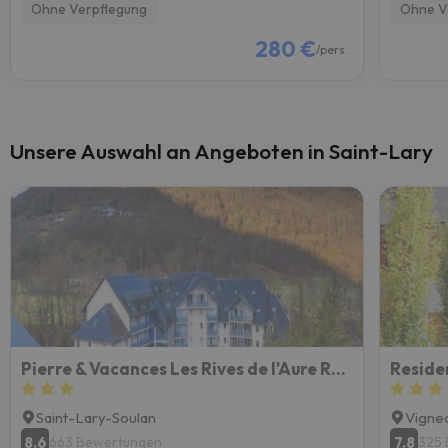
Ohne Verpflegung
Ohne V
280 €
/pers.
Unsere Auswahl an Angeboten in Saint-Lary
Pierre & Vacances Les Rives de l'Aure Résidence
Reside
Saint-Lary-Soulan
Vigne
8.6
7.8
663 Bewertungen
325