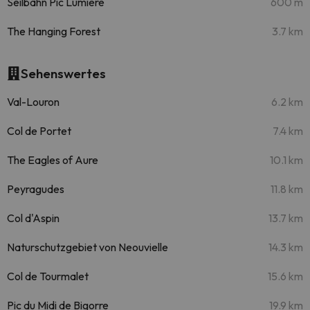
Seilbahn Pic Lumière
600 m
The Hanging Forest
3.7 km
Sehenswertes
Val-Louron
6.2 km
Col de Portet
7.4 km
The Eagles of Aure
10.1 km
Peyragudes
11.8 km
Col d'Aspin
13.7 km
Naturschutzgebiet von Neouvielle
14.3 km
Col de Tourmalet
15.6 km
Pic du Midi de Bigorre
19.9 km