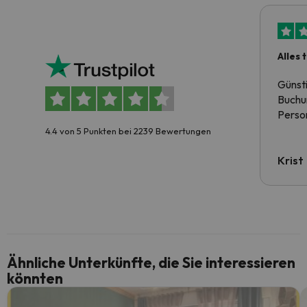
Alles 
Günst
Buchun
Person
4.4 von 5 Punkten bei 2239 Bewertungen
Krist
Ähnliche Unterkünfte, die Sie interessieren
könnten