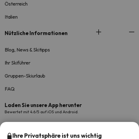
Österreich
Italien
Nützliche Informationen
Blog, News & Skitipps
Ihr Skiführer
Gruppen-Skiurlaub
FAQ
Laden Sie unsere App herunter
Bewertet mit 4.6/5 auf iOS und Android.
Ihre Privatsphäre ist uns wichtig