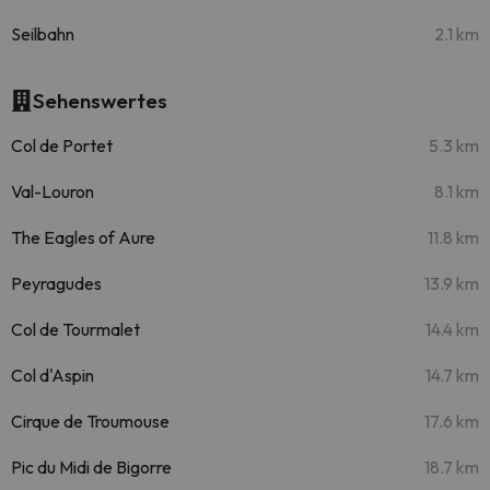
Seilbahn
2.1 km
Sehenswertes
Col de Portet
5.3 km
Val-Louron
8.1 km
The Eagles of Aure
11.8 km
Peyragudes
13.9 km
Col de Tourmalet
14.4 km
Col d'Aspin
14.7 km
Cirque de Troumouse
17.6 km
Pic du Midi de Bigorre
18.7 km