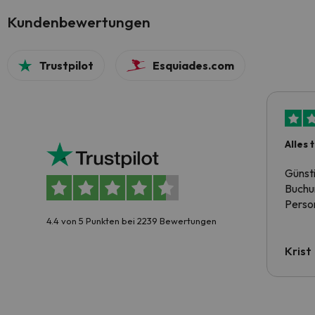
Kundenbewertungen
Trustpilot
Esquiades.com
Alles 
Günst
Buchun
Person
4.4 von 5 Punkten bei 2239 Bewertungen
Krist