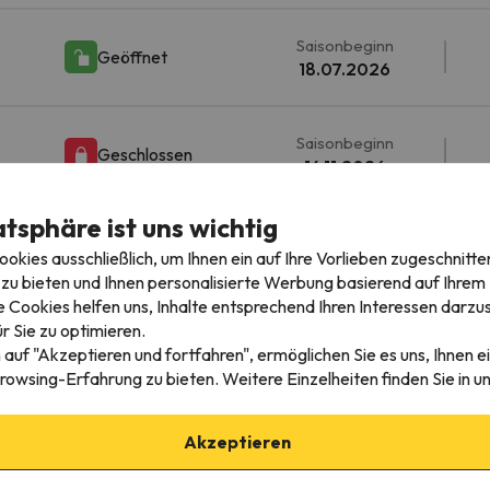
Saisonbeginn
Geöffnet
18.07.2026
Saisonbeginn
Geschlossen
14.11.2026
atsphäre ist uns wichtig
Saisonbeginn
Geschlossen
kies ausschließlich, um Ihnen ein auf Ihre Vorlieben zugeschnitte
12.12.2026
zu bieten und Ihnen personalisierte Werbung basierend auf Ihrem P
 Cookies helfen uns, Inhalte entsprechend Ihren Interessen darzus
Siehe Daten in anderen Jahreszeiten
r Sie zu optimieren.
 auf "Akzeptieren und fortfahren", ermöglichen Sie es uns, Ihnen ei
rowsing-Erfahrung zu bieten. Weitere Einzelheiten finden Sie in u
Akzeptieren
5
Die besten Angebote für
Reibungslos und 