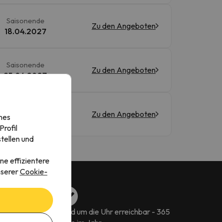
Saisonende
Zu den Angeboten
18.04.2027
Saisonende
Zu den Angeboten
25.04.2027
Saisonende
Zu den Angeboten
nes
04.04.2027
rofil
tellen und
ne effizientere
nserer
Cookie-
flexibel den
Rund um die Uhr erreichbar - 365