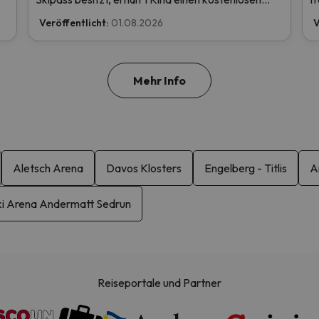
en
Skipass! Lesen Sie hier mehr.
Veröffentlicht:
01.08.2026
V
u
Mehr Info
Aletsch Arena
Davos Klosters
Engelberg - Titlis
A
ki Arena Andermatt Sedrun
Reiseportale und Partner