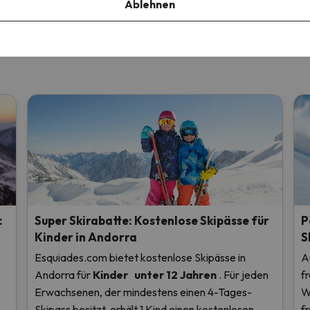
7 Sprachen
Skiurlaub in ganz Europa
nächsten Skiurl
Ablehnen
:
Super Skirabatte: Kostenlose Skipässe für
P
Kinder in Andorra
S
Esquiades.com bietet kostenlose Skipässe in
A
Andorra
für
Kinder
unter 12 Jahren
. Für jeden
f
Erwachsenen, der mindestens einen 4-Tages-
W
Skipass besitzt, erhält 1 Kind einen kostenlosen
f