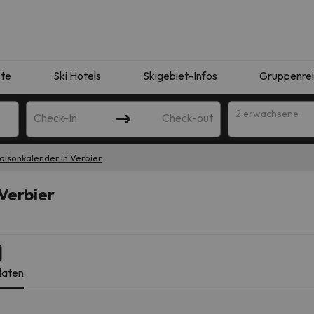
te
Ski Hotels
Skigebiet-Infos
Gruppenre
2 erwachsene
Check-In
Check-out
aisonkalender in Verbier
Verbier
daten
ie Ihrer Suche entsprechen. Versuchen Sie, das Ziel zu ändern.