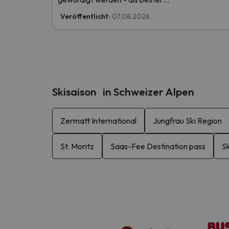
Skiurlaubveranstalter der Welt nominiert. Stimm
Veröffentlicht:
07.08.2026
Sie jetzt ab und helfen Sie uns, den ersten Platz z
erreichen!
Skisaison in Schweizer Alpen
Zermatt International
Jungfrau Ski Region
St. Moritz
Saas-Fee Destination pass
S