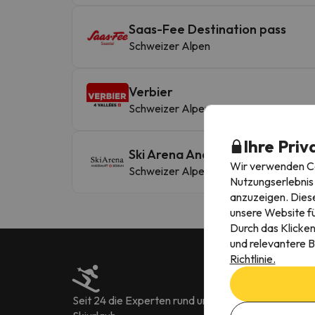
Saas-Fee Destination pass
Schweizer Alpen
Verbier
Schweizer Alpen
Ihre Priv
Ski Arena Andermatt Sedrun
Wir verwenden Coo
Schweizer Alpen
Nutzungserlebnis 
anzuzeigen. Diese
unsere Website fü
Durch das Klicken
und relevantere B
Richtlinie.
Seit 24 die Experten rund um
Mehr als 222.90