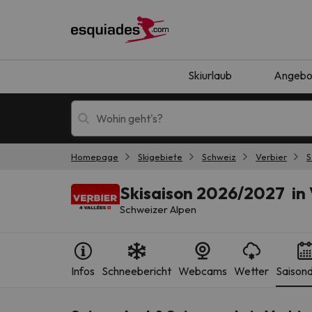
Skiurlaub
Angebo
Homepage
Skigebiete
Schweiz
Verbier
S
Skiurlaub
Berghotels
Skisaison 2026/2027 in 
Schweizer Alpen
Infos
Schneebericht
Webcams
Wetter
Saison
Oops, wir haben keine Ergebnisse gefunden, d