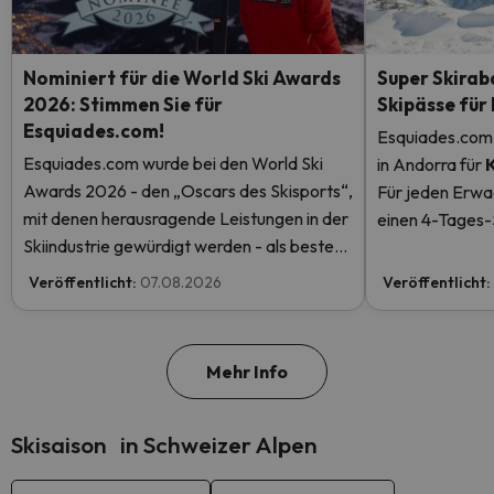
Nominiert für die World Ski Awards
Super Skirab
2026: Stimmen Sie für
Skipässe für
Esquiades.com!
Esquiades.com 
Esquiades.com wurde bei den World Ski
in Andorra
für
Awards 2026 - den „Oscars des Skisports“,
Für jeden Erwa
mit denen herausragende Leistungen in der
einen 4-Tages-S
Skiindustrie gewürdigt werden - als bester
einen kostenlos
Skiurlaubveranstalter der Welt nominiert.
mehr.
Veröffentlicht:
07.08.2026
Veröffentlicht:
Stimmen Sie jetzt ab und helfen Sie uns, den
ersten Platz zu erreichen!
Mehr Info
Skisaison in Schweizer Alpen